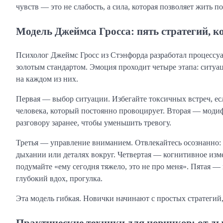
чувств — это не слабость, а сила, которая позволяет жить по
Модель Джеймса Гросса: пять стратегий, к
Психолог Джеймс Гросс из Стэнфорда разработал процессуа
золотым стандартом. Эмоция проходит четыре этапа: ситу
на каждом из них.
Первая — выбор ситуации. Избегайте токсичных встреч, ес
человека, который постоянно провоцирует. Вторая — модиф
разговору заранее, чтобы уменьшить тревогу.
Третья — управление вниманием. Отвлекайтесь осознанно: в
дыхании или деталях вокруг. Четвертая — когнитивное изм
подумайте «ему сегодня тяжело, это не про меня». Пятая —
глубокий вдох, прогулка.
Эта модель гибкая. Новички начинают с простых стратегий
Практические техники для новичков: от д