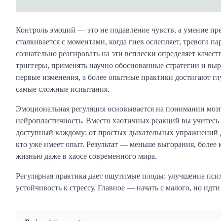
Контроль эмоций — это не подавление чувств, а умение пр
сталкивается с моментами, когда гнев ослепляет, тревога п
сознательно реагировать на эти всплески определяет качес
триггеры, применять научно обоснованные стратегии и вы
первые изменения, а более опытные практики достигают г
самые сложные испытания.
Эмоциональная регуляция основывается на понимании мозг
нейропластичность. Вместо хаотичных реакций вы учитесь
доступный каждому: от простых дыхательных упражнений 
кто уже имеет опыт. Результат — меньше выгорания, более
жизнью даже в хаосе современного мира.
Регулярная практика дает ощутимые плоды: улучшение псих
устойчивость к стрессу. Главное — начать с малого, но идт