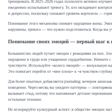
тренировать. В 2025–2026 годах психологи активно изучают
ежедневно испытывают тревогу. Те, кто овладевает контро
и депрессии, поскольку снижают уровень кортизола — горм
Понимание этого механизма снимает ощущение вины. Эмоци
нарушены, тревога — что нужно подготовиться. Когда вы у
Понимание своих эмоций — первый шаг к
Большинство людей путает эмоции с реакциями на них. Злос
ощущение в груди или учащенное сердцебиение. Начните с 
чувствуете. Используйте «колесо эмоций» — визуальную кар
Это помогает перейти от «мне плохо» к «я чувствую глубок
Для более опытных добавляется journaling: вечером запис
поведение. Через месяц вы увидите паттерны — повторяющи
вызывает стыд, потому что напоминает детские переживани
остальные техники.
Не игнорируйте культурный аспект: в обществе эмоции час