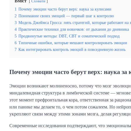
Вміст
Сховати
1
Почему эмоции часто берут верх: наука за кулисами
2
Понимание своих эмоций — первый шаг к контролю
3
Модель Джеймса Гросса: пять стратегий, которые работают на 
4
Практические техники для новичков: от дыхания до дневника
5
Продвинутые методы: DBT, CBT и соматический подход
6
Типичные ошибки, которые мешают контролировать эмоции
7
Как интегрировать контроль эмоций в повседневную жизнь
Почему эмоции часто берут верх: наука за
Эмоции возникают молниеносно, потому что мозг эволюц
миндалевидная структура в лимбической системе — мгновенн
этот момент префронтальная кора, ответственная за рацио
или панике мы делаем то, о чем потом сожалеем. Но нейро
укрепляют связи между этими зонами мозга, делая регуляц
Современные исследования подтверждают, что эмоциональн