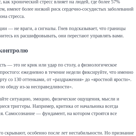
, как хронический стресс влияет на людей, где более 57%
лем, имеют более низкий риск сердечно-сосудистых заболеваний
она стресса.
и — не враги, а сигналы. Гнев подсказывает, что границы
читесь их расшифровывать, они перестают управлять вами.
 контролю
ть — это не крик или удар по столу, а физиологическое
простого: ежедневно в течение недели фиксируйте, что именно
ту со 130 оттенками, от «раздражения» до «яростной ярости».
ую обиду из-за несправедливости».
ывайте ситуацию, эмоцию, физические ощущения, мысли и
еся триггеры. Например, критика от начальника всегда
я. Самосознание — фундамент, на котором строятся все
то скрывают, особенно после лет нестабильности. Но признание