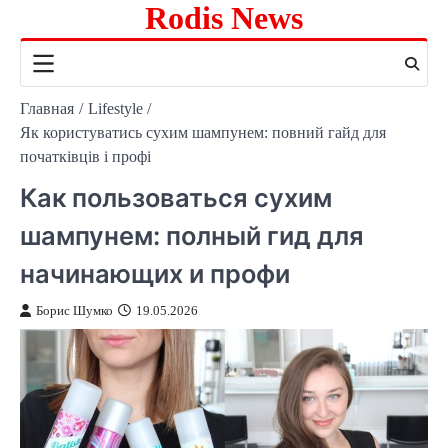
Rodis News
Перейти
к
содержимому
Главная
Lifestyle
Як користуватись сухим шампунем: повний гайд для
початківців і профі
Как пользоваться сухим
шампунем: полный гид для
начинающих и профи
Борис Шумко
19.05.2026