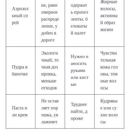
Жирные
ие, равн
одержат
Аэрозол
волосы,
омерное
ь пропел
ьный сп
активны
распреде
ленты, б
рей
й образ
ление, у
еловаты
жизни
добен в
й налет
дороге
Экологи
Чувстви
Нужно н
чный, то
тельная
аносить
Пудра в
чная доз
кожа гол
руками
баночке
ировка,
овы, тем
или кист
меньше
ные вол
ью
отходов
осы
Не остав
Кудрявы
Труднее
Паста и
ляет пор
е или су
найти, д
ли крем
ошка, ув
хие воло
ороже
лажняет
сы