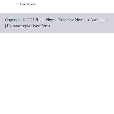
Шоу-бизнес
Copyright © 2026
Rodis News
| Extensive News от
Ascendoor
| На платформе
WordPress
.