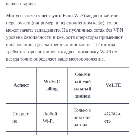
вашего тарифа.
Минусы тоже существуют. Если Wi-Fi медленный или
перегружен (например, в переполненном кафе), голос
может начать запаздывать. На публичных сетях без VPN
уровень безопасности ниже, хотя операторы применяют
шифрование. Для экстренных звонков на 112 иногда
требуется зарегистрировать адрес, поскольку Wi-Fi не
всегда точно определяет ваше местоположение.
Обычн
Wi-Fi C
ый моб
Аспект
VoLTE
alling
ильный
звонок
Только з
Покрыт
Любой
4G/5G-с
оны опе
ие
Wi-Fi
еть
ратора