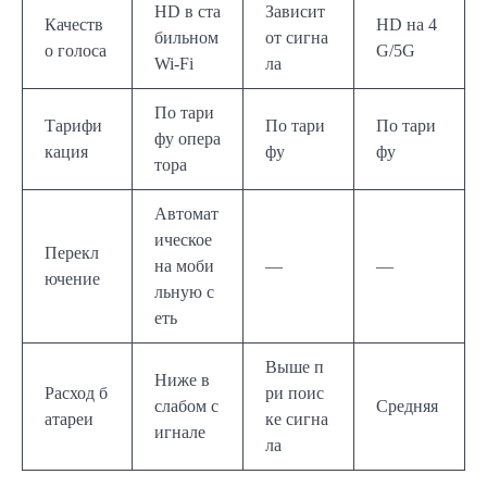
HD в ста
Зависит
Качеств
HD на 4
бильном
от сигна
о голоса
G/5G
Wi-Fi
ла
По тари
Тарифи
По тари
По тари
фу опера
кация
фу
фу
тора
Автомат
ическое
Перекл
на моби
—
—
ючение
льную с
еть
Выше п
Ниже в
Расход б
ри поис
слабом с
Средняя
атареи
ке сигна
игнале
ла