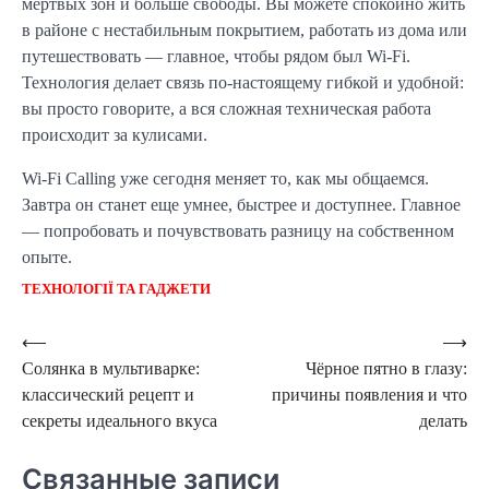
мертвых зон и больше свободы. Вы можете спокойно жить
в районе с нестабильным покрытием, работать из дома или
путешествовать — главное, чтобы рядом был Wi-Fi.
Технология делает связь по-настоящему гибкой и удобной:
вы просто говорите, а вся сложная техническая работа
происходит за кулисами.
Wi-Fi Calling уже сегодня меняет то, как мы общаемся.
Завтра он станет еще умнее, быстрее и доступнее. Главное
— попробовать и почувствовать разницу на собственном
опыте.
ТЕХНОЛОГІЇ ТА ГАДЖЕТИ
Навигация
⟵
⟶
Солянка в мультиварке:
Чёрное пятно в глазу:
по
классический рецепт и
причины появления и что
записям
секреты идеального вкуса
делать
Связанные записи