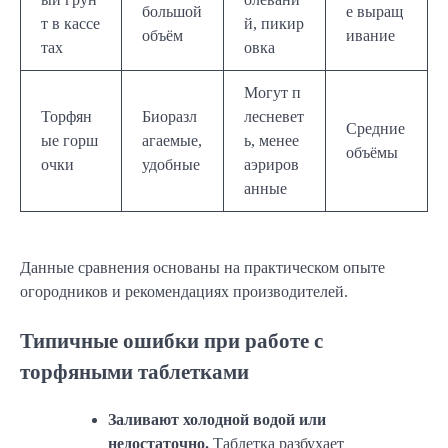
большой
е выращ
т в кассе
й, пикир
объём
ивание
тах
овка
Могут п
Торфян
Биоразл
лесневет
Средние
ые горш
агаемые,
ь, менее
объёмы
очки
удобные
аэриров
анные
Данные сравнения основаны на практическом опыте
огородников и рекомендациях производителей.
Типичные ошибки при работе с
торфяными таблетками
Заливают холодной водой или
недостаточно.
Таблетка разбухает