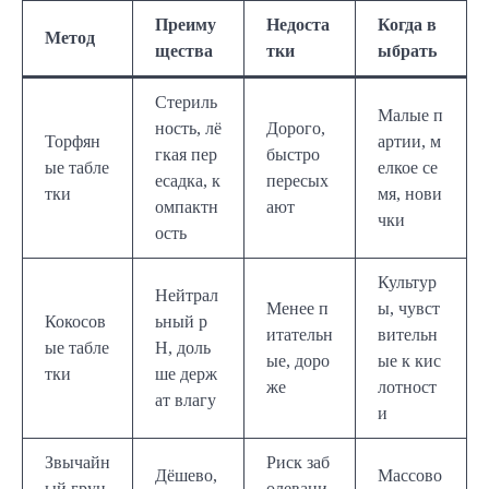
Преиму
Недоста
Когда в
Метод
щества
тки
ыбрать
Стериль
Малые п
ность, лё
Дорого,
Торфян
артии, м
гкая пер
быстро
ые табле
елкое се
есадка, к
пересых
тки
мя, нови
омпактн
ают
чки
ость
Культур
Нейтрал
Менее п
ы, чувст
Кокосов
ьный p
итательн
вительн
ые табле
H, доль
ые, доро
ые к кис
тки
ше держ
же
лотност
ат влагу
и
Звычайн
Риск заб
Дёшево,
Массово
ый грун
олевани