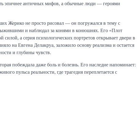
ыть эпичнее античных мифов, а обычные люди — героями
их Жерико не просто рисовал — он погружался в тему с
 выжившими и наблюдал за конями в конюшнях. Его «Плот
 силой, а серия психологических портретов открывает двери в
ияло на Евгена Делакруа, заложило основу реализма и остается
ности и глубины чувств.
торая побеждала даже боль и болезнь. Его наследие напоминает:
живого пульса реальности, где трагедия переплетается с