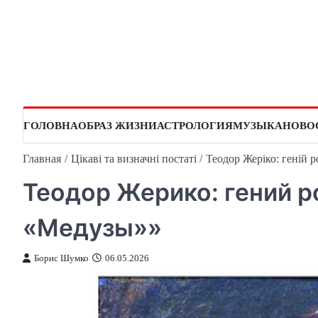
Перейти
к
содержимому
ГОЛОВНА
ОБРАЗ ЖИЗНИ
АСТРОЛОГИЯ
МУЗЫКА
НОВО
Главная
Цікаві та визначні постаті
Теодор Жеріко: геній 
Теодор Жерико: гений р
«Медузы»»
Борис Шумко
06.05.2026