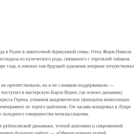
ода в Руане в зажиточной буржуазной семье. Отец Жорж-Никола
ходила из купеческого рода, связанного с торговлей табаком.
ыре года, и именно там будущий художник впервые почувствовал
и не препятствовали, но и не слишком поддерживали —
он поступил в мастерскую Карла Верне, где освоил динамику
арцисса Герена, усваивая академические принципы композиции.
емперамент не терпел шаблонов. Он часами копировал в Лувре
о холодного совершенства неоклассицизма.
е рубенсовской динамики, точной анатомии и современной
не первую большую работу — «Офицер конных егерей