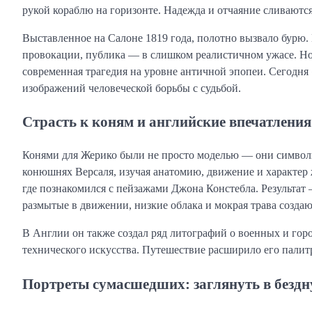
рукой кораблю на горизонте. Надежда и отчаяние сливаются
Выставленное на Салоне 1819 года, полотно вызвало бурю.
провокации, публика — в слишком реалистичном ужасе. Но 
современная трагедия на уровне античной эпопеи. Сегодня
изображений человеческой борьбы с судьбой.
Страсть к коням и английские впечатления
Конями для Жерико были не просто моделью — они символи
конюшнях Версаля, изучая анатомию, движение и характер
где познакомился с пейзажами Джона Констебла. Результат 
размытые в движении, низкие облака и мокрая трава созда
В Англии он также создал ряд литографий о военных и горо
технического искусства. Путешествие расширило его палит
Портреты сумасшедших: заглянуть в безд