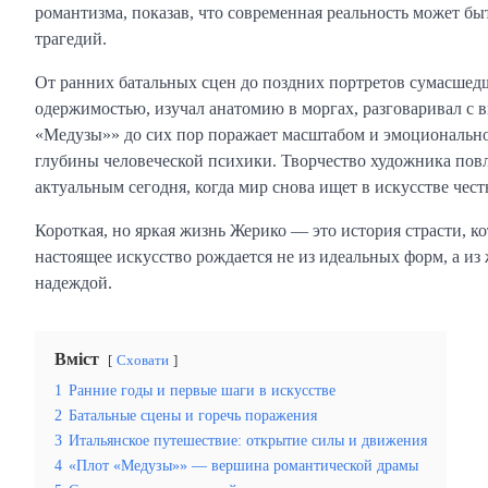
романтизма, показав, что современная реальность может б
трагедий.
От ранних батальных сцен до поздних портретов сумасшедш
одержимостью, изучал анатомию в моргах, разговаривал с
«Медузы»» до сих пор поражает масштабом и эмоциональной
глубины человеческой психики. Творчество художника повл
актуальным сегодня, когда мир снова ищет в искусстве чест
Короткая, но яркая жизнь Жерико — это история страсти, ко
настоящее искусство рождается не из идеальных форм, а из 
надеждой.
Вміст
Сховати
1
Ранние годы и первые шаги в искусстве
2
Батальные сцены и горечь поражения
3
Итальянское путешествие: открытие силы и движения
4
«Плот «Медузы»» — вершина романтической драмы