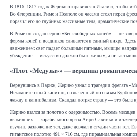
В 1816–1817 годах Жерико отправился в Италию, чтобы изб
Во Флоренции, Риме и Неаполе он часами стоял перед фре
поразил его до глубины: массивные тела, драматические поз
В Риме он создал серию «Бег свободных коней» — не завер
формы коней и всадников сливаются в единый вихрь. Здесь
движением: свет падает большими пятнами, мышцы напряжен
убеждение — искусство должно быть живым, а не застывши
«Плот «Медузы»» — вершина романтичес
Вернувшись в Париж, Жерико узнал о трагедии фрегата «Мед
Некомпетентный капитан, назначенный по связям Бурбонов,
жажду и каннибализм. Скандал потряс страну — это была 
Жерико взялся за полотно с одержимостью. Восемь месяцев 
выживших — корабельного врача Анри Савиньи и инженера
изучить разложение тел, даже держал в студии части тел. Е
гигантское полотно 491 × 716 см, где пирамидальная компо