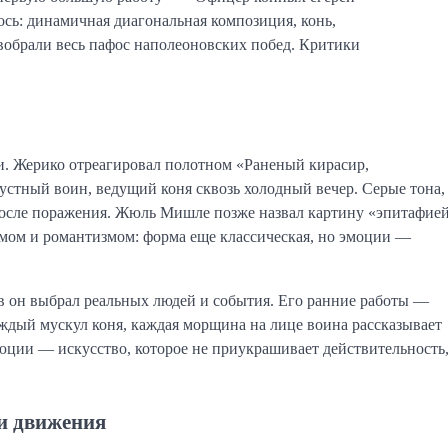
ось: динамичная диагональная композиция, конь,
обрали весь пафос наполеоновских побед. Критики
ии. Жерико отреагировал полотном «Раненый кирасир,
устный воин, ведущий коня сквозь холодный вечер. Серые тона,
после поражения. Жюль Мишле позже назвал картину «эпитафие
измом и романтизмом: форма еще классическая, но эмоции —
в он выбрал реальных людей и события. Его ранние работы —
аждый мускул коня, каждая морщина на лице воина рассказывает
юции — искусство, которое не приукрашивает действительность
и движения