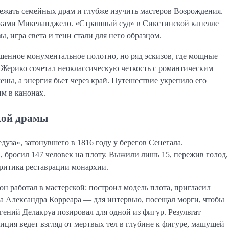
ежать семейных драм и глубже изучить мастеров Возрождения.
сками Микеланджело. «Страшный суд» в Сикстинской капелле
ы, игра света и тени стали для него образцом.
шенное монументальное полотно, но ряд эскизов, где мощные
 Жерико сочетал неоклассическую четкость с романтическим
ы, а энергия бьет через край. Путешествие укрепило его
м в канонах.
кой драмы
уза», затонувшего в 1816 году у берегов Сенегала.
 бросил 147 человек на плоту. Выжили лишь 15, пережив голод,
критика реставрации монархии.
он работал в мастерской: построил модель плота, пригласил
 Александра Корреара — для интервью, посещал морги, чтобы
вгений Делакруа позировал для одной из фигур. Результат —
зиция ведет взгляд от мертвых тел в глубине к фигуре, машущей