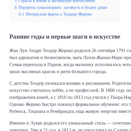
5
Страсть к коням и английские впечатления
6
Портреты сумасшедших: заглянуть в бездну души
6.1
Интересные факты о Теодоре Жерико
Ранние годы и первые шаги в искусстве
Жан Луи Андре Теодор Жерико родился 26 сентября 1791 г
был адвокатом и бизнесменом, мать Луиза-Жанна-Мари проис
Семья переехала в Париж, когда мальчику исполнилось чет
запах масляных красок и ритм большого города.
С детства Теодор увлекался конями и рисованием. Родител
искусство считалось хобби, а не профессией. В 1808 году 
изображения коней, а с 1810 по 1813 год учился у Пьера-Н
Однако Жерико быстро покинул формальное обучение: его т
Рубенса, Тициана и Рембрандта, ища живую энергию вмест
Именно в Лувре родился его уникальный стиль — сочетани
тематики. Уже в 21 год, в 1812-м, он представил на Сало