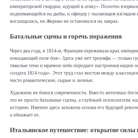
императорской гвардии, идущий в атаку». Полотно взорвал
поднимающийся на дыбы, и офицер с пылающим взглядом в
восхищались, но Жерико не остановился на лаврах.
Батальные сцены и горечь поражения
Через два года, в 1814-м, Франция переживала крах импер
покидающий поле боя». Здесь уже нет триумфа — только гр
тяжелые тени и мрачное небо передают настроения нации 
солдата 1814 года». Этот труд стал мостом между классиц
чисто романтические, сырые и личные.
Художник не боялся современности. Вместо античных бого
это не просто батальные сцены, а глубокий психологизм: к
историю. Именно здесь заложена основа его будущей револ
а обнажает ее.
Итальянское путешествие: открытие силы 