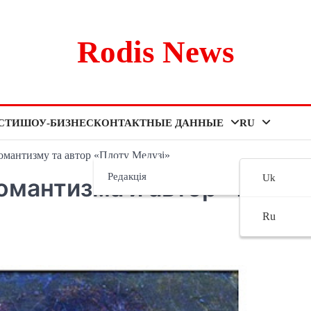
Rodis News
СТИ
ШОУ-БИЗНЕС
КОНТАКТНЫЕ ДАННЫЕ
RU
романтизму та автор «Плоту Медузі»
Редакція
Uk
омантизма и автор «Плота
Ru