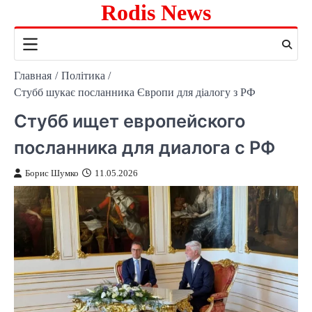
Rodis News
Перейти
к
содержимому
Главная
Політика
Стубб шукає посланника Європи для діалогу з РФ
Стубб ищет европейского
посланника для диалога с РФ
Борис Шумко
11.05.2026