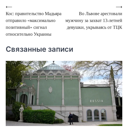
Навигация
⟵
⟶
Кос: правительство Мадьяра
Во Львове арестовали
по
отправило «максимально
мужчину за захват 13-летней
записям
позитивный» сигнал
девушки, укрываясь от ТЦК
относительно Украины
Связанные записи