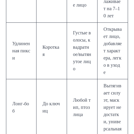
лаживае
е лицо
т на 7–1
0 лет
Открыва
Густые в
ет лицо,
олосы, к
Удлинен
добавляе
Коротка
вадратн
ная пикс
т характ
я
ое/вытян
и
ера, легк
утое лиц
о в уход
о
е
Вытягив
ает силу
Любой т
эт, маск
Лонг-бо
До ключ
ип, птоз
ирует не
б
иц
лица
достатк
и, униве
рсальная