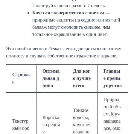
Планируйте визит раз в 5–7 недель.
Бояться экспериментов с цветом
—
природные акценты на седине или мягкий
балаяж могут омолодить сильнее, чем
тотальное окрашивание в один цвет.
Эти ошибки легко избежать, если довериться опытному
стилисту и слушать собственное отражение в зеркале.
Оптима
Для ког
Главны
Стрижк
льная д
о лучше
е преим
а
лина
всего
ущества
Природ
ный объ
Тонкие
ем, low-
Коротка
волосы,
Текстур
maintena
я-средня
круглое/
ный боб
nce, омо
я
овально