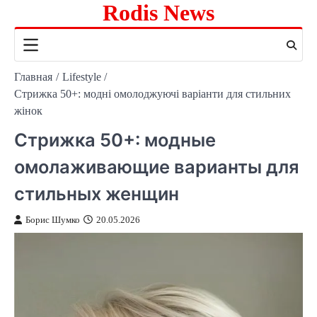
Rodis News
Перейти
к
содержимому
Главная
Lifestyle
Стрижка 50+: модні омолоджуючі варіанти для стильних
жінок
Стрижка 50+: модные
омолаживающие варианты для
стильных женщин
Борис Шумко
20.05.2026