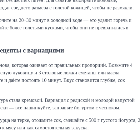
й без желтых пятен. Для салатов выбирайте молодые,
одят среднего размера с толстой кожицей, чтобы не размякли.
чите на 20–30 минут в холодной воде — это удалит горечь и
зайте более толстыми кусками, чтобы они не превратились в
рецепты с вариациями
нова, которая оживает от правильных пропорций. Возьмите 4
асную луковицу и 3 столовые ложки сметаны или масла.
 и дайте постоять 10 минут. Вкус становится глубже, сок
тура стала кремовой. Вариация с редиской и молодой капустой
иски — все нашинкуйте, заправьте йогуртом с чесноком.
рца на терке, отожмите сок, смешайте с 500 г густого йогурта, 
к мясу или как самостоятельная закуска.