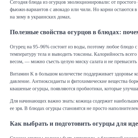
Сегодня блюда из огурцов эволюционировали: от простого
фьюжн-вариантов с авокадо или чили. Но корни остаются в 
на зиму в украинских домах.
Полезные свойства огурцов в блюдах: поч
Огурец на 95–96% состоит из воды, поэтому любое блюдо с
температуру тела и выводить токсины. Калорийность всего 15
весом, — можно съесть целую миску салата и не превысить
Витамин K в большом количестве поддерживает здоровье ко
давление. Антиоксиданты и фитохимические вещества борю
квашеные огурцы, появляются пробиотики, которые улучш
Для начинающих важно знать: кожица содержит наибольшее
ее зря. В блюдах огурцы становятся не просто наполнителе
Как выбрать и подготовить огурцы для ид