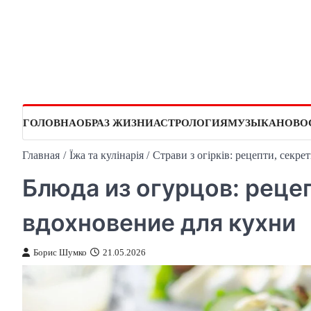
Перейти
к
содержимому
ГОЛОВНА
ОБРАЗ ЖИЗНИ
АСТРОЛОГИЯ
МУЗЫКА
НОВО
Главная
Їжа та кулінарія
Страви з огірків: рецепти, секре
Блюда из огурцов: реце
вдохновение для кухни
Борис Шумко
21.05.2026