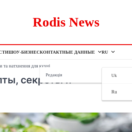
Rodis News
СТИ
ШОУ-БИЗНЕС
КОНТАКТНЫЕ ДАННЫЕ
RU
ти та натхнення для кухні
Редакція
Uk
пты, секреты и
Ru