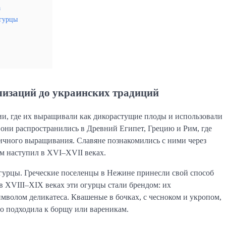
а
огурцы
илизаций до украинских традиций
ии, где их выращивали как дикорастущие плоды и использовали
а они распространились в Древний Египет, Грецию и Рим, где
ичного выращивания. Славяне познакомились с ними через
ум наступил в XVI–XVII веках.
гурцы. Греческие поселенцы в Нежине принесли свой способ
в XVIII–XIX веках эти огурцы стали брендом: их
имволом деликатеса. Квашеные в бочках, с чесноком и укропом,
но подходила к борщу или вареникам.