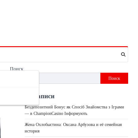
Поиск
Поиск
Недавні записи
Бездепозитний Бонус як Спосіб Знайомства з Іграми
— в ChampionCasino Інформують
Жена Охлобыстина: Оксана Арбузова и её семейная
история