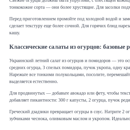
Свежие огурцы должны быть упругими, с блестящей кожице
тонкокожие сорта — они более хрустящие. Для засолки подх
Перед приготовлением промойте под холодной водой и замо
сделает текстуру еще более сочной. Для горячих блюд наре
кашу.
Классические салаты из огурцов: базовые 
Украинский летний салат из огурцов и помидоров — это ос
средних огурца, 3 спелых помидора, пучок укропа, одну кр
Нарежьте все тонкими полукольцами, посолите, перемешайте
выделяется естественно.
Для продвинутых — добавьте авокадо или фету, чтобы текс
добавляет пикантности: 300 г капусты, 2 огурца, пучок ред
Греческий дзадзики превращает огурцы в соус. Натрите 2 огу
зубчиками чеснока, оливковым маслом и укропом. Идеально 