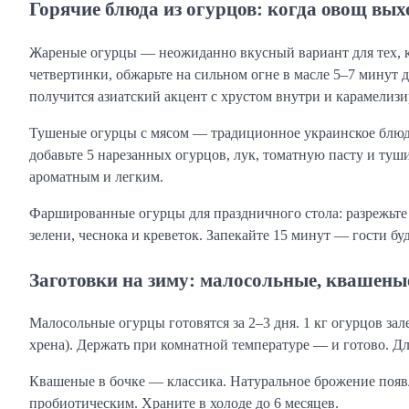
Горячие блюда из огурцов: когда овощ вых
Жареные огурцы — неожиданно вкусный вариант для тех, к
четвертинки, обжарьте на сильном огне в масле 5–7 минут 
получится азиатский акцент с хрустом внутри и карамели
Тушеные огурцы с мясом — традиционное украинское блюд
добавьте 5 нарезанных огурцов, лук, томатную пасту и туш
ароматным и легким.
Фаршированные огурцы для праздничного стола: разрежьте 
зелени, чеснока и креветок. Запекайте 15 минут — гости буд
Заготовки на зиму: малосольные, квашен
Малосольные огурцы готовятся за 2–3 дня. 1 кг огурцов залей
хрена). Держать при комнатной температуре — и готово. Д
Квашеные в бочке — классика. Натуральное брожение появл
пробиотическим. Храните в холоде до 6 месяцев.