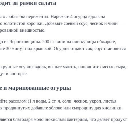
одит за рамки салата
то любит эксперименты. Нарежьте 4 огурца вдоль на
до золотистой корочки. Добавьте соевый соус, чеснок и чили —
зированной внешностью.
о из Черниговщины. 500 г свинины или курицы обжарьте,
ите 30 минут под крышкой. Огурцы отдают сок, соус становится
крупные огурцы вдоль, выньте мякоть, наполните смесью сыра,
ут в восторге.
ые и маринованные огурцы
те рассолом (1 л воды, 2 ст. л. соли, чеснок, укроп, листья
ля продвинутых добавьте яблоко или смородину для кислинки.
яется благодаря молочнокислым бактериям, что делает продукт