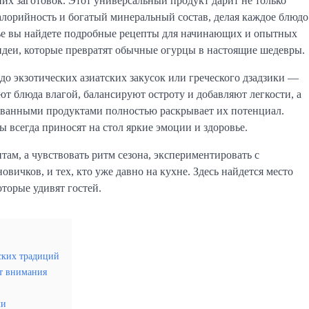
них заготовок. Этот универсальный продукт дарит не только
алорийность и богатый минеральный состав, делая каждое блюдо
ье вы найдете подробные рецепты для начинающих и опытных
 идеи, которые превратят обычные огурцы в настоящие шедевры.
до экзотических азиатских закусок или греческого дзадзики —
 блюда влагой, балансируют остроту и добавляют легкости, а
ованными продуктами полностью раскрывает их потенциал.
 всегда приносят на стол яркие эмоции и здоровье.
там, а чувствовать ритм сезона, экспериментировать с
овичков, и тех, кто уже давно на кухне. Здесь найдется место
торые удивят гостей.
ских традиций
ют внимания
ми