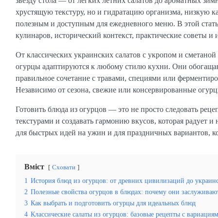
звезду стола — от легких летних салатов до ароматных зим
хрустящую текстуру, но и гидратацию организма, низкую к
полезным и доступным для ежедневного меню. В этой стат
кулинаров, исторический контекст, практические советы и
От классических украинских салатов с укропом и сметаной 
огурцы адаптируются к любому стилю кухни. Они обогащают
правильное сочетание с травами, специями или ферментир
Независимо от сезона, свежие или консервированные огурцы
Готовить блюда из огурцов — это не просто следовать рецеп
текстурами и создавать гармонию вкусов, которая радует и н
для быстрых идей на ужин и для праздничных вариантов, ко
Вміст
Сховати
1
История блюд из огурцов: от древних цивилизаций до украин
2
Полезные свойства огурцов в блюдах: почему они заслужива
3
Как выбрать и подготовить огурцы для идеальных блюд
4
Классические салаты из огурцов: базовые рецепты с вариация