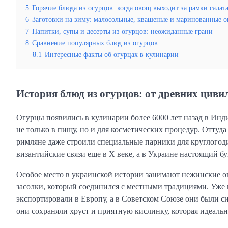
5
Горячие блюда из огурцов: когда овощ выходит за рамки салат
6
Заготовки на зиму: малосольные, квашеные и маринованные 
7
Напитки, супы и десерты из огурцов: неожиданные грани
8
Сравнение популярных блюд из огурцов
8.1
Интересные факты об огурцах в кулинарии
История блюд из огурцов: от древних цив
Огурцы появились в кулинарии более 6000 лет назад в Инд
не только в пищу, но и для косметических процедур. Оттуд
римляне даже строили специальные парники для круглогод
византийские связи еще в X веке, а в Украине настоящий б
Особое место в украинской истории занимают нежинские о
засолки, который соединился с местными традициями. Уже 
экспортировали в Европу, а в Советском Союзе они были с
они сохраняли хруст и приятную кислинку, которая идеаль