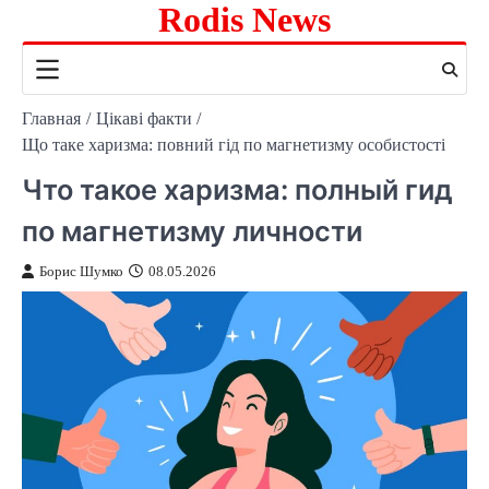
Rodis News
Перейти
к
содержимому
Главная
Цікаві факти
Що таке харизма: повний гід по магнетизму особистості
Что такое харизма: полный гид
по магнетизму личности
Борис Шумко
08.05.2026