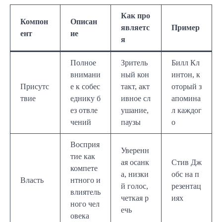
Как про
Компон
Описан
являетс
Пример
ент
ие
я
Полное
Зритель
Билл Кл
внимани
ный кон
интон, к
Присутс
е к собес
такт, акт
оторый з
твие
еднику б
ивное сл
апомина
ез отвле
ушание,
л каждог
чений
паузы
о
Восприя
Уверенн
тие как
ая осанк
Стив Дж
компете
а, низки
обс на п
Власть
нтного и
й голос,
резентац
влиятель
четкая р
иях
ного чел
ечь
овека