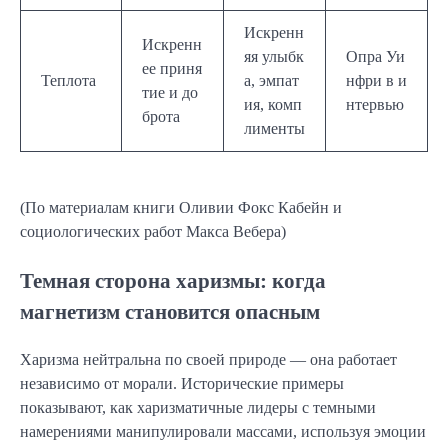
Искренн
Искренн
яя улыбк
Опра Уи
ее приня
Теплота
а, эмпат
нфри в и
тие и до
ия, комп
нтервью
брота
лименты
(По материалам книги Оливии Фокс Кабейн и
социологических работ Макса Вебера)
Темная сторона харизмы: когда
магнетизм становится опасным
Харизма нейтральна по своей природе — она работает
независимо от морали. Исторические примеры
показывают, как харизматичные лидеры с темными
намерениями манипулировали массами, используя эмоции