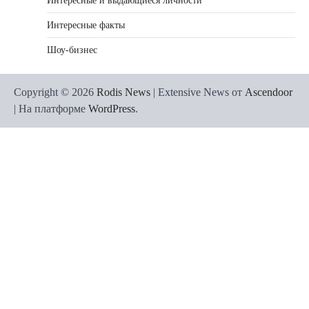
Интересные и выдающиеся личности
Интересные факты
Шоу-бизнес
Copyright © 2026
Rodis News
| Extensive News от
Ascendoor
| На платформе
WordPress
.