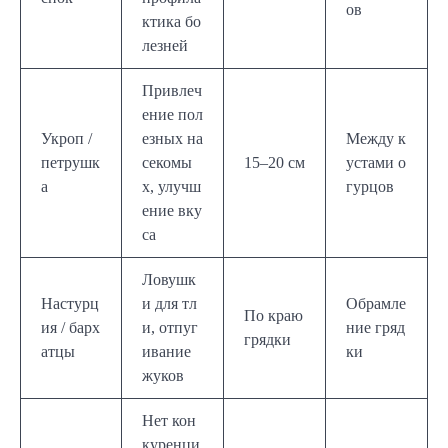
ов
ктика бо
лезней
Привлеч
ение пол
Укроп /
езных на
Между к
петрушк
секомы
15–20 см
устами о
а
х, улучш
гурцов
ение вку
са
Ловушк
Настурц
и для тл
Обрамле
По краю
ия / барх
и, отпуг
ние гряд
грядки
атцы
ивание
ки
жуков
Нет кон
куренци