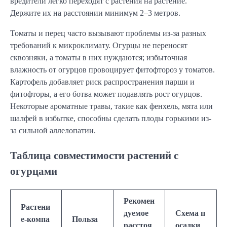
вредители легко переходят с растения на растение.
Держите их на расстоянии минимум 2–3 метров.
Томаты и перец часто вызывают проблемы из-за разных
требований к микроклимату. Огурцы не переносят
сквозняки, а томаты в них нуждаются; избыточная
влажность от огурцов провоцирует фитофтороз у томатов.
Картофель добавляет риск распространения парши и
фитофторы, а его ботва может подавлять рост огурцов.
Некоторые ароматные травы, такие как фенхель, мята или
шалфей в избытке, способны сделать плоды горькими из-
за сильной аллелопатии.
Таблица совместимости растений с
огурцами
Рекомен
Растени
дуемое
Схема п
е-компа
Польза
расстоя
осадки