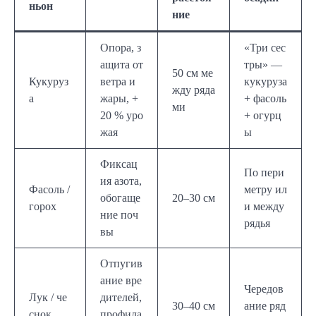
ньон
ние
Опора, з
«Три сес
ащита от
тры» —
50 см ме
Кукуруз
ветра и
кукуруза
жду ряда
а
жары, +
+ фасоль
ми
20 % уро
+ огурц
жая
ы
Фиксац
По пери
ия азота,
Фасоль /
метру ил
обогаще
20–30 см
горох
и между
ние поч
рядья
вы
Отпугив
ание вре
Чередов
Лук / че
дителей,
30–40 см
ание ряд
снок
профила