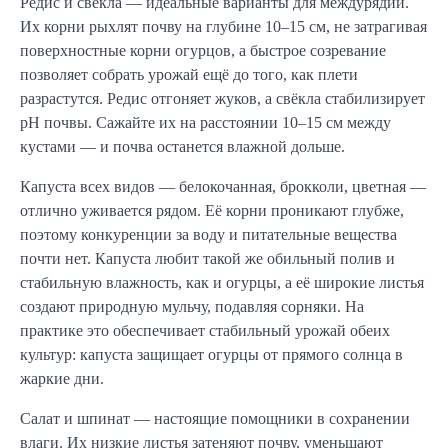
Редис и свёкла — идеальные варианты для междурядий.
Их корни рыхлят почву на глубине 10–15 см, не затрагивая
поверхностные корни огурцов, а быстрое созревание
позволяет собрать урожай ещё до того, как плети
разрастутся. Редис отгоняет жуков, а свёкла стабилизирует
pH почвы. Сажайте их на расстоянии 10–15 см между
кустами — и почва останется влажной дольше.
Капуста всех видов — белокочанная, брокколи, цветная —
отлично уживается рядом. Её корни проникают глубже,
поэтому конкуренции за воду и питательные вещества
почти нет. Капуста любит такой же обильный полив и
стабильную влажность, как и огурцы, а её широкие листья
создают природную мульчу, подавляя сорняки. На
практике это обеспечивает стабильный урожай обеих
культур: капуста защищает огурцы от прямого солнца в
жаркие дни.
Салат и шпинат — настоящие помощники в сохранении
влаги. Их низкие листья затеняют почву, уменьшают