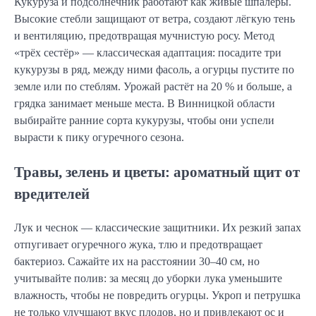
Кукуруза и подсолнечник работают как живые шпалеры.
Высокие стебли защищают от ветра, создают лёгкую тень
и вентиляцию, предотвращая мучнистую росу. Метод
«трёх сестёр» — классическая адаптация: посадите три
кукурузы в ряд, между ними фасоль, а огурцы пустите по
земле или по стеблям. Урожай растёт на 20 % и больше, а
грядка занимает меньше места. В Винницкой области
выбирайте ранние сорта кукурузы, чтобы они успели
вырасти к пику огуречного сезона.
Травы, зелень и цветы: ароматный щит от
вредителей
Лук и чеснок — классические защитники. Их резкий запах
отпугивает огуречного жука, тлю и предотвращает
бактериоз. Сажайте их на расстоянии 30–40 см, но
учитывайте полив: за месяц до уборки лука уменьшите
влажность, чтобы не повредить огурцы. Укроп и петрушка
не только улучшают вкус плодов, но и привлекают ос и