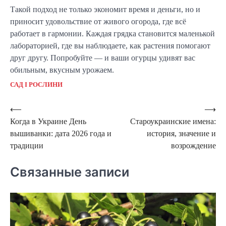
Такой подход не только экономит время и деньги, но и
приносит удовольствие от живого огорода, где всё
работает в гармонии. Каждая грядка становится маленькой
лабораторией, где вы наблюдаете, как растения помогают
друг другу. Попробуйте — и ваши огурцы удивят вас
обильным, вкусным урожаем.
САД І РОСЛИНИ
Навигация
⟵
⟶
Когда в Украине День
Староукраинские имена:
по
вышиванки: дата 2026 года и
история, значение и
записям
традиции
возрождение
Связанные записи