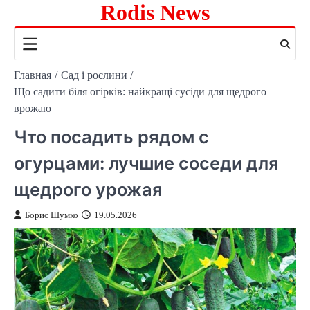
Rodis News
Перейти
к
содержимому
Главная
Сад і рослини
Що садити біля огірків: найкращі сусіди для щедрого
врожаю
Что посадить рядом с
огурцами: лучшие соседи для
щедрого урожая
Борис Шумко
19.05.2026