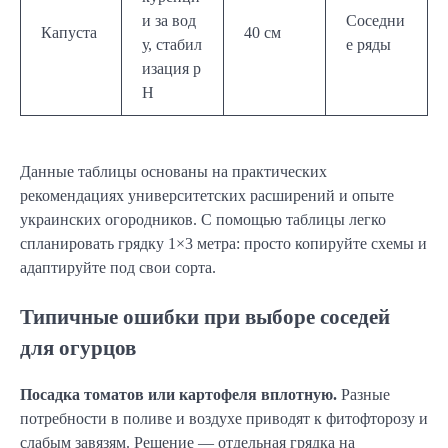
и за вод
Соседни
Капуста
40 см
у, стабил
е ряды
изация p
H
Данные таблицы основаны на практических
рекомендациях университетских расширений и опыте
украинских огородников. С помощью таблицы легко
спланировать грядку 1×3 метра: просто копируйте схемы и
адаптируйте под свои сорта.
Типичные ошибки при выборе соседей
для огурцов
Посадка томатов или картофеля вплотную.
Разные
потребности в поливе и воздухе приводят к фитофторозу и
слабым завязям. Решение — отдельная грядка на