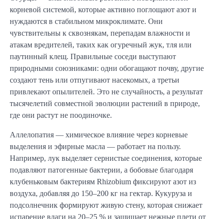
корневой системой, которые активно поглощают азот и
нуждаются в стабильном микроклимате. Они
чувствительны к сквознякам, перепадам влажности и
атакам вредителей, таких как огуречный жук, тля или
паутинный клещ. Правильные соседи выступают
природными союзниками: одни обогащают почву, другие
создают тень или отпугивают насекомых, а третьи
привлекают опылителей. Это не случайность, а результат
тысячелетий совместной эволюции растений в природе,
где они растут не поодиночке.
Аллелопатия — химическое влияние через корневые
выделения и эфирные масла — работает на пользу.
Например, лук выделяет сернистые соединения, которые
подавляют патогенные бактерии, а бобовые благодаря
клубеньковым бактериям Rhizobium фиксируют азот из
воздуха, добавляя до 150–200 кг на гектар. Кукуруза и
подсолнечник формируют живую стену, которая снижает
испарение влаги на 20–25 % и защищает нежные плети от