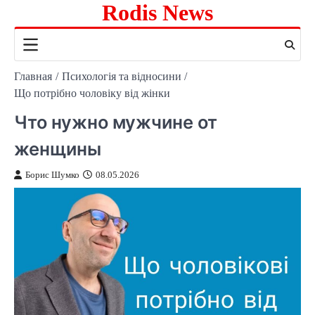
Rodis News
Перейти
к
содержимому
Главная
Психологія та відносини
Що потрібно чоловіку від жінки
Что нужно мужчине от
женщины
Борис Шумко
08.05.2026