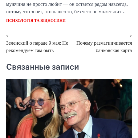
мужчина не просто любит — он остается рядом навсегда,
потому что знает, что нашел то, без чего не может жить.
ПСИХОЛОГІЯ ТА ВІДНОСИНИ
Навигация
⟵
⟶
Зеленский о параде 9 мая: Не
Почему размагничивается
по
рекомендуем там быть
банковская карта
записям
Связанные записи