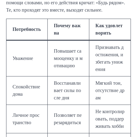
помощи словами, но его действия кричат: «Будь рядом».
Те, кто проходят это вместе, выходят сильнее.
Почему важ
Как удовлет
Потребность
на
ворить
Признавать д
Повышает са
остижения, и
Уважение
мооценку и м
збегать униж
отивацию
ения
Восстанавли
Мягкий тон,
Спокойствие
вает силы по
отсутствие др
дома
сле дня
ам
Не контролир
Личное прос
Позволяет пе
овать, поддер
транство
резарядиться
живать хобби