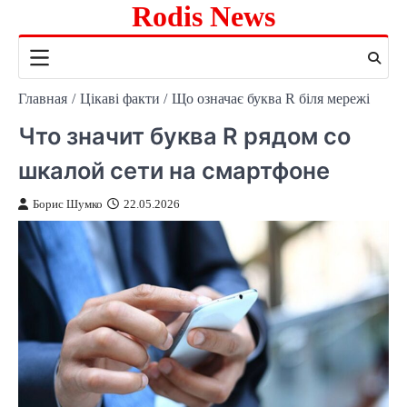
Rodis News
Перейти
к
содержимому
Главная
Цікаві факти
Що означає буква R біля мережі
Что значит буква R рядом со
шкалой сети на смартфоне
Борис Шумко
22.05.2026