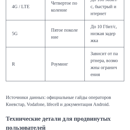
Четвертое по
4G / LTE
с, быстрый и
коление
нтернет
До 10 Гбит/с,
Пятое поколе
5G
низкая задер
ние
жка
Зависит от па
ртнера, возмо
R
Роуминг
жны огранич
ения
Источники данных: официальные гайды операторов
Киевстар, Vodafone, lifecell и документация Android.
Технические детали для продвинутых
пользователей