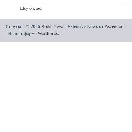
Шоу-бизнес
Copyright © 2026
Rodis News
| Extensive News от
Ascendoor
| На платформе
WordPress
.