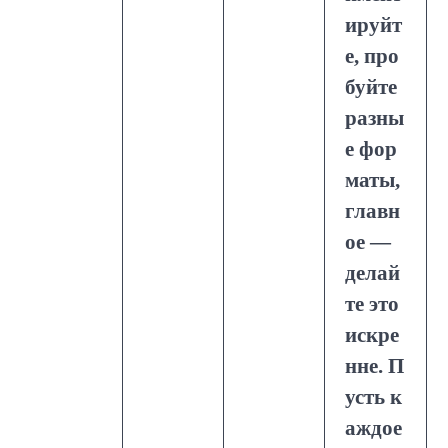
ируйт
е, про
буйте
разны
е фор
маты,
главн
ое —
делай
те это
искре
нне. П
усть к
аждое