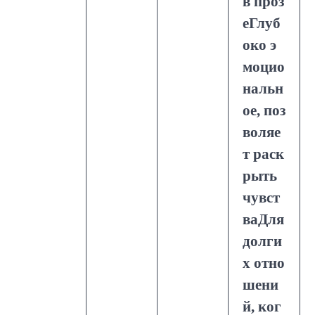
в проз
еГлуб
око э
моцио
нальн
ое, поз
воляе
т раск
рыть
чувст
ваДля
долги
х отно
шени
й, ког