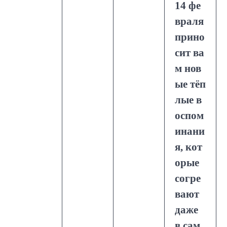
14 фе
враля
прино
сит ва
м нов
ые тёп
лые в
оспом
инани
я, кот
орые
согре
вают
даже
в сам