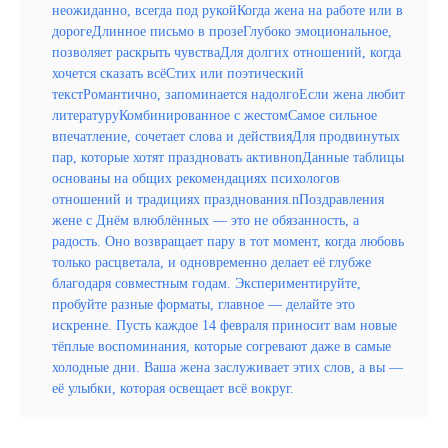
неожиданно, всегда под рукойКогда жена на работе или в
дорогеДлинное письмо в прозеГлубоко эмоциональное,
позволяет раскрыть чувстваДля долгих отношений, когда
хочется сказать всёСтих или поэтический
текстРомантично, запоминается надолгоЕсли жена любит
литературуКомбинированное с жестомСамое сильное
впечатление, сочетает слова и действияДля продвинутых
пар, которые хотят праздновать активноnДанные таблицы
основаны на общих рекомендациях психологов
отношений и традициях празднования.nПоздравления
жене с Днём влюблённых — это не обязанность, а
радость. Оно возвращает пару в тот момент, когда любовь
только расцветала, и одновременно делает её глубже
благодаря совместным годам. Экспериментируйте,
пробуйте разные форматы, главное — делайте это
искренне. Пусть каждое 14 февраля приносит вам новые
тёплые воспоминания, которые согревают даже в самые
холодные дни. Ваша жена заслуживает этих слов, а вы —
её улыбки, которая освещает всё вокруг.