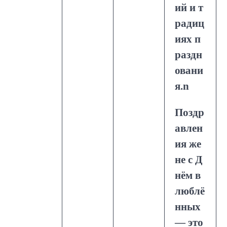
ий и т
радиц
иях п
раздн
овани
я.n
Поздр
авлен
ия же
не с Д
нём в
люблё
нных
— это