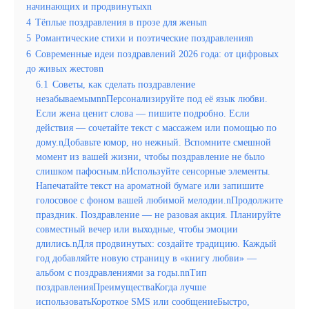
начинающих и продвинутыхn
4
Тёплые поздравления в прозе для женыn
5
Романтические стихи и поэтические поздравленияn
6
Современные идеи поздравлений 2026 года: от цифровых
до живых жестовn
6.1
Советы, как сделать поздравление
незабываемымnnПерсонализируйте под её язык любви.
Если жена ценит слова — пишите подробно. Если
действия — сочетайте текст с массажем или помощью по
дому.nДобавьте юмор, но нежный. Вспомните смешной
момент из вашей жизни, чтобы поздравление не было
слишком пафосным.nИспользуйте сенсорные элементы.
Напечатайте текст на ароматной бумаге или запишите
голосовое с фоном вашей любимой мелодии.nПродолжите
праздник. Поздравление — не разовая акция. Планируйте
совместный вечер или выходные, чтобы эмоции
длились.nДля продвинутых: создайте традицию. Каждый
год добавляйте новую страницу в «книгу любви» —
альбом с поздравлениями за годы.nnТип
поздравленияПреимуществаКогда лучше
использоватьКороткое SMS или сообщениеБыстро,