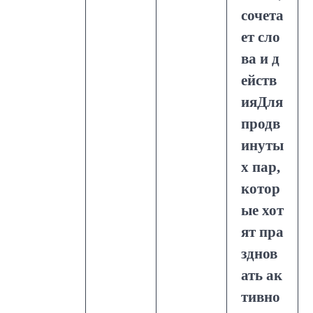
сочета
ет сло
ва и д
ейств
ияДля
продв
инуты
х пар,
котор
ые хот
ят пра
зднов
ать ак
тивно