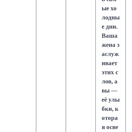
ые хо
лодны
е дни.
Ваша
жена з
аслуж
ивает
этих с
лов, а
вы —
её улы
бки, к
отора
я осве