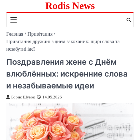
Rodis News
Перейти
к
содержимому
Главная
Привітання
Привітання дружині з днем закоханих: щирі слова та
незабутні ідеї
Поздравления жене с Днём
влюблённых: искренние слова
и незабываемые идеи
Борис Шумко
14.05.2026