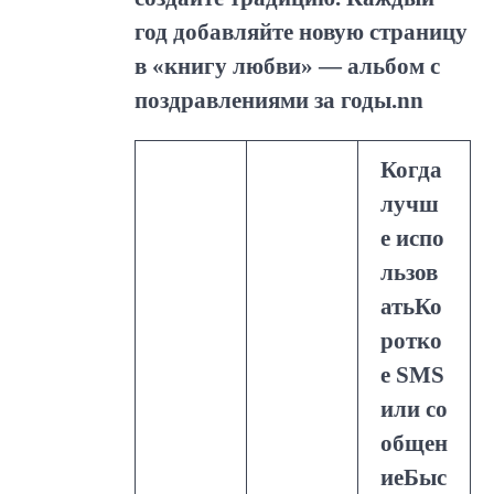
год добавляйте новую страницу
в «книгу любви» — альбом с
поздравлениями за годы.nn
Когда
лучш
е испо
льзов
атьКо
ротко
е SMS
или со
общен
иеБыс