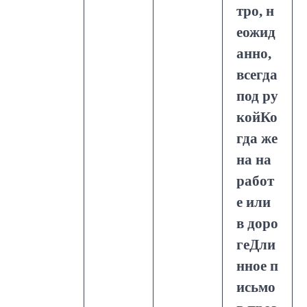
тро, н
еожид
анно,
всегда
под ру
койКо
гда же
на на
работ
е или
в доро
геДли
нное п
исьмо