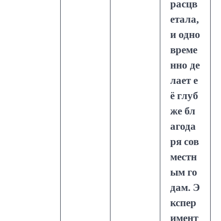
расцв
етала,
и одно
време
нно де
лает е
ё глуб
же бл
агода
ря сов
местн
ым го
дам. Э
кспер
имент