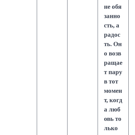
не обя
занно
сть, а
радос
ть. Он
о возв
ращае
т пару
в тот
момен
т, когд
а люб
овь то
лько