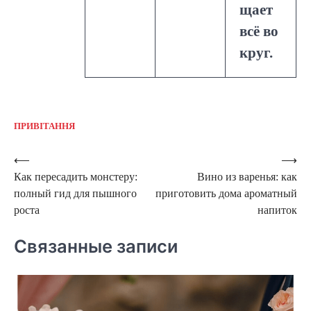
щает
всё во
круг.
ПРИВІТАННЯ
Навигация
⟵
⟶
Как пересадить монстеру:
Вино из варенья: как
по
полный гид для пышного
приготовить дома ароматный
записям
роста
напиток
Связанные записи