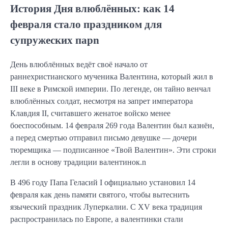
История Дня влюблённых: как 14
февраля стало праздником для
супружеских парn
День влюблённых ведёт своё начало от
раннехристианского мученика Валентина, который жил в
III веке в Римской империи. По легенде, он тайно венчал
влюблённых солдат, несмотря на запрет императора
Клавдия II, считавшего женатое войско менее
боеспособным. 14 февраля 269 года Валентин был казнён,
а перед смертью отправил письмо девушке — дочери
тюремщика — подписанное «Твой Валентин». Эти строки
легли в основу традиции валентинок.n
В 496 году Папа Геласий I официально установил 14
февраля как день памяти святого, чтобы вытеснить
языческий праздник Луперкалии. С XV века традиция
распространилась по Европе, а валентинки стали