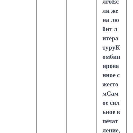
лгоЕс
ли же
на лю
бит л
итера
туруК
омбин
ирова
нное с
жесто
мСам
ое сил
ьное в
печат
ление,