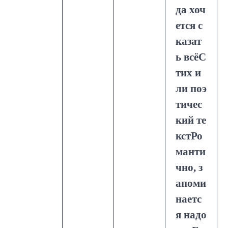
да хоч
ется с
казат
ь всёС
тих и
ли поэ
тичес
кий те
кстРо
манти
чно, з
апоми
наетс
я надо