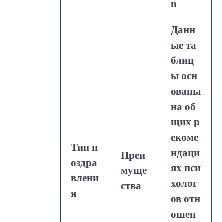
n
Данн
ые та
блиц
ы осн
ованы
на об
щих р
екоме
Тип п
ндаци
Преи
оздра
ях пси
муще
влени
холог
ства
я
ов отн
ошен