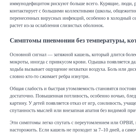
иммунодефицитом рискуют больше всего. Курящие, люди, р
контактирует с большими коллективами (школы, общежития
перенесенных вирусных инфекций, особенно в холодный се
растет из-за ослабления слизистых оболонок.
Симптомы пневмонии без температуры, кот
Основной сигнал — затяжной кашель, который длится боле
мокроты, иногда с привкусом крови. Одышка появляется да
ходьба вызывает ощущение нехватки воздуха. Боль или дис
словно кто-то сжимает ребра изнутри.
Общая слабость и быстрая утомляемость становятся постоя
достаточно. Повышенная потливость, особенно ночью, блед
картину. У детей появляется отказ от игр, сонливость, у
спутанность мыслей или внезапная апатия без видимой пр
Эти симптомы легко спутать с переутомлением или ОРВИ, 
насторожить. Если кашель не проходит за 7–10 дней, а сам