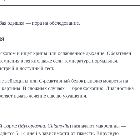
бая одышка — пора на обследование.
ия
оскопом и ищет хрипы или ослабленное дыхание. Обязателен
темнения в легких, даже если температура нормальная.
ыстрый и доступный тест.
е лейкоциты или С-реактивный белок), анализ мокроты на
ой картины. В сложных случаях — бронхоскопию. Диагностика
ляет начать лечение еще до ухудшения.
й форме (
Mycoplasma
,
Chlamydia
) назначают макролиды —
длится 5–14 дней в зависимости от тяжести. Вирусную