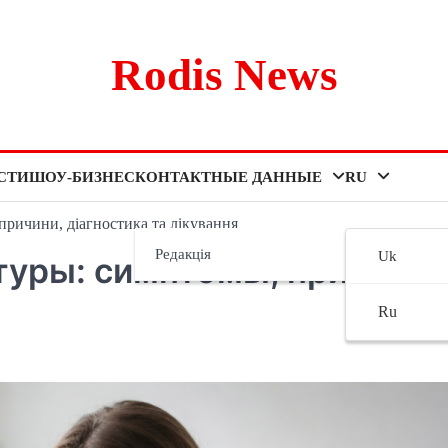
Rodis News
СТИ
ШОУ-БИЗНЕС
КОНТАКТНЫЕ ДАННЫЕ
RU
причини, діагностика та лікування
Редакція
Uk
туры: симптомы, причины,
Ru