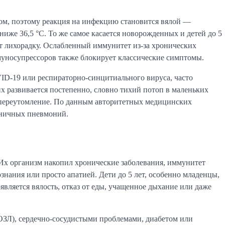
том, поэтому реакция на инфекцию становится вялой —
ниже 36,5 °C. То же самое касается новорожденных и детей до 5
ает лихорадку. Ослабленный иммунитет из-за хронических
муносупрессоров также блокирует классические симптомы.
D-19 или респираторно-синцитиального вируса, часто
х развивается постепенно, словно тихий потоп в маленьких
 переутомление. По данным авторитетных медицинских
ьничных пневмоний.
 Их организм накопил хронические заболевания, иммунитет
знания или просто апатией. Дети до 5 лет, особенно младенцы,
является вялость, отказ от еды, учащенное дыхание или даже
ОЗЛ), сердечно-сосудистыми проблемами, диабетом или