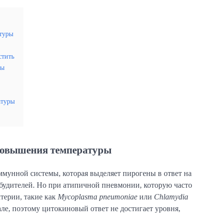
туры
стить
ды
атуры
 повышения температуры
ммунной системы, которая выделяет пирогены в ответ на
будителей. Но при атипичной пневмонии, которую часто
терии, такие как
Mycoplasma pneumoniae
или
Chlamydia
ле, поэтому цитокиновый ответ не достигает уровня,