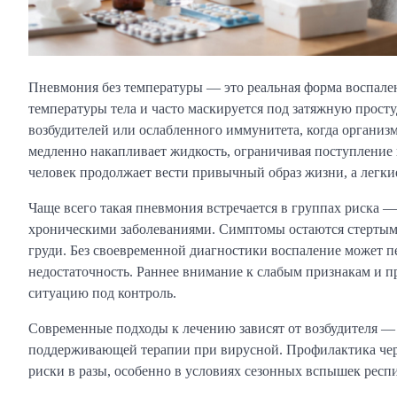
Пневмония без температуры — это реальная форма воспален
температуры тела и часто маскируется под затяжную прост
возбудителей или ослабленного иммунитета, когда организм
медленно накапливает жидкость, ограничивая поступление к
человек продолжает вести привычный образ жизни, а легки
Чаще всего такая пневмония встречается в группах риска 
хроническими заболеваниями. Симптомы остаются стертыми
груди. Без своевременной диагностики воспаление может 
недостаточность. Раннее внимание к слабым признакам и п
ситуацию под контроль.
Современные подходы к лечению зависят от возбудителя —
поддерживающей терапии при вирусной. Профилактика чер
риски в разы, особенно в условиях сезонных вспышек рес