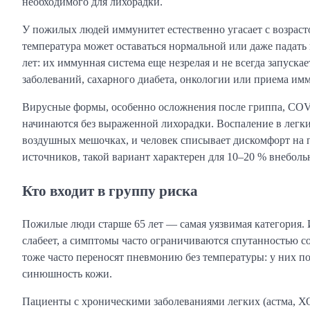
необходимого для лихорадки.
У пожилых людей иммунитет естественно угасает с возрас
температура может оставаться нормальной или даже падать 
лет: их иммунная система еще незрелая и не всегда запуск
заболеваний, сахарного диабета, онкологии или приема им
Вирусные формы, особенно осложнения после гриппа, COVI
начинаются без выраженной лихорадки. Воспаление в легки
воздушных мешочках, и человек списывает дискомфорт на
источников, такой вариант характерен для 10–20 % внебол
Кто входит в группу риска
Пожилые люди старше 65 лет — самая уязвимая категория.
слабеет, а симптомы часто ограничиваются спутанностью со
тоже часто переносят пневмонию без температуры: у них по
синюшность кожи.
Пациенты с хроническими заболеваниями легких (астма, Х