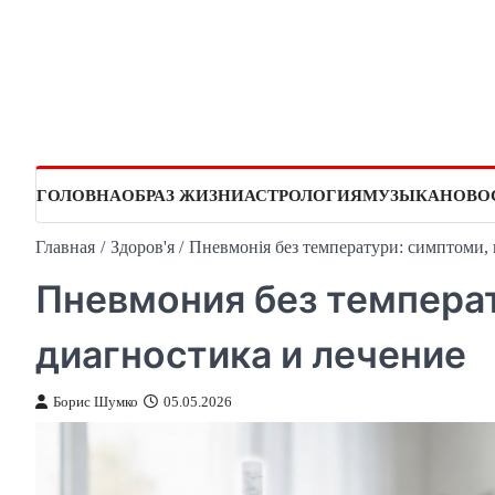
Перейти
к
содержимому
ГОЛОВНА
ОБРАЗ ЖИЗНИ
АСТРОЛОГИЯ
МУЗЫКА
НОВО
Главная
Здоров'я
Пневмонія без температури: симптоми, 
Пневмония без темпера
диагностика и лечение
Борис Шумко
05.05.2026