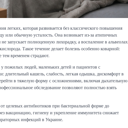
ия легких, которая развивается без классического повышения
уду или обычную усталость. Она возникает из-за атипичных
 не запускает полноценную лихорадку, а воспаление в альвеолах
ислорода. Такое течение делает болезнь особенно коварной:
е тем временем страдают.
— у пожилых людей, маленьких детей и пациентов с
: длительный кашель, слабость, легкая одышка, дискомфорт в
перейти в тяжелую форму с осложнениями, включая дыхательную
рофессиональное обследование позволяют полностью взять
 от целевых антибиотиков при бактериальной форме до
ез вакцинацию, гигиену и укрепление иммунитета снижает
пираторных инфекций в Украине.