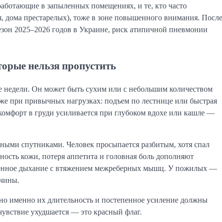
аботающие в запыленных помещениях, и те, кто часто
, дома престарелых), тоже в зоне повышенного внимания. Посл
зон 2025–2026 годов в Украине, риск атипичной пневмонии
орые нельзя пропустить
е недели. Он может быть сухим или с небольшим количеством
же при привычных нагрузках: подъем по лестнице или быстрая
комфорт в груди усиливается при глубоком вдохе или кашле —
нными спутниками. Человек просыпается разбитым, хотя спал
ность кожи, потеря аппетита и головная боль дополняют
чащенное дыхание с втяжением межреберных мышц. У пожилых —
ичины.
но именно их длительность и постепенное усиление должны
очувствие ухудшается — это красный флаг.