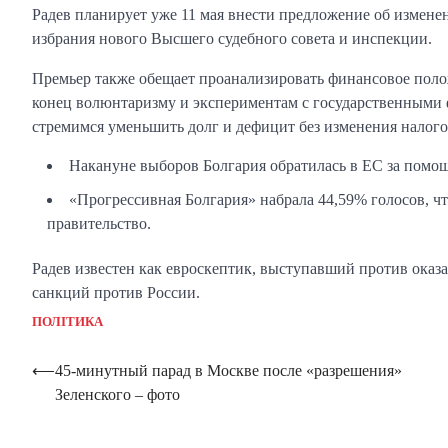
Радев планирует уже 11 мая внести предложение об изменен
избрания нового Высшего судебного совета и инспекции.
Премьер также обещает проанализировать финансовое пол
конец волюнтаризму и экспериментам с государственными 
стремимся уменьшить долг и дефицит без изменения налого
Накануне выборов Болгария обратилась в ЕС за помо
«Прогрессивная Болгария» набрала 44,59% голосов, ч
правительство.
Радев известен как евроскептик, выступавший против оказ
санкций против России.
ПОЛІТИКА
Навигация
⟵
45-минутный парад в Москве после «разрешения»
Зеленского – фото
по
записям