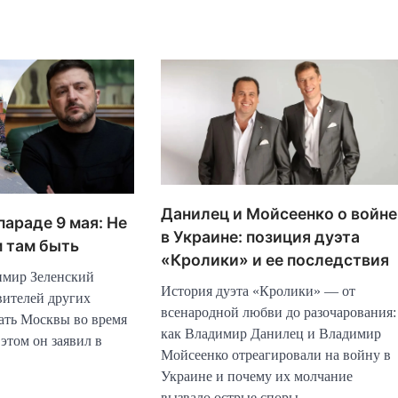
Данилец и Мойсеенко о войне
параде 9 мая: Не
в Украине: позиция дуэта
 там быть
«Кролики» и ее последствия
имир Зеленский
История дуэта «Кролики» — от
вителей других
всенародной любви до разочарования:
гать Москвы во время
как Владимир Данилец и Владимир
 этом он заявил в
Мойсеенко отреагировали на войну в
Украине и почему их молчание
вызвало острые споры.