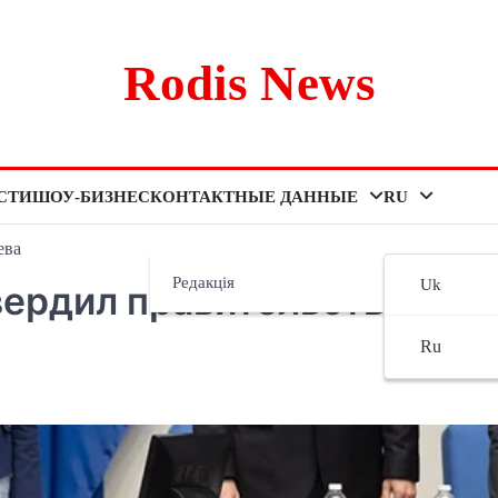
Rodis News
СТИ
ШОУ-БИЗНЕС
КОНТАКТНЫЕ ДАННЫЕ
RU
ева
Редакція
Uk
вердил правительство
Ru