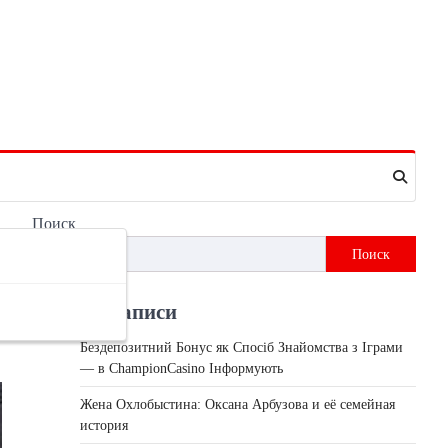
Поиск
Поиск
Недавні записи
Бездепозитний Бонус як Спосіб Знайомства з Іграми
— в ChampionCasino Інформують
Жена Охлобыстина: Оксана Арбузова и её семейная
история