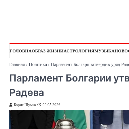
Перейти
к
содержимому
ГОЛОВНА
ОБРАЗ ЖИЗНИ
АСТРОЛОГИЯ
МУЗЫКА
НОВО
Главная
Політика
Парламент Болгарії затвердив уряд Рад
Парламент Болгарии ут
Радева
Борис Шумко
09.05.2026