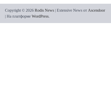
Copyright © 2026
Rodis News
| Extensive News от
Ascendoor
| На платформе
WordPress
.