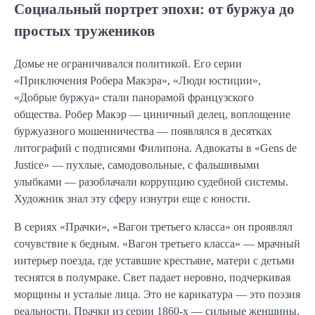
Социальный портрет эпохи: от буржуа до
простых тружеников
Домье не ограничивался политикой. Его серии
«Приключения Робера Макэра», «Люди юстиции»,
«Добрые буржуа» стали панорамой французского
общества. Робер Макэр — циничный делец, воплощение
буржуазного мошенничества — появлялся в десятках
литографий с подписями Филипона. Адвокаты в «Gens de
Justice» — пухлые, самодовольные, с фальшивыми
улыбками — разоблачали коррупцию судебной системы.
Художник знал эту сферу изнутри еще с юности.
В сериях «Прачки», «Вагон третьего класса» он проявлял
сочувствие к бедным. «Вагон третьего класса» — мрачный
интерьер поезда, где уставшие крестьяне, матери с детьми
теснятся в полумраке. Свет падает неровно, подчеркивая
морщины и усталые лица. Это не карикатура — это поэзия
реальности. Прачки из серии 1860-х — сильные женщины,