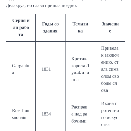
Делакруа, но слава пришла поздно.
Серия и
Годы со
Темати
Значени
ли рабо
здания
ка
е
та
Привела
к заключ
Критика
ению, ст
Gargantu
короля Л
1831
ала симв
a
уи-Фили
олом сво
ппа
боды сл
ова
Икона п
Расправ
Rue Tran
ротестно
1834
а над ра
snonain
го искус
бочими
ства