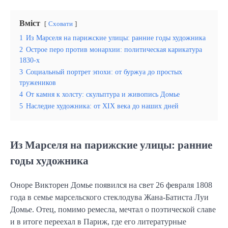
Вміст
Сховати
1
Из Марселя на парижские улицы: ранние годы художника
2
Острое перо против монархии: политическая карикатура
1830-х
3
Социальный портрет эпохи: от буржуа до простых
тружеников
4
От камня к холсту: скульптура и живопись Домье
5
Наследие художника: от XIX века до наших дней
Из Марселя на парижские улицы: ранние
годы художника
Оноре Викторен Домье появился на свет 26 февраля 1808
года в семье марсельского стеклодува Жана-Батиста Луи
Домье. Отец, помимо ремесла, мечтал о поэтической славе
и в итоге переехал в Париж, где его литературные