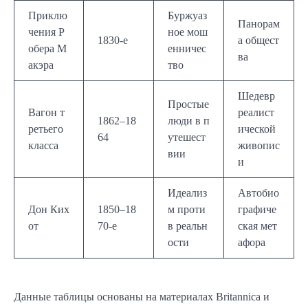
Приклю
Буржуаз
Панорам
чения Р
ное мош
1830-е
а общест
обера М
енничес
ва
акэра
тво
Шедевр
Простые
Вагон т
реалист
1862–18
люди в п
ретьего
ической
64
утешест
класса
живопис
вии
и
Идеализ
Автобио
Дон Ких
1850–18
м проти
графиче
от
70-е
в реальн
ская мет
ости
афора
Данные таблицы основаны на материалах Britannica и