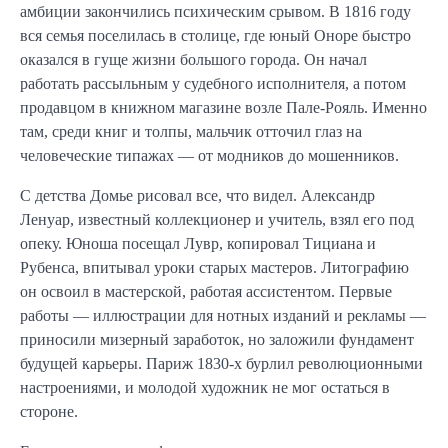
амбиции закончились психическим срывом. В 1816 году
вся семья поселилась в столице, где юный Оноре быстро
оказался в гуще жизни большого города. Он начал
работать рассыльным у судебного исполнителя, а потом
продавцом в книжном магазине возле Пале-Рояль. Именно
там, среди книг и толпы, мальчик отточил глаз на
человеческие типажах — от модников до мошенников.
С детства Домье рисовал все, что видел. Александр
Ленуар, известный коллекционер и учитель, взял его под
опеку. Юноша посещал Лувр, копировал Тициана и
Рубенса, впитывал уроки старых мастеров. Литографию
он освоил в мастерской, работая ассистентом. Первые
работы — иллюстрации для нотных изданий и рекламы —
приносили мизерный заработок, но заложили фундамент
будущей карьеры. Париж 1830-х бурлил революционными
настроениями, и молодой художник не мог остаться в
стороне.