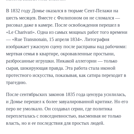
В 1832 году Домье оказался в тюрьме Сент-Пелажи на
шесть месяцев. Вместе с Филипоном он не сломался —
рисовал даже в камере. После освобождения перешел в
«Le Charivari». Одна из самых мощных работ того времени
— «Rue Transnonain, 15 апреля 1834». Литография
изображает ужасную сцену после расправы над рабочими:
мертвая семья в квартире, окровавленные простыни,
разбросанные игрушки. Никакой аллегории — только
сырая, шокирующая правда. Эта работа стала иконой
протестного искусства, показывая, как сатира переходит в
трагедию.
После сентябрьских законов 1835 года цензура усилилась,
и Домье перешел к более завуалированной критике. Но его
перо не умолкало. Он создавал серии, где политика
переплеталась с повседневностью, высмеивая не только
власть, но и ее последствия для простых людей.