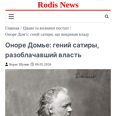
Rodis News
Перейти
к
содержимому
Главная
Цікаві та визначні постаті
Оноре Дом’є: геній сатири, що викривав владу
Оноре Домье: гений сатиры,
разоблачавший власть
Борис Шумко
06.05.2026