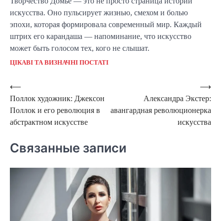
Творчество Домье — это не просто страница истории
искусства. Оно пульсирует жизнью, смехом и болью
эпохи, которая формировала современный мир. Каждый
штрих его карандаша — напоминание, что искусство
может быть голосом тех, кого не слышат.
ЦІКАВІ ТА ВИЗНАЧНІ ПОСТАТІ
Навигация
⟵
⟶
Поллок художник: Джексон
Александра Экстер:
по
Поллок и его революция в
авангардная революционерка
записям
абстрактном искусстве
искусства
Связанные записи