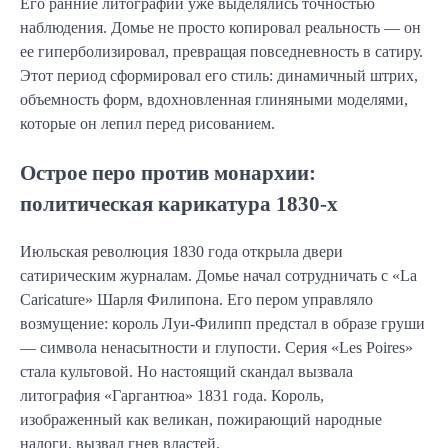
Его ранние литографии уже выделялись точностью
наблюдения. Домье не просто копировал реальность — он
ее гиперболизировал, превращая повседневность в сатиру.
Этот период сформировал его стиль: динамичный штрих,
объемность форм, вдохновленная глиняными моделями,
которые он лепил перед рисованием.
Острое перо против монархии:
политическая карикатура 1830-х
Июльская революция 1830 года открыла двери
сатирическим журналам. Домье начал сотрудничать с «La
Caricature» Шарля Филипона. Его пером управляло
возмущение: король Луи-Филипп предстал в образе груши
— символа ненасытности и глупости. Серия «Les Poires»
стала культовой. Но настоящий скандал вызвала
литография «Гаргантюа» 1831 года. Король,
изображенный как великан, пожирающий народные
налоги, вызвал гнев властей.