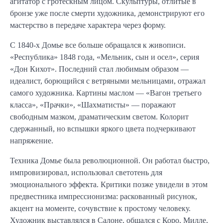
агитатор с гротескным лицом. Скульптуры, отлитые в
бронзе уже после смерти художника, демонстрируют его
мастерство в передаче характера через форму.
С 1840-х Домье все больше обращался к живописи.
«Республика» 1848 года, «Мельник, сын и осел», серия
«Дон Кихот». Последний стал любимым образом —
идеалист, борющийся с ветряными мельницами, отражал
самого художника. Картины маслом — «Вагон третьего
класса», «Прачки», «Шахматисты» — поражают
свободным мазком, драматическим светом. Колорит
сдержанный, но вспышки яркого цвета подчеркивают
напряжение.
Техника Домье была революционной. Он работал быстро,
импровизировал, использовал светотень для
эмоционального эффекта. Критики позже увидели в этом
предвестника импрессионизма: раскованный рисунок,
акцент на моменте, сочувствие к простому человеку.
Художник выставлялся в Салоне, общался с Коро, Милле,