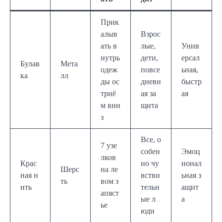
Прик
алыв
Взрос
ать в
лые,
Унив
нутрь
дети,
ерсал
Булав
Мета
одеж
повсе
ьная,
ка
лл
ды ос
дневн
быстр
триё
ая за
ая
м вни
щита
з
Все, о
7 узе
собен
Эмоц
лков
Крас
но чу
ионал
Шерс
на ле
ная н
встви
ьная з
ть
вом з
ить
тельн
ащит
апяст
ые л
а
ье
юди