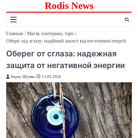
Rodis News
Перейти
к
содержимому
Главная
Магія, езотерика, таро
Оберіг від зглазу: надійний захист від негативної енергії
Оберег от сглаза: надежная
защита от негативной энергии
Борис Шумко
11.05.2026