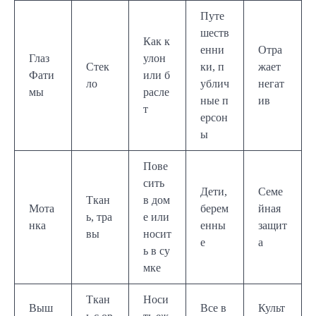
Путе
шеств
Как к
енни
Отра
Глаз
улон
Стек
ки, п
жает
Фати
или б
ло
ублич
негат
мы
расле
ные п
ив
т
ерсон
ы
Пове
сить
Дети,
Семе
Ткан
в дом
Мота
берем
йная
ь, тра
е или
нка
енны
защит
вы
носит
е
а
ь в су
мке
Ткан
Носи
Выш
Все в
Культ