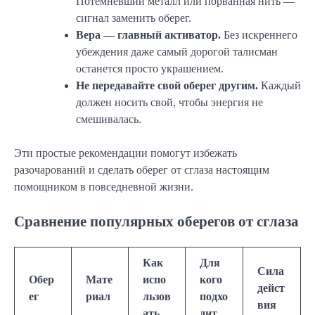
Потемневший металл или порванная нить —
сигнал заменить оберег.
Вера — главный активатор.
Без искреннего
убеждения даже самый дорогой талисман
останется просто украшением.
Не передавайте свой оберег другим.
Каждый
должен носить свой, чтобы энергия не
смешивалась.
Эти простые рекомендации помогут избежать
разочарований и сделать оберег от сглаза настоящим
помощником в повседневной жизни.
Сравнение популярных оберегов от сглаза
Как
Для
Сила
Обер
Мате
испо
кого
дейст
ег
риал
льзов
подхо
вия
ать
дит