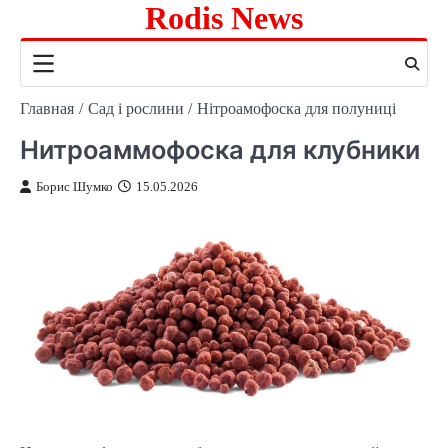
Rodis News
Перейти
к
содержимому
Главная
Сад і рослини
Нітроамофоска для полуниці
Нитроаммофоска для клубники
Борис Шумко
15.05.2026