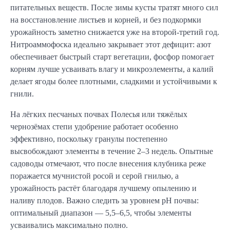
питательных веществ. После зимы кусты тратят много сил
на восстановление листьев и корней, и без подкормки
урожайность заметно снижается уже на второй-третий год.
Нитроаммофоска идеально закрывает этот дефицит: азот
обеспечивает быстрый старт вегетации, фосфор помогает
корням лучше усваивать влагу и микроэлементы, а калий
делает ягоды более плотными, сладкими и устойчивыми к
гнили.
На лёгких песчаных почвах Полесья или тяжёлых
чернозёмах степи удобрение работает особенно
эффективно, поскольку гранулы постепенно
высвобождают элементы в течение 2–3 недель. Опытные
садоводы отмечают, что после внесения клубника реже
поражается мучнистой росой и серой гнилью, а
урожайность растёт благодаря лучшему опылению и
наливу плодов. Важно следить за уровнем pH почвы:
оптимальный диапазон — 5,5–6,5, чтобы элементы
усваивались максимально полно.