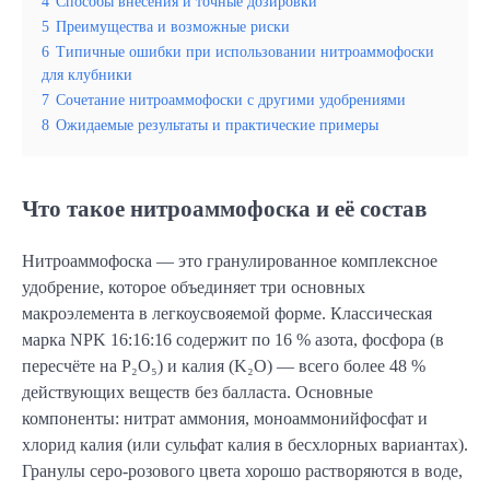
4
Способы внесения и точные дозировки
5
Преимущества и возможные риски
6
Типичные ошибки при использовании нитроаммофоски
для клубники
7
Сочетание нитроаммофоски с другими удобрениями
8
Ожидаемые результаты и практические примеры
Что такое нитроаммофоска и её состав
Нитроаммофоска — это гранулированное комплексное
удобрение, которое объединяет три основных
макроэлемента в легкоусвояемой форме. Классическая
марка NPK 16:16:16 содержит по 16 % азота, фосфора (в
пересчёте на P₂O₅) и калия (K₂O) — всего более 48 %
действующих веществ без балласта. Основные
компоненты: нитрат аммония, моноаммонийфосфат и
хлорид калия (или сульфат калия в бесхлорных вариантах).
Гранулы серо-розового цвета хорошо растворяются в воде,