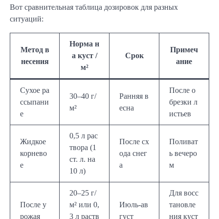
Вот сравнительная таблица дозировок для разных
ситуаций:
Норма н
Метод в
Примеч
а куст /
Срок
несения
ание
м²
Сухое ра
После о
30–40 г/
Ранняя в
ссыпани
брезки л
м²
есна
е
истьев
0,5 л рас
Жидкое
После сх
Поливат
твора (1
корнево
ода снег
ь вечеро
ст. л. на
е
а
м
10 л)
20–25 г/
Для восс
После у
м² или 0,
Июль-ав
тановле
рожая
3 л раств
густ
ния куст