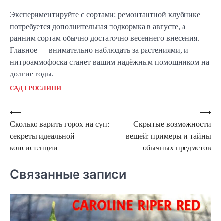
Экспериментируйте с сортами: ремонтантной клубнике
потребуется дополнительная подкормка в августе, а
ранним сортам обычно достаточно весеннего внесения.
Главное — внимательно наблюдать за растениями, и
нитроаммофоска станет вашим надёжным помощником на
долгие годы.
САД І РОСЛИНИ
Навигация
⟵
⟶
Сколько варить горох на суп:
Скрытые возможности
по
секреты идеальной
вещей: примеры и тайны
записям
консистенции
обычных предметов
Связанные записи