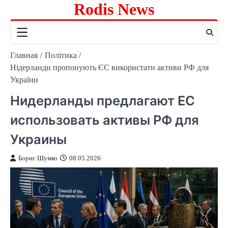
Rodis News
Перейти
к
содержимому
Главная
Політика
Нідерланди пропонують ЄС використати активи РФ для
України
Нидерланды предлагают ЕС
использовать активы РФ для
Украины
Борис Шумко
08.05.2026