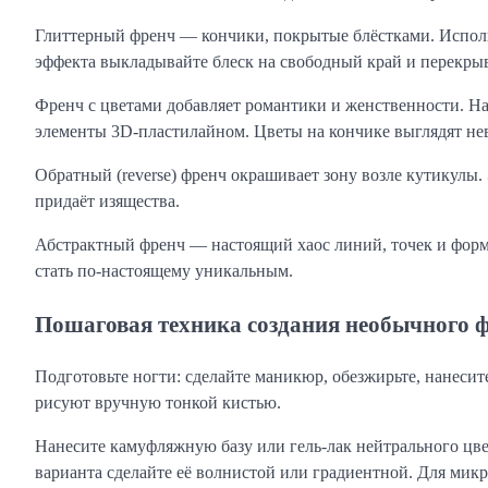
Глиттерный френч — кончики, покрытые блёстками. Использ
эффекта выкладывайте блеск на свободный край и перекры
Френч с цветами добавляет романтики и женственности. Н
элементы 3D-пластилайном. Цветы на кончике выглядят не
Обратный (reverse) френч окрашивает зону возле кутикулы.
придаёт изящества.
Абстрактный френч — настоящий хаос линий, точек и форм.
стать по-настоящему уникальным.
Пошаговая техника создания необычного ф
Подготовьте ногти: сделайте маникюр, обезжирьте, нанеси
рисуют вручную тонкой кистью.
Нанесите камуфляжную базу или гель-лак нейтрального цв
варианта сделайте её волнистой или градиентной. Для мик