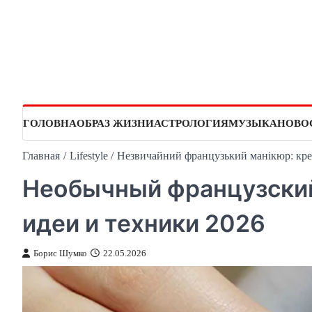
Перейти
к
содержимому
ГОЛОВНА
ОБРАЗ ЖИЗНИ
АСТРОЛОГИЯ
МУЗЫКА
НОВО
Главная
Lifestyle
Незвичайний французький манікюр: креат
Необычный французский
идеи и техники 2026
Борис Шумко
22.05.2026