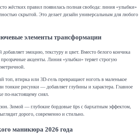
сто жёстких правил появилась полная свобода: линия «улыбки»
лностью скрытой. Это делает дизайн универсальным для любого
лючевые элементы трансформации
добавляет эмоцию, текстуру и цвет. Вместо белого кончика
 прозрачные акценты. Линия «улыбки» теряет строгую
мметричной.
ый топ, втирка или 3D-гель превращают ноготь в маленькое
ли тонкие рисунки — добавляет глубины и характера. Главное
ке по-настоящему сиял.
зон. Зимой — глубокие бордовые tips с бархатным эффектом,
выглядит дорого, современно и стильно.
ого маникюра 2026 года