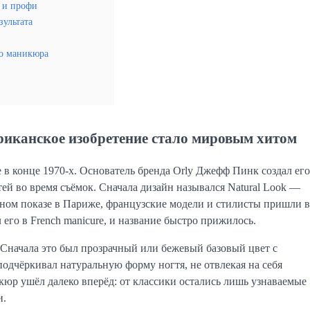
 и профи
зультата
о маникюра
риканское изобретение стало мировым хитом
 в конце 1970-х. Основатель бренда Orly Джефф Пинк создал его
ей во время съёмок. Сначала дизайн назывался Natural Look —
дном показе в Париже, французские модели и стилисты пришли в
го в French manicure, и название быстро прижилось.
 Сначала это был прозрачный или бежевый базовый цвет с
одчёркивал натуральную форму ногтя, не отвлекая на себя
р ушёл далеко вперёд: от классики остались лишь узнаваемые
и.