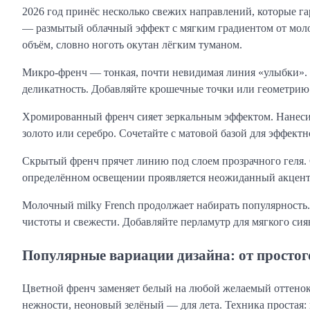
2026 год принёс несколько свежих направлений, которые г
— размытый облачный эффект с мягким градиентом от моло
объём, словно ноготь окутан лёгким туманом.
Микро-френч — тонкая, почти невидимая линия «улыбки». И
деликатность. Добавляйте крошечные точки или геометрию
Хромированный френч сияет зеркальным эффектом. Нанесит
золото или серебро. Сочетайте с матовой базой для эффектн
Скрытый френч прячет линию под слоем прозрачного геля.
определённом освещении проявляется неожиданный акцент. 
Молочный milky French продолжает набирать популярность
чистоты и свежести. Добавляйте перламутр для мягкого сия
Популярные вариации дизайна: от простог
Цветной френч заменяет белый на любой желаемый оттенок
нежности, неоновый зелёный — для лета. Техника простая: 