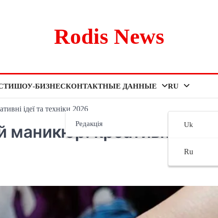
Rodis News
СТИ
ШОУ-БИЗНЕС
КОНТАКТНЫЕ ДАННЫЕ
RU
ивні ідеї та техніки 2026
Редакція
Uk
 маникюр: креативные
Ru