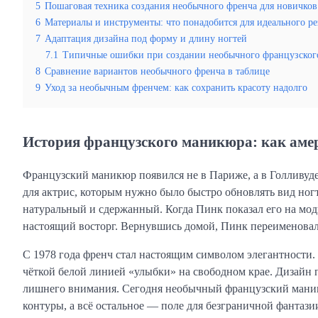
5
Пошаговая техника создания необычного френча для новичков
6
Материалы и инструменты: что понадобится для идеального ре
7
Адаптация дизайна под форму и длину ногтей
7.1
Типичные ошибки при создании необычного французског
8
Сравнение вариантов необычного френча в таблице
9
Уход за необычным френчем: как сохранить красоту надолго
История французского маникюра: как аме
Французский маникюр появился не в Париже, а в Голливуде
для актрис, которым нужно было быстро обновлять вид ногт
натуральный и сдержанный. Когда Пинк показал его на мо
настоящий восторг. Вернувшись домой, Пинк переименовал е
С 1978 года френч стал настоящим символом элегантности.
чёткой белой линией «улыбки» на свободном крае. Дизайн п
лишнего внимания. Сегодня необычный французский маникю
контуры, а всё остальное — поле для безграничной фантази