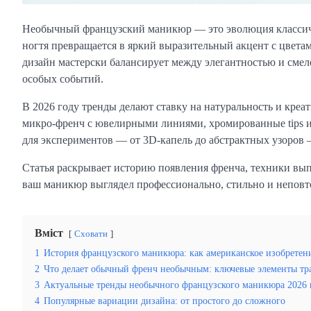
Необычный французский маникюр — это эволюция классичес
ногтя превращается в яркий выразительный акцент с цвета
дизайн мастерски балансирует между элегантностью и смело
особых событий.
В 2026 году тренды делают ставку на натуральность и кре
микро-френч с ювелирными линиями, хромированные tips и
для экспериментов — от 3D-капель до абстрактных узоров 
Статья раскрывает историю появления френча, техники вып
ваш маникюр выглядел профессионально, стильно и неповт
Вміст
Сховати
1
История французского маникюра: как американское изобретен
2
Что делает обычный френч необычным: ключевые элементы т
3
Актуальные тренды необычного французского маникюра 2026 
4
Популярные вариации дизайна: от простого до сложного