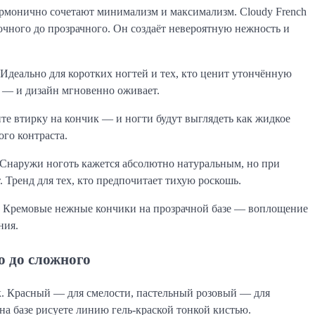
армонично сочетают минимализм и максимализм. Cloudy French
чного до прозрачного. Он создаёт невероятную нежность и
деально для коротких ногтей и тех, кто ценит утончённую
 — и дизайн мгновенно оживает.
е втирку на кончик — и ногти будут выглядеть как жидкое
ого контраста.
 Снаружи ноготь кажется абсолютно натуральным, но при
Тренд для тех, кто предпочитает тихую роскошь.
. Кремовые нежные кончики на прозрачной базе — воплощение
ния.
о до сложного
. Красный — для смелости, пастельный розовый — для
на базе рисуете линию гель-краской тонкой кистью.