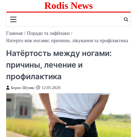
Rodis News
Перейти
к
содержимому
Главная
Поради та лафйхаки
Натерто між ногами: причини, лікування та профілактика
Натёртость между ногами:
причины, лечение и
профилактика
Борис Шумко
12.05.2026