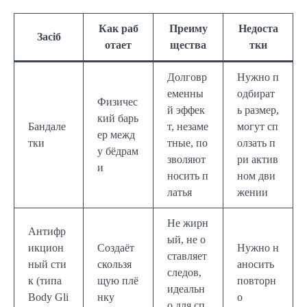
Как раб
Преиму
Недоста
Засіб
отает
щества
тки
Долговр
Нужно п
еменны
одбират
Физичес
й эффек
ь размер,
кий барь
Бандале
т, незаме
могут сп
ер межд
тки
тные, по
олзать п
у бёдрам
зволяют
ри актив
и
носить п
ном дви
латья
жении
Не жирн
Антифр
ый, не о
икцион
Создаёт
Нужно н
ставляет
ный сти
скользя
аносить
следов,
к (типа
щую плё
повторн
идеальн
Body Gli
нку
о
о для сп