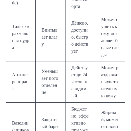
de)
орта
Может с
Дёшево,
Тальк / к
ушить к
Впитыв
доступн
рахмаль
ожу, ост
ает влаг
о, быстр
ная пудр
авляет б
у
о действ
а
елые сле
ует
ды
Действу
Может р
Уменьш
Антипе
ет до 24
аздражат
ает пото
рспиран
часов, н
ь чувств
отделен
т
евидим
ительну
ие
ый
ю кожу
Бюджет
Жирны
но, эффе
Защитн
й, может
Вазелин
ктивно
ый барье
оставлят
/ цинков
при уже