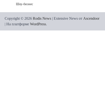
Шоу-бизнес
Copyright © 2026
Rodis News
| Extensive News от
Ascendoor
| На платформе
WordPress
.