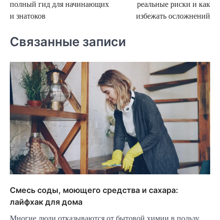
полный гид для начинающих
реальные риски и как
записям
и знатоков
избежать осложнений
Связанные записи
Смесь соды, моющего средства и сахара:
лайфхак для дома
Многие люди отказываются от бытовой химии в пользу