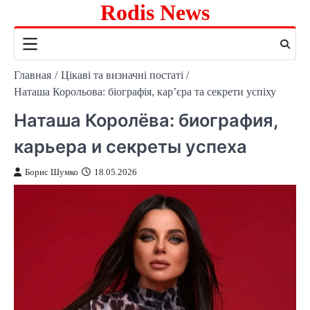
Rodis News
Перейти
к
содержимому
Главная
Цікаві та визначні постаті
Наташа Корольова: біографія, кар’єра та секрети успіху
Наташа Королёва: биография,
карьера и секреты успеха
Борис Шумко
18.05.2026