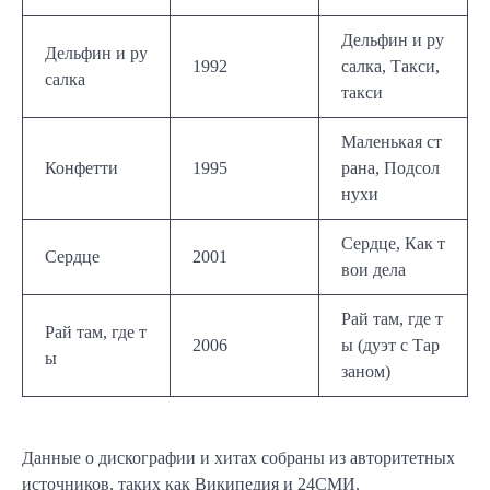
Дельфин и ру
Дельфин и ру
1992
салка, Такси,
салка
такси
Маленькая ст
Конфетти
1995
рана, Подсол
нухи
Сердце, Как т
Сердце
2001
вои дела
Рай там, где т
Рай там, где т
2006
ы (дуэт с Тар
ы
заном)
Данные о дискографии и хитах собраны из авторитетных
источников, таких как Википедия и 24СМИ.