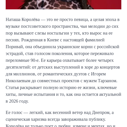
Наташа Королёва — это не просто певица, а целая эпоха в
музыке постсоветского пространства, чьи мелодии до сих
пор вызывают слезы ностальгии у тех, кто вырос на ее
песнях. Рожденная в Киеве с настоящей фамилией
Поривай, она объединила украинские корни с российской
эстрадой, став голосом поколения, которое переживало
переломные 90-е. Ее карьера охватывает более четырех
десятилетий: от детских выступлений в хоре до концертов
для миллионов, от романтических дуэтов с Игорем
Николаевым до совместных проектов с мужем Тарзаном.
Статья раскрывает полную историю ее жизни, ключевые
хиты, личные испытания и то, как она остается актуальной
в 2026 году.
Ее голос — легкий, как весенний ветер над Днепром, а
сценическая харизма всегда завораживала публику.
Королёва не только поет о любви, измене и мечтах, но и