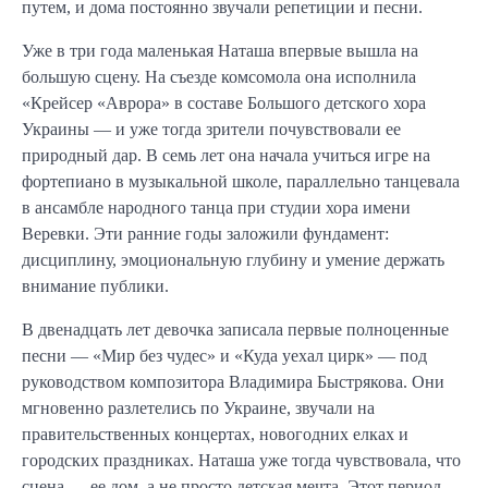
путем, и дома постоянно звучали репетиции и песни.
Уже в три года маленькая Наташа впервые вышла на
большую сцену. На съезде комсомола она исполнила
«Крейсер «Аврора» в составе Большого детского хора
Украины — и уже тогда зрители почувствовали ее
природный дар. В семь лет она начала учиться игре на
фортепиано в музыкальной школе, параллельно танцевала
в ансамбле народного танца при студии хора имени
Веревки. Эти ранние годы заложили фундамент:
дисциплину, эмоциональную глубину и умение держать
внимание публики.
В двенадцать лет девочка записала первые полноценные
песни — «Мир без чудес» и «Куда уехал цирк» — под
руководством композитора Владимира Быстрякова. Они
мгновенно разлетелись по Украине, звучали на
правительственных концертах, новогодних елках и
городских праздниках. Наташа уже тогда чувствовала, что
сцена — ее дом, а не просто детская мечта. Этот период