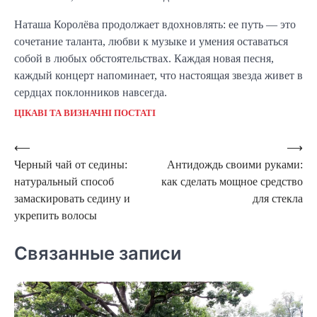
Наташа Королёва продолжает вдохновлять: ее путь — это
сочетание таланта, любви к музыке и умения оставаться
собой в любых обстоятельствах. Каждая новая песня,
каждый концерт напоминает, что настоящая звезда живет в
сердцах поклонников навсегда.
ЦІКАВІ ТА ВИЗНАЧНІ ПОСТАТІ
Навигация
⟵
⟶
Черный чай от седины:
Антидождь своими руками:
по
натуральный способ
как сделать мощное средство
записям
замаскировать седину и
для стекла
укрепить волосы
Связанные записи