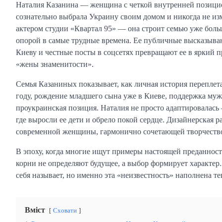
Наталия Казанина — женщина с четкой внутренней позицией
сознательно выбрала Украину своим домом и никогда не и
актером студии «Квартал 95» — она строит семью уже боль
опорой в самые трудные времена. Ее публичные высказыва
Киеву и честные посты в соцсетях превращают ее в яркий 
«жены знаменитости».
Семья Казаниных показывает, как личная история переплет
году, рождение младшего сына уже в Киеве, поддержка муж
проукраинская позиция. Наталия не просто адаптировалась
где выросли ее дети и обрело покой сердце. Дизайнерская р
современной женщины, гармонично сочетающей творчество
В эпоху, когда многие ищут примеры настоящей преданности
корни не определяют будущее, а выбор формирует характер.
себя называет, но именно эта «неизвестность» наполнена т
Вміст
Сховати