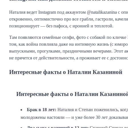
Наталия ведет Instagram под аккаунтом @natalikazanina с о
откровенно, оптимистично про все грабли, гастроли, качел
позиционирует — без пафоса, с иронией и теплотой.
Там появляются семейные селфи, фото с собакой по кличке
том, как война повлияла даже на интимную жизнь (с юмор
выпускными, прогулками, праздничными вечерами. Этот акк
не прячется от действительности, а проживает ее с достоин
Интересные факты о Наталии Казаниной
Интересные факты о Наталии Казанино
Брак в 18 лет:
Наталия и Степан поженились, когд
молодожены настояли — и уже более 30 лет доказываю
Два сына с разницей в 12 лет:
Старший Степан род