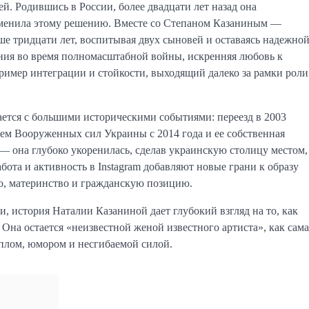
. Родившись в России, более двадцати лет назад она
зменила этому решению. Вместе со Степаном Казаниным —
ше тридцати лет, воспитывая двух сыновей и оставаясь надежно
ния во время полномасштабной войны, искренняя любовь к
пример интеграции и стойкости, выходящий далеко за рамки роли
ается с большими историческими событиями: переезд в 2003
ем Вооруженных сил Украины с 2014 года и ее собственная
 — она глубоко укоренилась, сделав украинскую столицу местом,
абота и активность в Instagram добавляют новые грани к образу
, материнство и гражданскую позицию.
, история Наталии Казаниной дает глубокий взгляд на то, как
 Она остается «неизвестной женой известного артиста», как сама
еплом, юмором и несгибаемой силой.