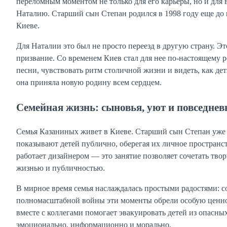
переломным моментом не только для его карьеры, но и для в
Наталию. Старший сын Степан родился в 1998 году еще до 
Киеве.
Для Наталии это был не просто переезд в другую страну. Эт
призвание. Со временем Киев стал для нее по-настоящему 
песни, чувствовать ритм столичной жизни и видеть, как де
она приняла новую родину всем сердцем.
Семейная жизнь: сыновья, уют и повседнев
Семья Казаниных живет в Киеве. Старший сын Степан уже 
показывают детей публично, оберегая их личное пространс
работает дизайнером — это занятие позволяет сочетать тво
жизнью и публичностью.
В мирное время семья наслаждалась простыми радостями: 
полномасштабной войны эти моменты обрели особую ценност
вместе с коллегами помогает эвакуировать детей из опасн
эмоционально, информационно и морально.