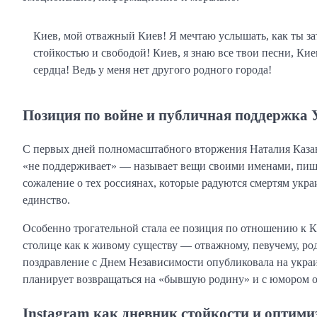
Киев, мой отважный Киев! Я мечтаю услышать, как ты за
стойкостью и свободой! Киев, я знаю все твои песни, Кие
сердца! Ведь у меня нет другого родного города!
Позиция по войне и публичная поддержка
С первых дней полномасштабного вторжения Наталия Казан
«не поддерживает» — называет вещи своими именами, пиш
сожаление о тех россиянах, которые радуются смертям укра
единство.
Особенно трогательной стала ее позиция по отношению к К
столице как к живому существу — отважному, певучему, ро
поздравление с Днем Независимости опубликовала на укра
планирует возвращаться на «бывшую родину» и с юмором о
Instagram как дневник стойкости и оптими