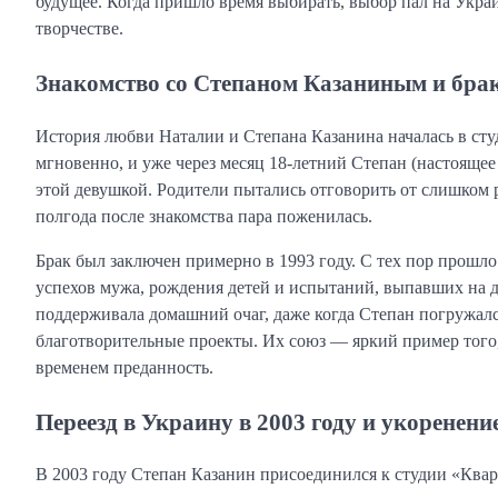
будущее. Когда пришло время выбирать, выбор пал на Укра
творчестве.
Знакомство со Степаном Казаниным и брак
История любви Наталии и Степана Казанина началась в сту
мгновенно, и уже через месяц 18-летний Степан (настояще
этой девушкой. Родители пытались отговорить от слишком р
полгода после знакомства пара поженилась.
Брак был заключен примерно в 1993 году. С тех пор прошл
успехов мужа, рождения детей и испытаний, выпавших на до
поддерживала домашний очаг, даже когда Степан погружал
благотворительные проекты. Их союз — яркий пример того,
временем преданность.
Переезд в Украину в 2003 году и укоренени
В 2003 году Степан Казанин присоединился к студии «Кварт