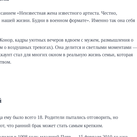
писанием «Неизвестная жена известного артиста. Честно,
и нашей жизни. Будни в военном формате». Именно так она себя
 Конор, кадры уютных вечеров вдвоем с мужем, размышления о
ом о воздушных тревогах). Она делится и светлыми моментами 
аунт стал для многих окном в реальную жизнь семьи, которая
ством.
й
а ему было всего 18. Родители пытались отговорить, но
т, что ранний брак может стать самым крепким.
ился в 1998 году, младший Петр — 15 февраля 2010-го уже