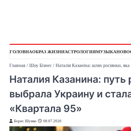
Перейти
к
содержимому
ГОЛОВНА
ОБРАЗ ЖИЗНИ
АСТРОЛОГИЯ
МУЗЫКА
НОВО
Главная
Шоу Бізнес
Наталія Казаніна: шлях росіянки, яка
Наталия Казанина: путь 
выбрала Украину и стал
«Квартала 95»
Борис Шумко
08.07.2026