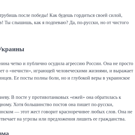
трубишь после победы! Как будешь гордиться своей силой,
в! Ты слышишь, как я подпеваю? Да, по-русски, но от чистого
 Украины
ина четко и публично осудила агрессию России. Она не просто
ет о «нечисти», играющей человеческими жизнями, и выражает
инцев. Ее посты полны боли, но и глубокой веры в украинское
иеву. В посте у противотанковых «ежей» она обратилась к
дному. Хотя большинство постов она пишет по-русски,
инском — этот жест говорит красноречивее любых слов. Она не
твечает на угрозы или предложения лишить ее гражданства.
зма