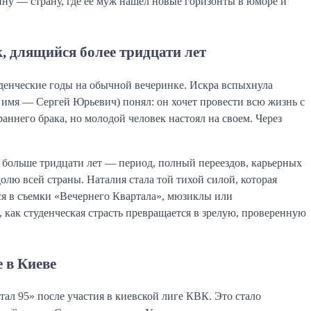
ину — страну, где ее муж нашел новые горизонты в юморе и
, длящийся более тридцати лет
денческие годы на обычной вечеринке. Искра вспыхнула
е имя — Сергей Юрьевич) понял: он хочет провести всю жизнь с
аннего брака, но молодой человек настоял на своем. Через
о больше тридцати лет — период, полный переездов, карьерных
лю всей страны. Наталия стала той тихой силой, которая
ся в съемки «Вечернего Квартала», мюзиклы или
 как студенческая страсть превращается в зрелую, проверенную
е в Киеве
ал 95» после участия в киевской лиге КВК. Это стало