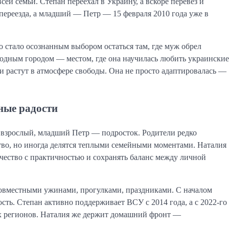
сей семьи. Степан переехал в Украину, а вскоре перевез и
переезда, а младший — Петр — 15 февраля 2010 года уже в
о стало осознанным выбором остаться там, где муж обрел
родным городом — местом, где она научилась любить украинские
ти растут в атмосфере свободы. Она не просто адаптировалась —
ные радости
взрослый, младший Петр — подросток. Родители редко
тво, но иногда делятся теплыми семейными моментами. Наталия
рчество с практичностью и сохранять баланс между личной
совместными ужинами, прогулками, праздниками. С началом
ь. Степан активно поддерживает ВСУ с 2014 года, а с 2022-го
ых регионов. Наталия же держит домашний фронт —