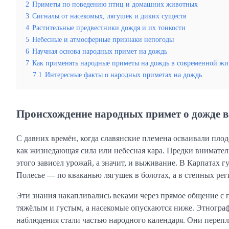
2
Приметы по поведению птиц и домашних животных
3
Сигналы от насекомых, лягушек и диких существ
4
Растительные предвестники дождя и их тонкости
5
Небесные и атмосферные признаки непогоды
6
Научная основа народных примет на дождь
7
Как применять народные приметы на дождь в современной ж
7.1
Интересные факты о народных приметах на дождь
Происхождение народных примет о дожде в
С давних времён, когда славянские племена осваивали плод
как жизнедающая сила или небесная кара. Предки внимател
этого зависел урожай, а значит, и выживание. В Карпатах 
Полесье — по кваканью лягушек в болотах, а в степных ре
Эти знания накапливались веками через прямое общение с 
тяжёлым и густым, а насекомые опускаются ниже. Этнограф
наблюдения стали частью народного календаря. Они перепл