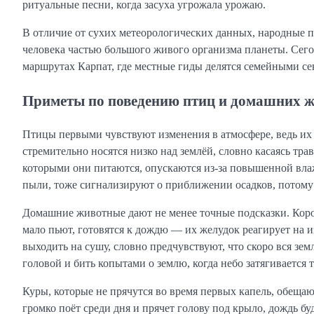
ритуальные песни, когда засуха угрожала урожаю.
В отличие от сухих метеорологических данных, народные 
человека частью большого живого организма планеты. Сего
маршрутах Карпат, где местные гиды делятся семейными с
Приметы по поведению птиц и домашних 
Птицы первыми чувствуют изменения в атмосфере, ведь их п
стремительно носятся низко над землёй, словно касаясь т
которыми они питаются, опускаются из-за повышенной вла
пыли, тоже сигнализируют о приближении осадков, потому 
Домашние животные дают не менее точные подсказки. Коров
мало пьют, готовятся к дождю — их желудок реагирует на из
выходить на сушу, словно предчувствуют, что скоро вся зе
головой и бить копытами о землю, когда небо затягивается 
Куры, которые не прячутся во время первых капель, обещаю
громко поёт среди дня и прячет голову под крыло, дождь 