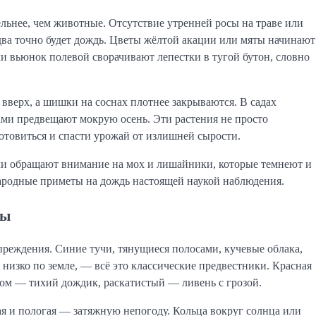
льнее, чем животные. Отсутствие утренней росы на траве или
два точно будет дождь. Цветы жёлтой акации или мяты начинают
ли вьюнок полевой сворачивают лепестки в тугой бутон, словно
вверх, а шишки на соснах плотнее закрываются. В садах
ми предвещают мокрую осень. Эти растения не просто
отовиться и спасти урожай от излишней сырости.
ли обращают внимание на мох и лишайники, которые темнеют и
народные приметы на дождь настоящей наукой наблюдения.
ды
реждения. Синие тучи, тянущиеся полосами, кучевые облака,
 низко по земле, — всё это классические предвестники. Красная
гром — тихий дождик, раскатистый — ливень с грозой.
ая и пологая — затяжную непогоду. Кольца вокруг солнца или