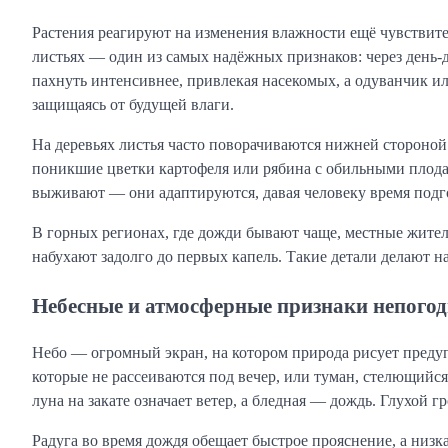
Растения реагируют на изменения влажности ещё чувствите
листьях — один из самых надёжных признаков: через день-
пахнуть интенсивнее, привлекая насекомых, а одуванчик и
защищаясь от будущей влаги.
На деревьях листья часто поворачиваются нижней стороной 
поникшие цветки картофеля или рябина с обильными плода
выживают — они адаптируются, давая человеку время подг
В горных регионах, где дожди бывают чаще, местные жите
набухают задолго до первых капель. Такие детали делают 
Небесные и атмосферные признаки непого
Небо — огромный экран, на котором природа рисует предуп
которые не рассеиваются под вечер, или туман, стелющийся
луна на закате означает ветер, а бледная — дождь. Глухой 
Радуга во время дождя обещает быстрое прояснение, а низк