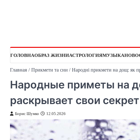
Перейти
к
содержимому
ГОЛОВНА
ОБРАЗ ЖИЗНИ
АСТРОЛОГИЯ
МУЗЫКА
НОВО
Главная
Прикмети та сни
Народні прикмети на дощ: як п
Народные приметы на д
раскрывает свои секре
Борис Шумко
12.05.2026