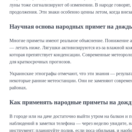
луны тоже сигнализируют об изменении. В народе говорят,
продолжения. Эти знаки особенно ценны летом, когда внез
Научная основа народных примет на дожд
Многие приметы имеют реальное объяснение. Понижение ат
— летать ниже. Лягушки активизируются из-за влажной кожи
которая препятствует конденсации. Современные метеорол
для краткосрочных прогнозов.
Украинские этнографы отмечают, что эти знания — результ
некоторые ранние метеостанции. Они не заменяют современ
районах.
Как применять народные приметы на дожд
В городе или на даче достаточно выйти утром на балкон и п
наблюдений в заметки телефона — через неделю увидите, н
инструмент: планируйте полив, если роса обильная, и наоб