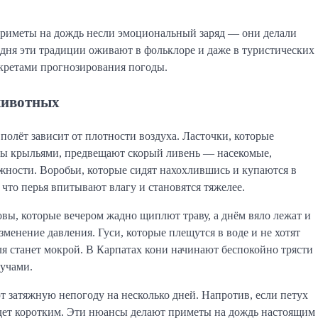
приметы на дождь несли эмоциональный заряд — они делали
дня эти традиции оживают в фольклоре и даже в туристических
екретами прогнозирования погоды.
животных
олёт зависит от плотности воздуха. Ласточки, которые
равы крыльями, предвещают скорый ливень — насекомые,
жности. Воробьи, которые сидят нахохлившись и купаются в
что перья впитывают влагу и становятся тяжелее.
ы, которые вечером жадно щиплют траву, а днём вяло лежат и
менение давления. Гуси, которые плещутся в воде и не хотят
мля станет мокрой. В Карпатах кони начинают беспокойно трясти
тучами.
т затяжную непогоду на несколько дней. Напротив, если петух
будет коротким. Эти нюансы делают приметы на дождь настоящим