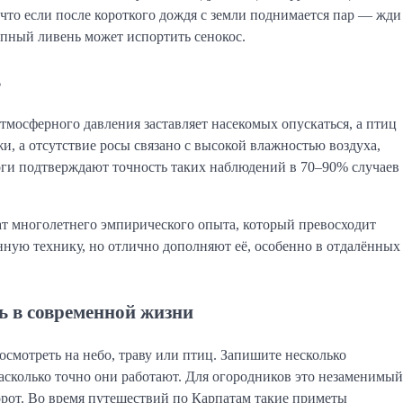
 что если после короткого дождя с земли поднимается пар — жди
апный ливень может испортить сенокос.
ь
мосферного давления заставляет насекомых опускаться, а птиц
, а отсутствие росы связано с высокой влажностью воздуха,
оги подтверждают точность таких наблюдений в 70–90% случаев
ат многолетнего эмпирического опыта, который превосходит
ную технику, но отлично дополняют её, особенно в отдалённых
ь в современной жизни
осмотреть на небо, траву или птиц. Запишите несколько
асколько точно они работают. Для огородников это незаменимый
орот. Во время путешествий по Карпатам такие приметы