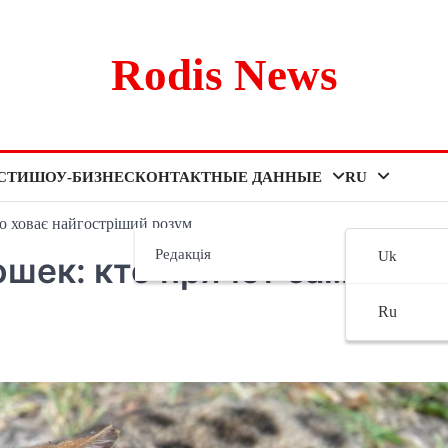
Rodis News
СТИ
ШОУ-БИЗНЕС
КОНТАКТНЫЕ ДАННЫЕ
RU
то ховає найгостріший розум
Редакція
Uk
шек: кто прячет самый
Ru