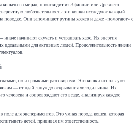
 кошачьего мира», происходит из Эфиопии или Древнего 
невероятную любознательность: эти кошки исследуют каждый 
на поводке. Они запоминают рутины хозяев и даже «помогают» с
иначе начинают скучать и устраивать хаос. Их энергия 
 их идеальными для активных людей. Продолжительность жизни 
ллектуалов.
й
глазами, но и громкими разговорами. Эти кошки используют 
рюкам — от «дай лапу» до открывания холодильника. Их 
о человека и сопровождают его везде, анализируя каждое 
в поле для экспериментов. Это умная порода кошек, которая 
оспитывать детей, прививая им ответственность.