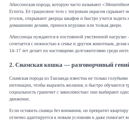
Абиссинская порода, которую часто называют «Эйнштейном
Египта. Её грациозное тело с тигровым окрасом скрывает 
уголок, открывают дверцы шкафов и быстро учатся ходить 
домашними делами, принося игрушки или толкая двери.
Абиссинцы нуждаются в постоянной умственной нагрузке — 
сочетается с нежностью к семье и другим животным, делая
14–17 лет делает их настоящими долгожителями среди инте
2. Сиамская кошка — разговорчивый гени
Сиамская порода из Таиланда известна не только голубыми 
интонации, чтобы выразить желания, и быстро обучаются т
социальность граничит с зависимостью: они выбирают одног
движение.
Если оставить сиамца без внимания, он превратит квартиру 
отлично адаптируется к новым условиям и даже помогает в