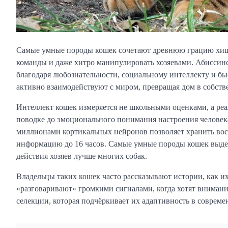
Самые умные породы кошек сочетают древнюю грацию хищни
команды и даже хитро манипулировать хозяевами. Абиссинск
благодаря любознательности, социальному интеллекту и бы
активно взаимодействуют с миром, превращая дом в собст
Интеллект кошек измеряется не школьными оценками, а ре
поводке до эмоционального понимания настроения человека.
миллионами кортикальных нейронов позволяет хранить восп
информацию до 16 часов. Самые умные породы кошек выде
действия хозяев лучше многих собак.
Владельцы таких кошек часто рассказывают истории, как 
«разговаривают» громкими сигналами, когда хотят внимания
селекции, которая подчёркивает их адаптивность в совреме