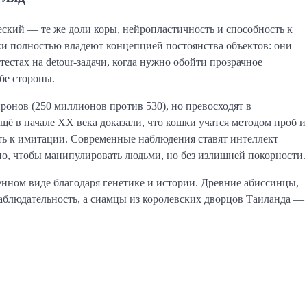
ский — те же доли коры, нейропластичность и способность к 
и полностью владеют концепцией постоянства объектов: они 
тестах на detour-задачи, когда нужно обойти прозрачное 
бе стороны.
онов (250 миллионов против 530), но превосходят в 
 в начале XX века доказали, что кошки учатся методом проб и 
ть к имитации. Современные наблюдения ставят интеллект 
чно, чтобы манипулировать людьми, но без излишней покорности.
нном виде благодаря генетике и истории. Древние абиссинцы, 
блюдательность, а сиамцы из королевских дворцов Таиланда — 