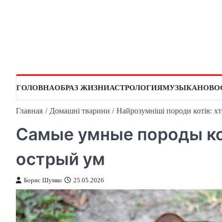
Перейти
к
содержимому
ГОЛОВНА
ОБРАЗ ЖИЗНИ
АСТРОЛОГИЯ
МУЗЫКА
НОВО
Главная
Домашні тварини
Найрозумніші породи котів: х
Самые умные породы ко
острый ум
Борис Шумко
25.05.2026