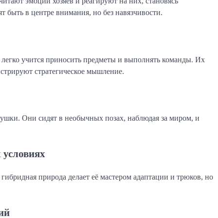
итают эмоции хозяев и реагируют на них, становясь 
 быть в центре внимания, но без навязчивости.
 легко учится приносить предметы и выполнять команды. Их 
онстрируют стратегическое мышление.
ки. Они сидят в необычных позах, наблюдая за миром, и 
 условиях
ибридная природа делает её мастером адаптации и трюков, но 
ий