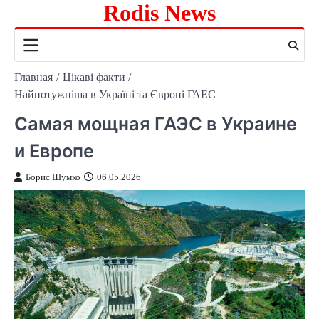
Rodis News
Перейти
к
содержимому
Главная
Цікаві факти
Найпотужніша в Україні та Європі ГАЕС
Самая мощная ГАЭС в Украине
и Европе
Борис Шумко
06.05.2026