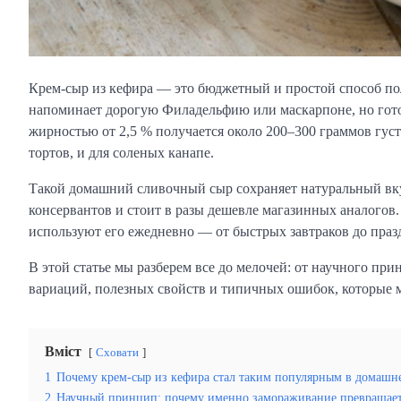
Крем-сыр из кефира — это бюджетный и простой способ по
напоминает дорогую Филадельфию или маскарпоне, но готов
жирностью от 2,5 % получается около 200–300 граммов густ
тортов, и для соленых канапе.
Такой домашний сливочный сыр сохраняет натуральный вку
консервантов и стоит в разы дешевле магазинных аналогов.
используют его ежедневно — от быстрых завтраков до праз
В этой статье мы разберем все до мелочей: от научного пр
вариаций, полезных свойств и типичных ошибок, которые м
Вміст
Сховати
1
Почему крем-сыр из кефира стал таким популярным в домашн
2
Научный принцип: почему именно замораживание превращает