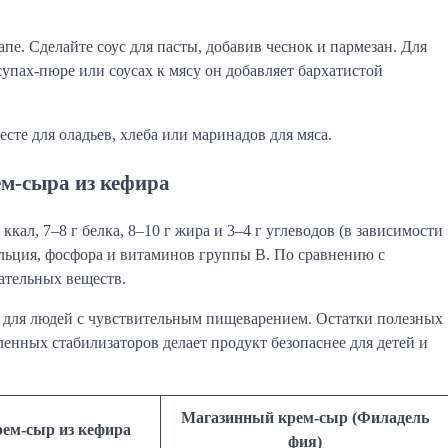
пе. Сделайте соус для пасты, добавив чеснок и пармезан. Для
супах-пюре или соусах к мясу он добавляет бархатистой
есте для оладьев, хлеба или маринадов для мяса.
ем-сыра из кефира
кал, 7–8 г белка, 8–10 г жира и 3–4 г углеводов (в зависимости
льция, фосфора и витаминов группы B. По сравнению с
ательных веществ.
 для людей с чувствительным пищеварением. Остатки полезных
нных стабилизаторов делает продукт безопаснее для детей и
Магазинный крем-сыр (Филадель
ем-сыр из кефира
фия)