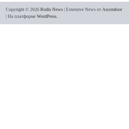
Copyright © 2026
Rodis News
| Extensive News от
Ascendoor
| На платформе
WordPress
.