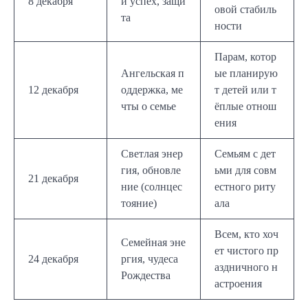
8 декабря
й успех, защи
овой стабиль
та
ности
Парам, котор
Ангельская п
ые планирую
12 декабря
оддержка, ме
т детей или т
чты о семье
ёплые отнош
ения
Светлая энер
Семьям с дет
гия, обновле
ьми для совм
21 декабря
ние (солнцес
естного риту
тояние)
ала
Всем, кто хоч
Семейная эне
ет чистого пр
24 декабря
ргия, чудеса
аздничного н
Рождества
астроения