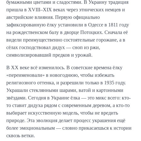
бумажными цветами и сладостями. В Украину традиция
пришла в XVIII–XIX веках через этнических немцев и
австрийские влияния. Первую официально
зафиксированную ёлку установили в Одессе в 1811 году
на рождественском балу в дворце Потоцких. Сначала её
видели преимущественно состоятельные горожане, а в
сёлах господствовал дидух — сноп из ржи,
символизировавший предков и урожай.
В XX веке всё изменилось. В советские времена ёлку
«переименовали» в новогоднюю, чтобы избежать
религиозного оттенка, и разрешили только в 1935 году.
Украшали стеклянными шарами, ватой и картонными
звёздами. Сегодня в Украине ёлка — это микс всего: кто-
то ставит дидуха рядом с современным деревом, а кто-то
выбирает искусственную модель, чтобы не вредить
природе. Эта эволюция делает процесс украшения ещё
более эмоциональным — словно прикасаешься к истории
сквозь ветки.