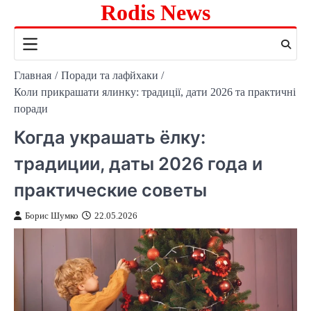
Rodis News
Перейти
к
содержимому
Главная
Поради та лафйхаки
Коли прикрашати ялинку: традиції, дати 2026 та практичні
поради
Когда украшать ёлку:
традиции, даты 2026 года и
практические советы
Борис Шумко
22.05.2026