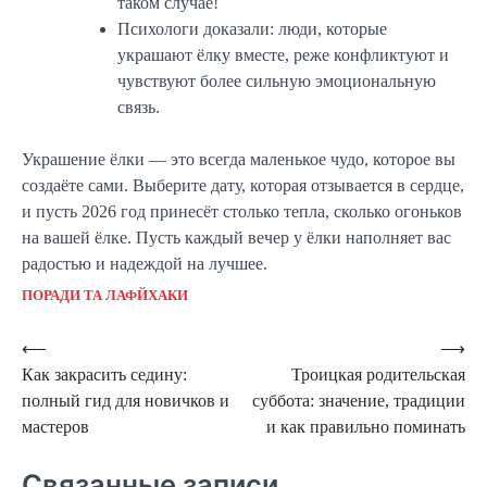
таком случае!
Психологи доказали: люди, которые
украшают ёлку вместе, реже конфликтуют и
чувствуют более сильную эмоциональную
связь.
Украшение ёлки — это всегда маленькое чудо, которое вы
создаёте сами. Выберите дату, которая отзывается в сердце,
и пусть 2026 год принесёт столько тепла, сколько огоньков
на вашей ёлке. Пусть каждый вечер у ёлки наполняет вас
радостью и надеждой на лучшее.
ПОРАДИ ТА ЛАФЙХАКИ
Навигация
⟵
⟶
Как закрасить седину:
Троицкая родительская
по
полный гид для новичков и
суббота: значение, традиции
записям
мастеров
и как правильно поминать
Связанные записи