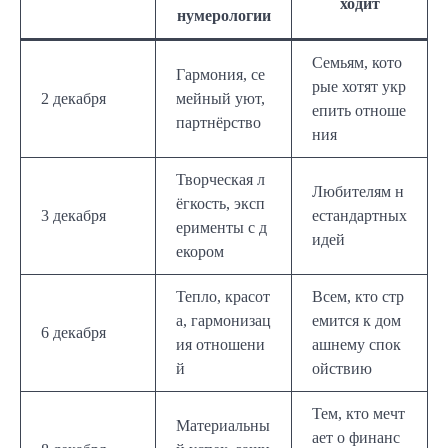
ходит
нумерологии
Семьям, кото
Гармония, се
рые хотят укр
2 декабря
мейный уют,
епить отноше
партнёрство
ния
Творческая л
Любителям н
ёгкость, эксп
3 декабря
естандартных
ерименты с д
идей
екором
Тепло, красот
Всем, кто стр
а, гармонизац
емится к дом
6 декабря
ия отношени
ашнему спок
й
ойствию
Тем, кто мечт
Материальны
ает о финанс