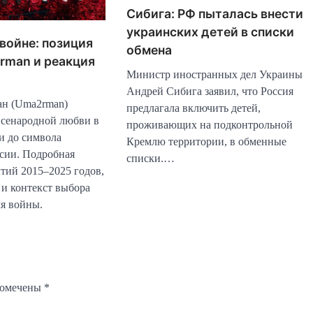
Сибига: РФ пыталась внести
украинских детей в списки
войне: позиция
обмена
rman и реакция
Министр иностранных дел Украины
Андрей Сибига заявил, что Россия
ан (Uma2rman)
предлагала включить детей,
всенародной любви в
проживающих на подконтрольной
и до символа
Кремлю территории, в обменные
сии. Подробная
списки.…
тий 2015–2025 годов,
 и контекст выбора
мя войны.
помечены
*