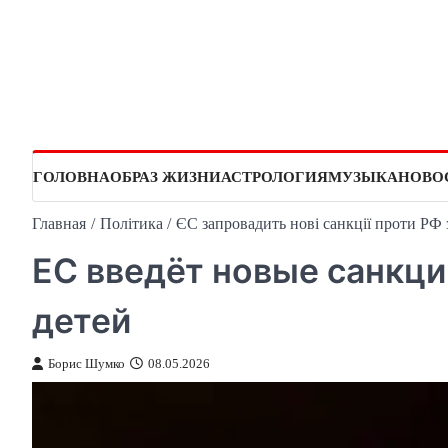
Перейти
к
содержимому
ГОЛОВНА
ОБРАЗ ЖИЗНИ
АСТРОЛОГИЯ
МУЗЫКА
НОВО
Главная
Політика
ЄС запровадить нові санкції проти РФ 
ЕС введёт новые санкци
детей
Борис Шумко
08.05.2026