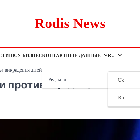
Rodis News
СТИ
ШОУ-БИЗНЕС
КОНТАКТНЫЕ ДАННЫЕ
RU
за викрадення дітей
Редакція
Uk
и против РФ за похищение
Ru