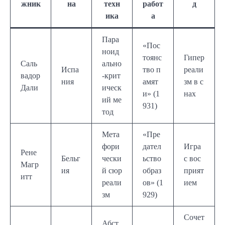
жник
на
техн
работ
д
ика
а
Пара
«Пос
ноид
тоянс
Гипер
Саль
ально
Испа
тво п
реали
вадор
-крит
ния
амят
зм в с
Дали
ическ
и» (1
нах
ий ме
931)
тод
Мета
«Пре
фори
дател
Игра
Рене
Бельг
чески
ьство
с вос
Магр
ия
й сюр
образ
прият
итт
реали
ов» (1
ием
зм
929)
Сочет
Абст