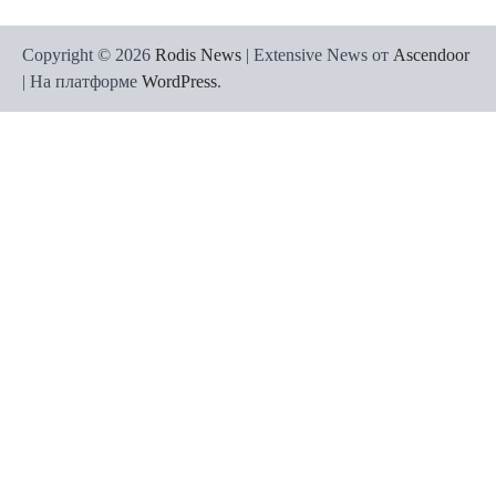
Copyright © 2026
Rodis News
| Extensive News от
Ascendoor
| На платформе
WordPress
.