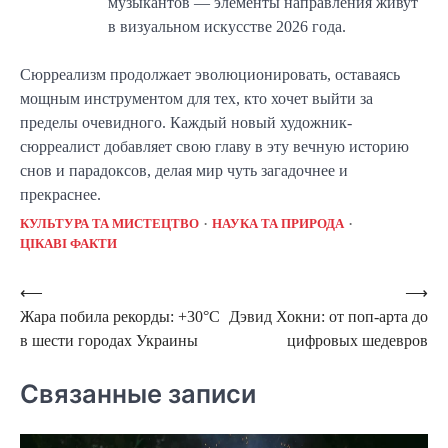
музыкантов — элементы направления живут
в визуальном искусстве 2026 года.
Сюрреализм продолжает эволюционировать, оставаясь
мощным инструментом для тех, кто хочет выйти за
пределы очевидного. Каждый новый художник-
сюрреалист добавляет свою главу в эту вечную историю
снов и парадоксов, делая мир чуть загадочнее и
прекраснее.
КУЛЬТУРА ТА МИСТЕЦТВО
НАУКА ТА ПРИРОДА
ЦІКАВІ ФАКТИ
Навигация
⟵
⟶
Жара побила рекорды: +30°C
Дэвид Хокни: от поп-арта до
по
в шести городах Украины
цифровых шедевров
записям
Связанные записи