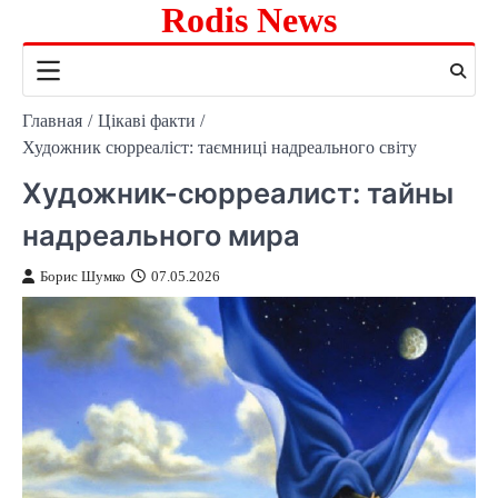
Rodis News
Перейти
к
содержимому
Главная
Цікаві факти
Художник сюрреаліст: таємниці надреального світу
Художник-сюрреалист: тайны
надреального мира
Борис Шумко
07.05.2026