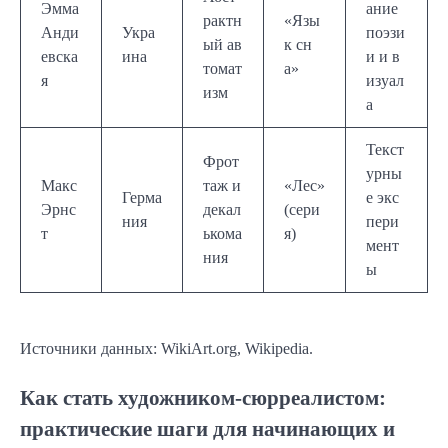
Эмма
ание
рактн
«Язы
Анди
Укра
поэзи
ый ав
к сн
евска
ина
и и в
томат
а»
я
изуал
изм
а
Текст
Фрот
урны
Макс
таж и
«Лес»
Герма
е экс
Эрнс
декал
(сери
ния
пери
т
ькома
я)
мент
ния
ы
Источники данных: WikiArt.org, Wikipedia.
Как стать художником-сюрреалистом:
практические шаги для начинающих и