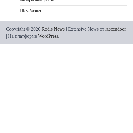
Интересные факты
Шоу-бизнес
Copyright © 2026
Rodis News
| Extensive News от
Ascendoor
| На платформе
WordPress
.