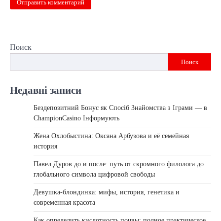
Поиск
Поиск
Недавні записи
Бездепозитний Бонус як Спосіб Знайомства з Іграми — в
ChampionCasino Інформують
Жена Охлобыстина: Оксана Арбузова и её семейная
история
Павел Дуров до и после: путь от скромного филолога до
глобального символа цифровой свободы
Девушка-блондинка: мифы, история, генетика и
современная красота
Как определить кислотность почвы: полное практическое