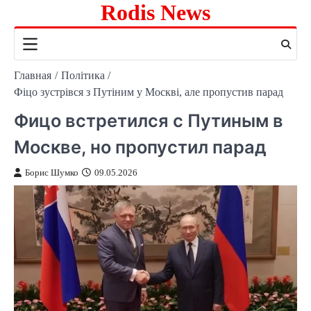
Rodis News
Перейти
к
содержимому
Главная
Політика
Фіцо зустрівся з Путіним у Москві, але пропустив парад
Фицо встретился с Путиным в
Москве, но пропустил парад
Борис Шумко
09.05.2026