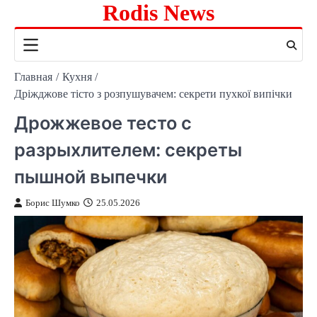
Rodis News
Перейти
к
содержимому
Главная
Кухня
Дріжджове тісто з розпушувачем: секрети пухкої випічки
Дрожжевое тесто с
разрыхлителем: секреты
пышной выпечки
Борис Шумко
25.05.2026