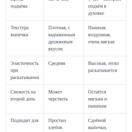
подъёма
подъём в
духовке
Текстура
Плотная, с
Пышная,
выпечки
выраженным
воздушная,
дрожжевым
очень мягкая
вкусом
Эластичность
Средняя
Высокая, легко
при
раскатывается
раскатывании
Свежесть на
Может
Остаётся
второй день
черстветь
мягким и
пышным
Подходит для
Простых
Сдобной
хлебов
выпечки,