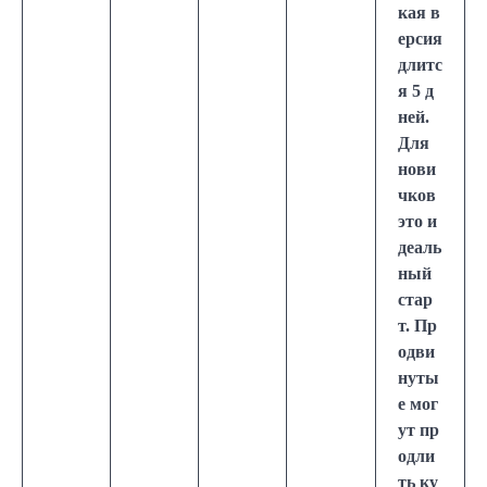
кая в
ерсия
длитс
я 5 д
ней.
Для
нови
чков
это и
деаль
ный
стар
т. Пр
одви
нуты
е мог
ут пр
одли
ть ку