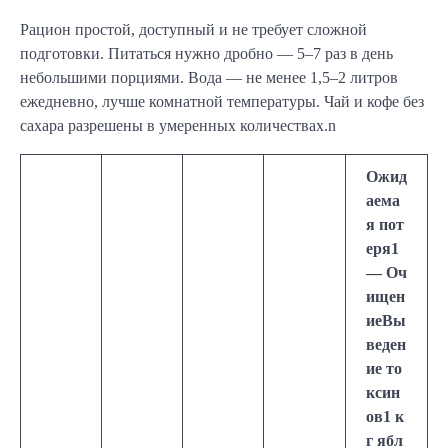
Рацион простой, доступный и не требует сложной
подготовки. Питаться нужно дробно — 5–7 раз в день
небольшими порциями. Вода — не менее 1,5–2 литров
ежедневно, лучше комнатной температуры. Чай и кофе без
сахара разрешены в умеренных количествах.n
Ожид
аема
я пот
еря1
— Оч
ищен
иеВы
веден
ие то
ксин
ов1 к
г ябл