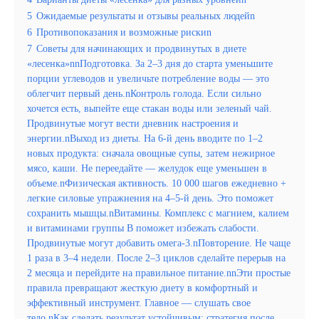
5
Ожидаемые результаты и отзывы реальных людейn
6
Противопоказания и возможные рискиn
7
Советы для начинающих и продвинутых в диете
«лесенка»nnПодготовка. За 2–3 дня до старта уменьшите
порции углеводов и увеличьте потребление воды — это
облегчит первый день.nКонтроль голода. Если сильно
хочется есть, выпейте еще стакан воды или зеленый чай.
Продвинутые могут вести дневник настроения и
энергии.nВыход из диеты. На 6-й день вводите по 1–2
новых продукта: сначала овощные супы, затем нежирное
мясо, каши. Не переедайте — желудок еще уменьшен в
объеме.nФизическая активность. 10 000 шагов ежедневно +
легкие силовые упражнения на 4–5-й день. Это поможет
сохранить мышцы.nВитамины. Комплекс с магнием, калием
и витаминами группы B поможет избежать слабости.
Продвинутые могут добавить омега-3.nПовторение. Не чаще
1 раза в 3–4 недели. После 2–3 циклов сделайте перерыв на
2 месяца и перейдите на правильное питание.nnЭти простые
правила превращают жесткую диету в комфортный и
эффективный инструмент. Главное — слушать свое
тело.nКак сделать результат устойчивым: стратегия после