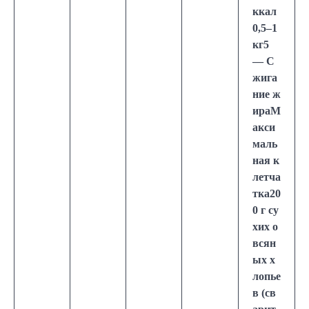
ккал
0,5–1
кг5
— С
жига
ние ж
ираМ
акси
маль
ная к
летча
тка20
0 г су
хих о
всян
ых х
лопье
в (св