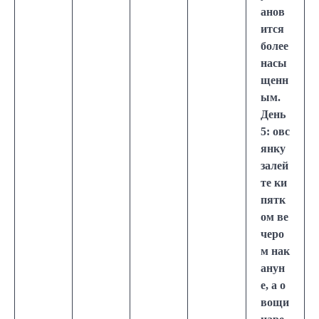
анов
ится
более
насы
щенн
ым.
День
5: овс
янку
залей
те ки
пятк
ом ве
черо
м нак
анун
е, а о
вощи