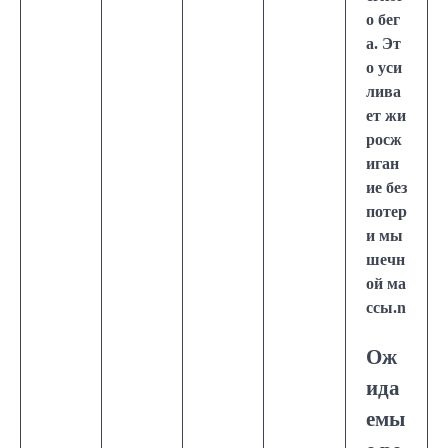
о бег
а. Эт
о уси
лива
ет жи
росж
иган
ие без
потер
и мы
шечн
ой ма
ссы.n
Ож
ида
емы