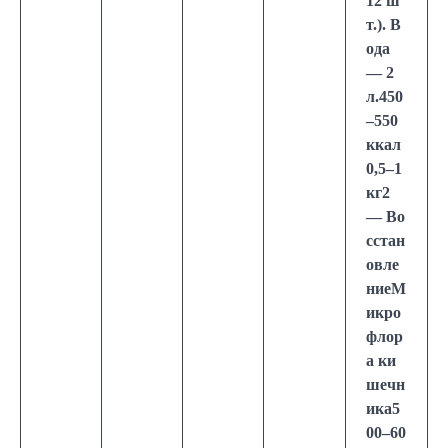
12 ш
т.). В
ода
— 2
л.450
–550
ккал
0,5–1
кг2
— Во
сстан
овле
ниеМ
икро
флор
а ки
шечн
ика5
00–60