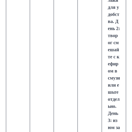
льки
для у
добст
ва. Д
ень 2:
твор
ог см
ешай
те с к
ефир
ом в
смузи
или е
шьте
отдел
ьно.
День
3: из
юм за