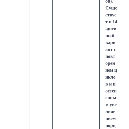
ой).
Суще
ствуе
т и 14
-днев
ный
вари
ант с
повт
орен
ием ц
икло
в и п
остеп
енны
м уве
личе
нием
порц