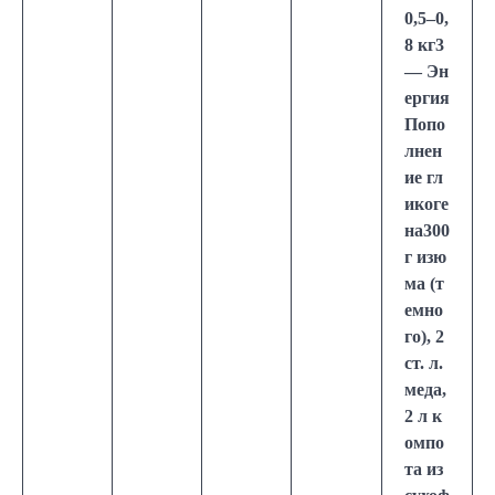
0,5–0,
8 кг3
— Эн
ергия
Попо
лнен
ие гл
икоге
на300
г изю
ма (т
емно
го), 2
ст. л.
меда,
2 л к
омпо
та из