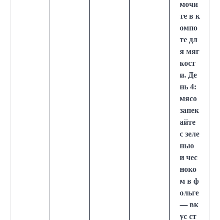
мочи
те в к
омпо
те дл
я мяг
кост
и. Де
нь 4:
мясо
запек
айте
с зеле
нью
и чес
ноко
м в ф
ольге
— вк
ус ст