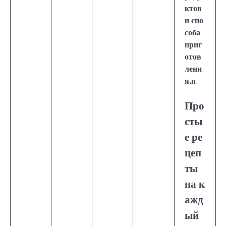
ктов
и спо
соба
приг
отов
лени
я.n
Про
сты
е ре
цеп
ты
на к
ажд
ый