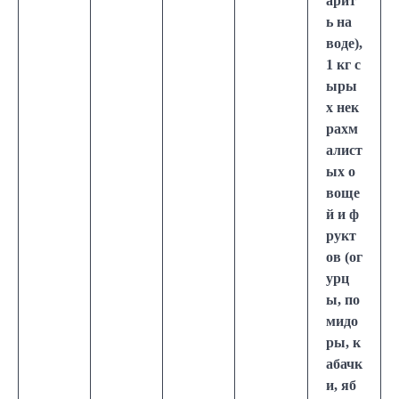
арит
ь на
воде),
1 кг с
ыры
х нек
рахм
алист
ых о
воще
й и ф
рукт
ов (ог
урц
ы, по
мидо
ры, к
абачк
и, яб