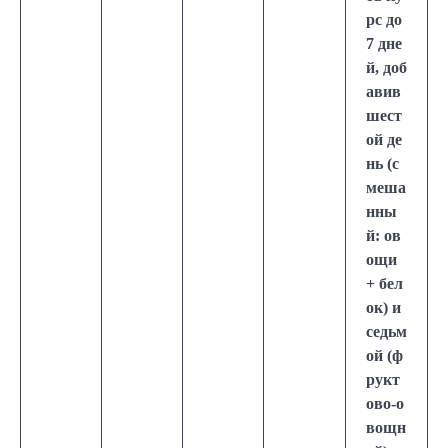
рс до
7 дне
й, доб
авив
шест
ой де
нь (с
меша
нны
й: ов
ощи
+ бел
ок) и
седьм
ой (ф
рукт
ово-о
вощн