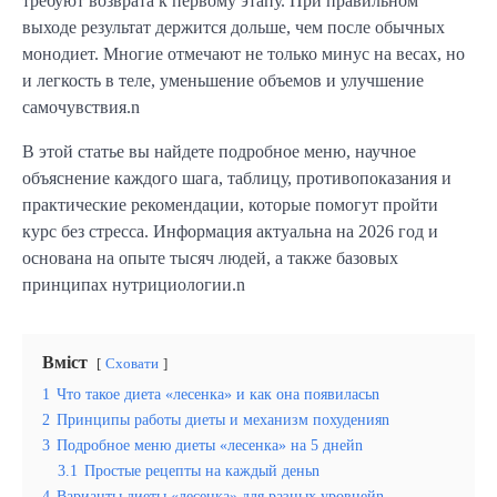
требуют возврата к первому этапу. При правильном
выходе результат держится дольше, чем после обычных
монодиет. Многие отмечают не только минус на весах, но
и легкость в теле, уменьшение объемов и улучшение
самочувствия.n
В этой статье вы найдете подробное меню, научное
объяснение каждого шага, таблицу, противопоказания и
практические рекомендации, которые помогут пройти
курс без стресса. Информация актуальна на 2026 год и
основана на опыте тысяч людей, а также базовых
принципах нутрициологии.n
Вміст
Сховати
1
Что такое диета «лесенка» и как она появиласьn
2
Принципы работы диеты и механизм похуденияn
3
Подробное меню диеты «лесенка» на 5 днейn
3.1
Простые рецепты на каждый деньn
4
Варианты диеты «лесенка» для разных уровнейn