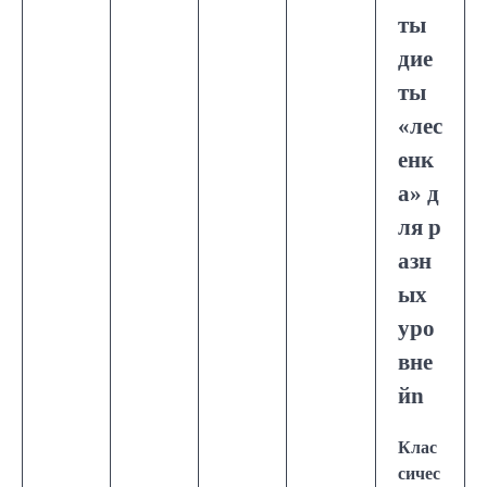
ты
дие
ты
«лес
енк
а» д
ля р
азн
ых
уро
вне
йn
Клас
сичес