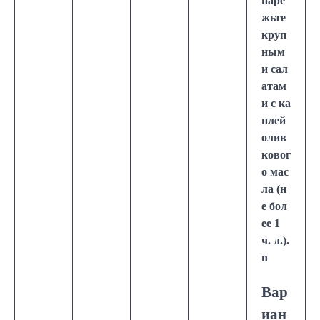
наре
жьте
круп
ным
и сал
атам
и с ка
плей
олив
ковог
о мас
ла (н
е бол
ее 1
ч. л.).
n
Вар
иан