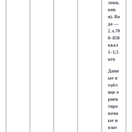
локи,
кив
и). Во
да —
2 л.70
0–850
ккал
1–1,5
кгn
Данн
ые в
табл
ице о
риен
тиро
вочн
ые и
взят