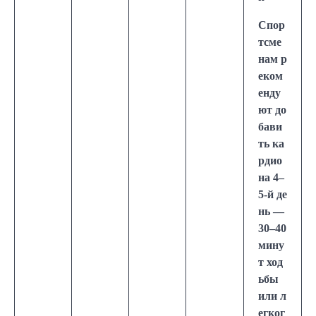
Спор
тсме
нам р
еком
енду
ют до
бави
ть ка
рдио
на 4–
5-й де
нь —
30–40
мину
т ход
ьбы
или л
егког