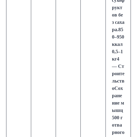
сухоф
рукт
ов бе
з саха
ра.85
0–950
ккал
0,5–1
кг4
— Ст
роите
льств
оСох
ране
ние м
ышц
500 г
отва
рного