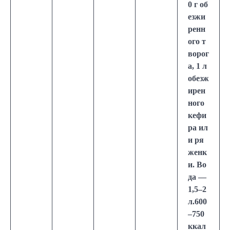
0 г об
езжи
ренн
ого т
ворог
а, 1 л
обезж
ирен
ного
кефи
ра ил
и ря
женк
и. Во
да —
1,5–2
л.600
–750
ккал