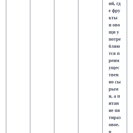
ий, гд
е фру
кты
и ово
щи у
потре
бляю
тся п
реим
ущес
твен
но сы
рым
и, а п
итан
ие пя
тираз
овое.
n