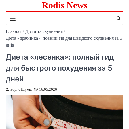
Rodis News
Перейти
к
содержимому
Главная
Дієти та схуднення
Дієта «драбинка»: повний гід для швидкого схуднення за 5
днів
Диета «лесенка»: полный гид
для быстрого похудения за 5
дней
Борис Шумко
16.05.2026