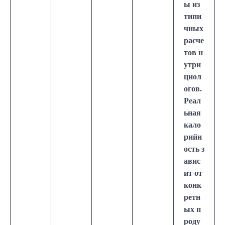
ы из
типи
чных
расче
тов н
утри
циол
огов.
Реал
ьная
кало
рийн
ость з
авис
ит от
конк
ретн
ых п
роду