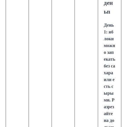
ден
ьn
День
1: яб
локи
можн
о зап
екать
без са
хара
или е
сть с
ыры
ми. Р
азрез
айте
на до