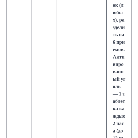
ок (л
юбы
х), ра
здели
ть на
6 при
емов.
Акти
виро
ванн
ый уг
оль
— 1 т
аблет
ка ка
ждые
2 час
а (до