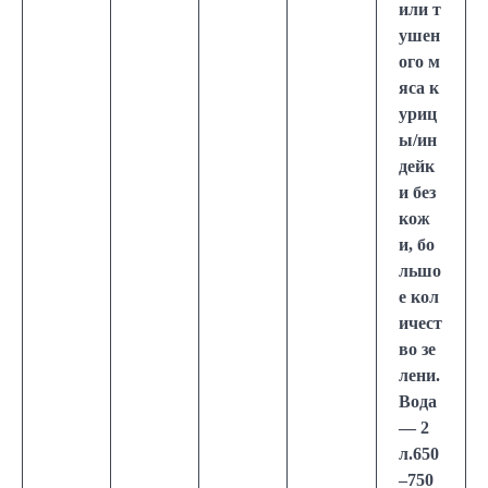
или т
ушен
ого м
яса к
уриц
ы/ин
дейк
и без
кож
и, бо
льшо
е кол
ичест
во зе
лени.
Вода
— 2
л.650
–750