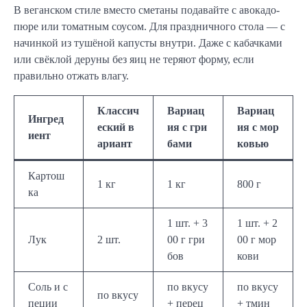
В веганском стиле вместо сметаны подавайте с авокадо-
пюре или томатным соусом. Для праздничного стола — с
начинкой из тушёной капусты внутри. Даже с кабачками
или свёклой деруны без яиц не теряют форму, если
правильно отжать влагу.
Классич
Вариац
Вариац
Ингред
еский в
ия с гри
ия с мор
иент
ариант
бами
ковью
Картош
1 кг
1 кг
800 г
ка
1 шт. + 3
1 шт. + 2
Лук
2 шт.
00 г гри
00 г мор
бов
кови
Соль и с
по вкусу
по вкусу
по вкусу
пеции
+ перец
+ тмин