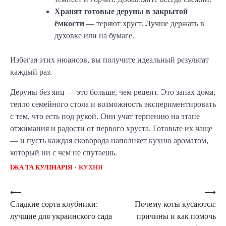
Хранят готовые деруны в закрытой
ёмкости
— теряют хруст. Лучше держать в
духовке или на бумаге.
Избегая этих нюансов, вы получите идеальный результат
каждый раз.
Деруны без яиц — это больше, чем рецепт. Это запах дома,
тепло семейного стола и возможность экспериментировать
с тем, что есть под рукой. Они учат терпению на этапе
отжимания и радости от первого хруста. Готовьте их чаще
— и пусть каждая сковорода наполняет кухню ароматом,
который ни с чем не спутаешь.
ЇЖА ТА КУЛІНАРІЯ
КУХНЯ
Навигация
⟵
⟶
Сладкие сорта клубники:
Почему коты кусаются:
по
лучшие для украинского сада
причины и как помочь
записям