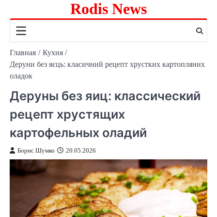
Rodis News
Перейти
к
содержимому
Главная
Кухня
Деруни без яєць: класичний рецепт хрустких картопляних
оладок
Деруны без яиц: классический
рецепт хрустящих
картофельных оладий
Борис Шумко
20.05.2026