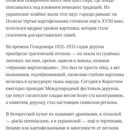
польской поваренной книге Яна Шиттлера, где блюдо
описывалось под влиянием немецких традиций. Но
украинские хозяйки знали этот вкус гораздо раньше: на
Полесье тёртые картофельники готовили ещё в XVIII веке,
используя щедрые урожаи картошки, которая стала
спасением для крестьянских семей.
Во времена Голодомора 1932–1933 годов деруны
приобрели трагический оттенок — их пекли из сушёных
липовых листьев, орехов, щавеля и жмыха, называя
«чёрными мартопляцами». Это был не просто обед, а акт
выживания, подчёркивавший, насколько глубоко картошка
вплелась в культурную ткань народа. Сегодня в Коростене
ежегодно проводят Международный фестиваль дерунов,
где пекут гигантские оладьи весом более ста килограммов,
а памятник дерунцу стал настоящим символом региона.
В белорусской кухне их называют драниками, в польской
— placki ziemniaczane, а в украинской — ещё и тертюхами,
бецами или картофельниками в зависимости от региона.