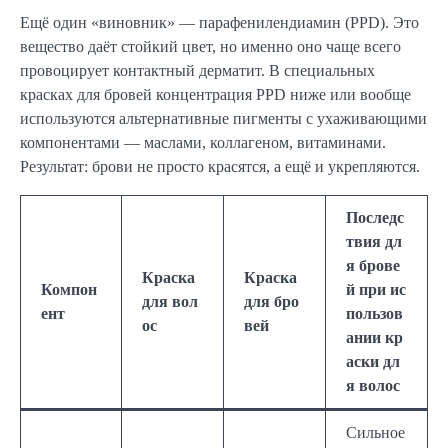
Ещё один «виновник» — парафенилендиамин (PPD). Это
вещество даёт стойкий цвет, но именно оно чаще всего
провоцирует контактный дерматит. В специальных
красках для бровей концентрация PPD ниже или вообще
используются альтернативные пигменты с ухаживающими
компонентами — маслами, коллагеном, витаминами.
Результат: брови не просто красятся, а ещё и укрепляются.
Последс
твия дл
я брове
Краска
Краска
Компон
й при ис
для вол
для бро
ент
пользов
ос
вей
ании кр
аски дл
я волос
Сильное