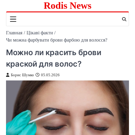
Rodis News
Перейти
к
содержимому
Главная
Цікаві факти
Чи можна фарбувати брови фарбою для волосся?
Можно ли красить брови
краской для волос?
Борис Шумко
05.05.2026