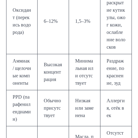
раскрыт
Оксидан
ие кутик
т (перек
улы, ожо
6–12%
1,5–3%
ись водо
г кожи,
рода)
ослабле
ние воло
сков
Аммиак
Минима
Раздраж
Высокая
/ щелочн
льная ил
ение, по
концент
ые комп
и отсутс
краснен
рация
оненты
твует
ие, зуд
PPD (па
Обычно
Низкая
Аллерги
рафенил
присутс
или заме
я, отёк в
ендиами
твует
нена
ек
н)
Отсутст
Масла, п