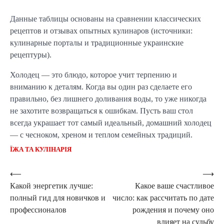
Данные таблицы основаны на сравнении классических
рецептов и отзывах опытных кулинаров (источники:
кулинарные порталы и традиционные украинские
рецептуры).
Холодец — это блюдо, которое учит терпению и
вниманию к деталям. Когда вы один раз сделаете его
правильно, без лишнего доливания воды, то уже никогда
не захотите возвращаться к ошибкам. Пусть ваш стол
всегда украшает тот самый идеальный, домашний холодец
— с чесноком, хреном и теплом семейных традиций.
ЇЖА ТА КУЛІНАРІЯ
Навигация
⟵
⟶
Какой энергетик лучше:
Какое ваше счастливое
по
полный гид для новичков и
число: как рассчитать по дате
записям
профессионалов
рождения и почему оно
влияет на судьбу