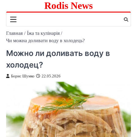
Rodis News
Перейти
к
содержимому
Главная
Їжа та кулінарія
Чи можна доливати воду в холодець?
Можно ли доливать воду в
холодец?
Борис Шумко
22.05.2026