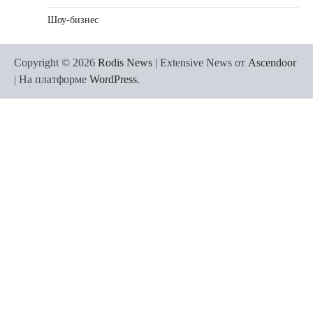
Шоу-бизнес
Copyright © 2026
Rodis News
| Extensive News от
Ascendoor
| На платформе
WordPress
.