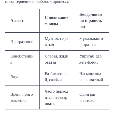
мясо, терпение и любовь к процессу.
Без доливан
С доливание
Аспект
ия (правиль
м воды
но)
Мутная, серо
Зеркальная, п
Прозрачность
ватая
розрачная
Консистенци
Слабая, жидк
Упругая, дер
я
оватая
жит форму
Разбавленны
Насыщенны
Вкус
й, слабый
й, ароматный
Часто приход
Время приго
Один раз —
ится перевар
товления
и готово
ивать