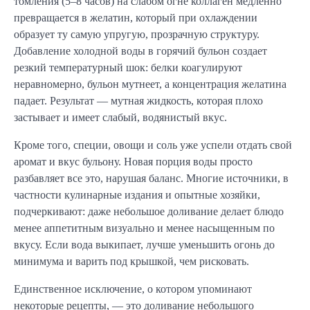
томления (5–8 часов) на слабом огне коллаген медленно
превращается в желатин, который при охлаждении
образует ту самую упругую, прозрачную структуру.
Добавление холодной воды в горячий бульон создает
резкий температурный шок: белки коагулируют
неравномерно, бульон мутнеет, а концентрация желатина
падает. Результат — мутная жидкость, которая плохо
застывает и имеет слабый, водянистый вкус.
Кроме того, специи, овощи и соль уже успели отдать свой
аромат и вкус бульону. Новая порция воды просто
разбавляет все это, нарушая баланс. Многие источники, в
частности кулинарные издания и опытные хозяйки,
подчеркивают: даже небольшое доливание делает блюдо
менее аппетитным визуально и менее насыщенным по
вкусу. Если вода выкипает, лучше уменьшить огонь до
минимума и варить под крышкой, чем рисковать.
Единственное исключение, о котором упоминают
некоторые рецепты, — это доливание небольшого