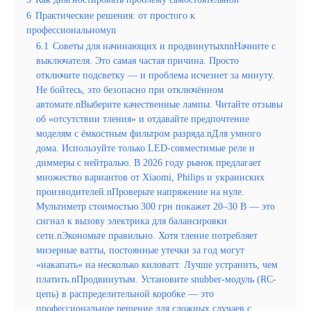
6
Практические решения: от простого к
профессиональномуn
6.1
Советы для начинающих и продвинутыхnnНачните с
выключателя. Это самая частая причина. Просто
отключите подсветку — и проблема исчезнет за минуту.
Не бойтесь, это безопасно при отключённом
автомате.nВыберите качественные лампы. Читайте отзывы
об «отсутствии тления» и отдавайте предпочтение
моделям с ёмкостным фильтром разряда.nДля умного
дома. Используйте только LED-совместимые реле и
диммеры с нейтралью. В 2026 году рынок предлагает
множество вариантов от Xiaomi, Philips и украинских
производителей.nПроверьте напряжение на нуле.
Мультиметр стоимостью 300 грн покажет 20–30 В — это
сигнал к вызову электрика для балансировки
сети.nЭкономьте правильно. Хотя тление потребляет
мизерные ватты, постоянные утечки за год могут
«накапать» на несколько киловатт. Лучше устранить, чем
платить.nПродвинутым. Установите snubber-модуль (RC-
цепь) в распределительной коробке — это
профессиональное решение для сложных случаев с