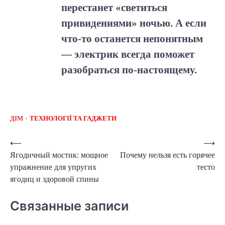
перестанет «светиться
привидениями» ночью. А если
что-то останется непонятным
— электрик всегда поможет
разобраться по-настоящему.
ДІМ
ТЕХНОЛОГІЇ ТА ГАДЖЕТИ
Навигация
⟵
⟶
Ягодичный мостик: мощное
Почему нельзя есть горячее
по
упражнение для упругих
тесто
записям
ягодиц и здоровой спины
Связанные записи