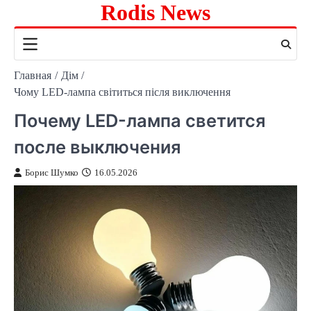
Rodis News
Перейти
к
содержимому
Главная
Дім
Чому LED-лампа світиться після виключення
Почему LED-лампа светится
после выключения
Борис Шумко
16.05.2026