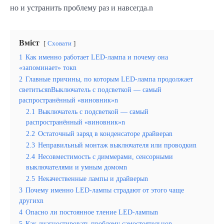
но и устранить проблему раз и навсегда.n
Вміст
Сховати
1
Как именно работает LED-лампа и почему она
«запоминает» токn
2
Главные причины, по которым LED-лампа продолжает
светитьсяnВыключатель с подсветкой — самый
распространённый «виновник»n
2.1
Выключатель с подсветкой — самый
распространённый «виновник»n
2.2
Остаточный заряд в конденсаторе драйвераn
2.3
Неправильный монтаж выключателя или проводкиn
2.4
Несовместимость с диммерами, сенсорными
выключателями и умным домомn
2.5
Некачественные лампы и драйверыn
3
Почему именно LED-лампы страдают от этого чаще
другихn
4
Опасно ли постоянное тление LED-лампыn
5
Как диагностировать проблему самостоятельноn