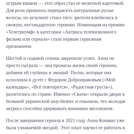
острым языком — этот образ стал ее визитной карточкой.
Для роли пришлось перекрасить натуральные русые
волосы, но результат стоил того: зрители влюбились в
свежую, нестандартную героиню. Номинация на премию
«Телетриумф» в категории «Актриса телевизионного
фильма или сериала» стала первым серьезным
признанием.
Шестой и седьмой сезоны закрепили успех. Анна не
просто сыграла — она прожила жизнь своей героини,
добавив ей глубины и эмоций. Песни, которые она
исполняла в дуэте с Федором Добронравовым («Мой
календарь», «Всё повторится», «Радостная грусть»),
разлетелись по стране. Именно «Сваты» открыли двери в
большой украинский шоу-бизнес и показали, что молодая
актриса способна удерживать внимание миллионов.
После завершения сериала в 2021 году Анна Кошмал уже
была узнаваемой звездой. Этот опыт научил ее работать в