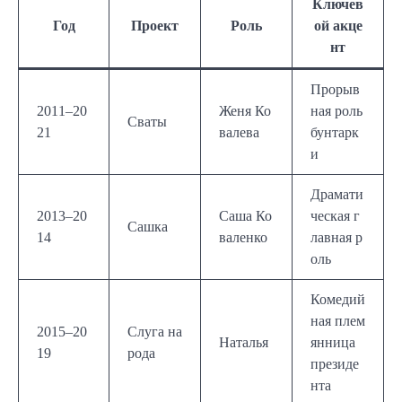
Ключев
Год
Проект
Роль
ой акце
нт
Прорыв
2011–20
Женя Ко
ная роль
Сваты
21
валева
бунтарк
и
Драмати
2013–20
Саша Ко
ческая г
Сашка
14
валенко
лавная р
оль
Комедий
ная плем
2015–20
Слуга на
Наталья
янница
19
рода
президе
нта