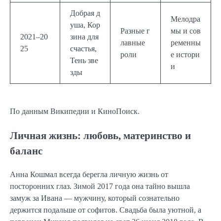
Добрая д
Мелодра
уша, Кор
Разные г
мы и сов
2021–20
зина для
лавные
ременны
25
счастья,
роли
е истори
Тень зве
и
зды
По данным Википедии и КиноПоиск.
Личная жизнь: любовь, материнство и
баланс
Анна Кошмал всегда берегла личную жизнь от
посторонних глаз. Зимой 2017 года она тайно вышла
замуж за Ивана — мужчину, который сознательно
держится подальше от софитов. Свадьба была уютной, а