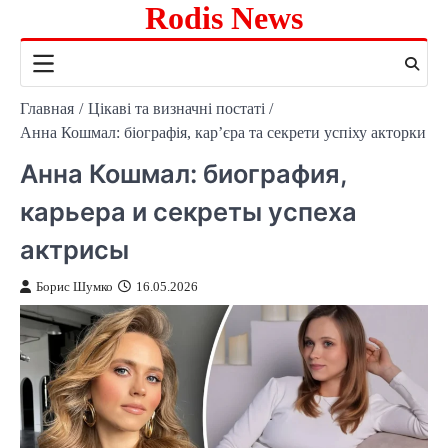
Rodis News
Перейти
к
содержимому
Главная
Цікаві та визначні постаті
Анна Кошмал: біографія, кар’єра та секрети успіху акторки
Анна Кошмал: биография,
карьера и секреты успеха
актрисы
Борис Шумко
16.05.2026