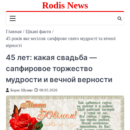
Rodis News
Перейти
к
содержимому
Главная
Цікаві факти
45 років яке весілля: сапфірове свято мудрості та вічної
вірності
45 лет: какая свадьба —
сапфировое торжество
мудрости и вечной верности
Борис Шумко
08.05.2026