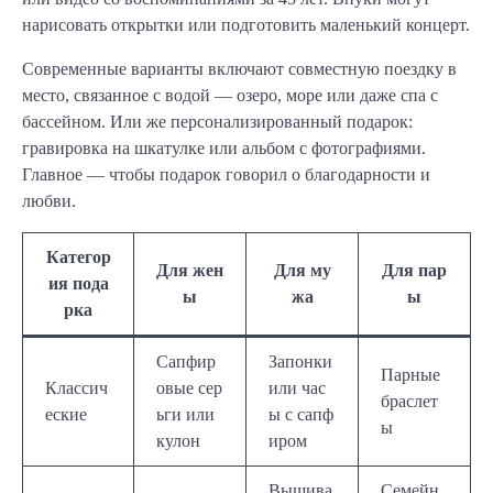
нарисовать открытки или подготовить маленький концерт.
Современные варианты включают совместную поездку в
место, связанное с водой — озеро, море или даже спа с
бассейном. Или же персонализированный подарок:
гравировка на шкатулке или альбом с фотографиями.
Главное — чтобы подарок говорил о благодарности и
любви.
Категор
Для жен
Для му
Для пар
ия пода
ы
жа
ы
рка
Сапфир
Запонки
Парные
Классич
овые сер
или час
браслет
еские
ьги или
ы с сапф
ы
кулон
иром
Вышива
Семейн