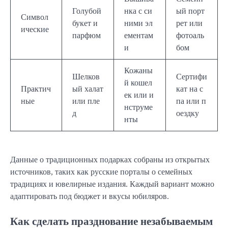
Голубой
нка с си
ый порт
Символ
букет и
ними эл
рет или
ические
парфюм
ементам
фотоаль
и
бом
Кожаны
Шелков
Сертифи
й кошел
Практич
ый халат
кат на с
ек или и
ные
или пле
па или п
нструме
д
оездку
нты
Данные о традиционных подарках собраны из открытых
источников, таких как русские порталы о семейных
традициях и ювелирные издания. Каждый вариант можно
адаптировать под бюджет и вкусы юбиляров.
Как сделать празднование незабываемым