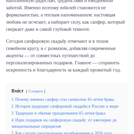
наполненную радостью, трудностями и ежедневной
заботой. Именно поэтому юбилей становится не
формальностью, а теплым напоминанием: настоящая
любовь не исчезает, а набирает силу, как сапфир, который
сверкает даже в самой глубокой темноте.
Сегодня сапфировую свадьбу отмечают и в тихом
семейном кругу, и с размахом, добавляя современные
акценты — от совместных путешествий до
персонализированных подарков. Главное — сохранить
искренность и благодарность за каждый прожитый год.
Вміст
Сховати
1
Почему именно сапфир стал символом 45-летия брака
2
История традиции сапфировой свадьбы в России и мире
3
Традиции и обычаи празднования 45-летия брака
4
Идеи подарков на сапфировую свадьбу: от ювелирки до
эмоциональных сюрпризов
5
Как сделать празднование незабываемым в 2026 году