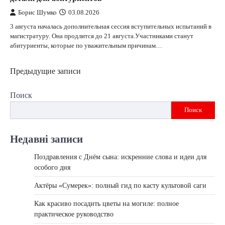
Борис Шумко
03.08.2026
3 августа началась дополнительная сессия вступительных испытаний в
магистратуру. Она продлится до 21 августа.Участниками станут
абитуриенты, которые по уважительным причинам…
Навигация
Предыдущие записи
по
Поиск
записям
Поиск
Недавні записи
Поздравления с Днём сына: искренние слова и идеи для
особого дня
Актёры «Сумерек»: полный гид по касту культовой саги
Как красиво посадить цветы на могиле: полное
практическое руководство