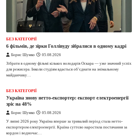
БЕЗ КАТЕГОРІЇ
6 фільмів, де зірки Голлівуду зібралися в одному кадрі
Борис Шумко
05.08.2026
Зібрати в одному фільмі кількох володарів Оскара — уже значний успіх
для режисера. Інколи студіям вдається об’єднати на знімальному
майданчику…
БЕЗ КАТЕГОРІЇ
Україна знову нетто-експортер: експорт електроенергії
зріс на 48%
Борис Шумко
05.08.2026
У липні 2026 року Україна вперше за тривалий період стала нетто-
експортером електроенергії. Країна суттєво наростила постачання за
кордон і водночас…