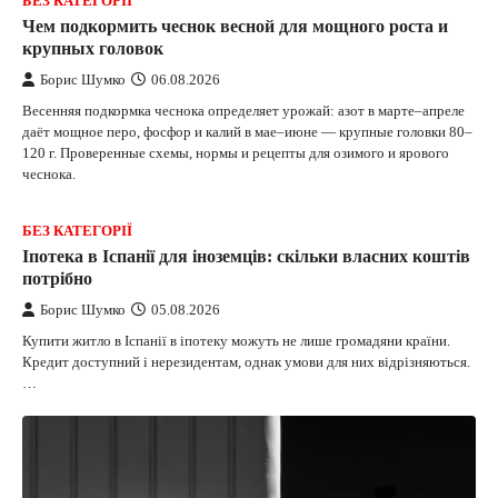
БЕЗ КАТЕГОРІЇ
Чем подкормить чеснок весной для мощного роста и
крупных головок
Борис Шумко
06.08.2026
Весенняя подкормка чеснока определяет урожай: азот в марте–апреле
даёт мощное перо, фосфор и калий в мае–июне — крупные головки 80–
120 г. Проверенные схемы, нормы и рецепты для озимого и ярового
чеснока.
БЕЗ КАТЕГОРІЇ
Іпотека в Іспанії для іноземців: скільки власних коштів
потрібно
Борис Шумко
05.08.2026
Купити житло в Іспанії в іпотеку можуть не лише громадяни країни.
Кредит доступний і нерезидентам, однак умови для них відрізняються.
…