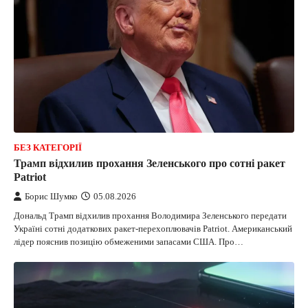
БЕЗ КАТЕГОРІЇ
Трамп відхилив прохання Зеленського про сотні ракет
Patriot
Борис Шумко
05.08.2026
Дональд Трамп відхилив прохання Володимира Зеленського передати
Україні сотні додаткових ракет-перехоплювачів Patriot. Американський
лідер пояснив позицію обмеженими запасами США. Про…