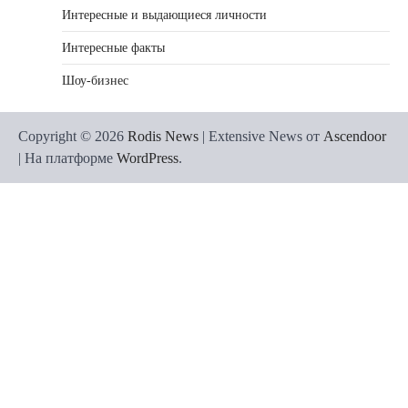
Интересные и выдающиеся личности
Интересные факты
Шоу-бизнес
Copyright © 2026
Rodis News
| Extensive News от
Ascendoor
| На платформе
WordPress
.