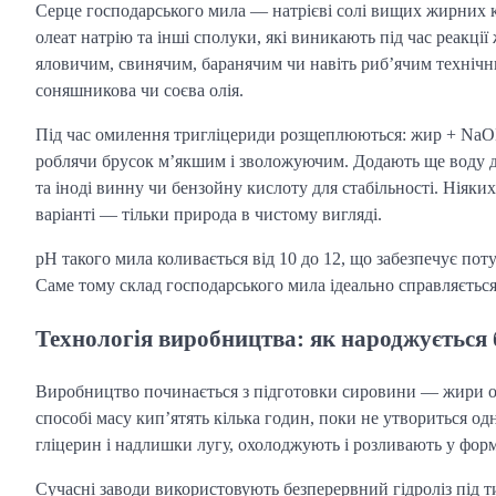
Серце господарського мила — натрієві солі вищих жирних к
олеат натрію та інші сполуки, які виникають під час реакц
яловичим, свинячим, баранячим чи навіть риб’ячим технічн
соняшникова чи соєва олія.
Під час омилення тригліцериди розщеплюються: жир + NaOH
роблячи брусок м’якшим і зволожуючим. Додають ще воду дл
та іноді винну чи бензойну кислоту для стабільності. Ніяк
варіанті — тільки природа в чистому вигляді.
pH такого мила коливається від 10 до 12, що забезпечує по
Саме тому склад господарського мила ідеально справляється
Технологія виробництва: як народжується 
Виробництво починається з підготовки сировини — жири о
способі масу кип’ятять кілька годин, поки не утвориться о
гліцерин і надлишки лугу, охолоджують і розливають у фор
Сучасні заводи використовують безперервний гідроліз під т