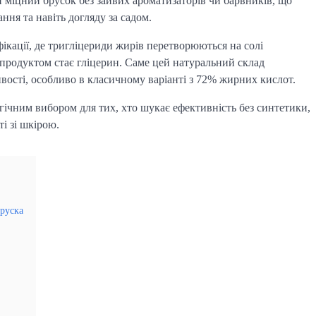
міцний брусок без зайвих ароматизаторів чи барвників, що
ня та навіть догляду за садом.
ікації, де тригліцериди жирів перетворюються на солі
м продуктом стає гліцерин. Саме цей натуральний склад
ивості, особливо в класичному варіанті з 72% жирних кислот.
огічним вибором для тих, хто шукає ефективність без синтетики,
і зі шкірою.
бруска