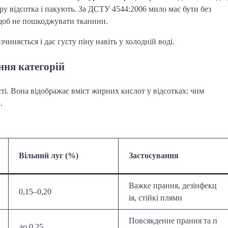
ру відсотка і пакують. За ДСТУ 4544:2006 мило має бути без
 щоб не пошкоджувати тканини.
иняється і дає густу піну навіть у холодній воді.
ння категорій
ті. Вона відображає вміст жирних кислот у відсотках: чим
.
Вільний луг (%)
Застосування
Важке прання, дезінфекц
0,15–0,20
ія, стійкі плями
Повсякденне прання та п
до 0,25