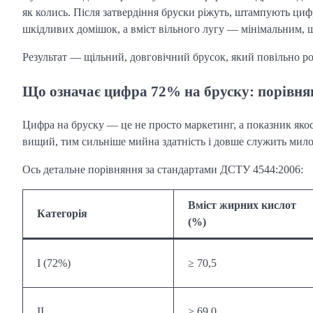
як колись. Після затвердіння бруски ріжуть, штампують циф
шкідливих домішок, а вміст вільного лугу — мінімальним,
Результат — щільний, довговічний брусок, який повільно розч
Що означає цифра 72% на бруску: порівня
Цифра на бруску — це не просто маркетинг, а показник якос
вищий, тим сильніше мийна здатність і довше служить мило
Ось детальне порівняння за стандартами ДСТУ 4544:2006:
Вміст жирних кислот
Категорія
(%)
I (72%)
≥ 70,5
II
≥ 69,0