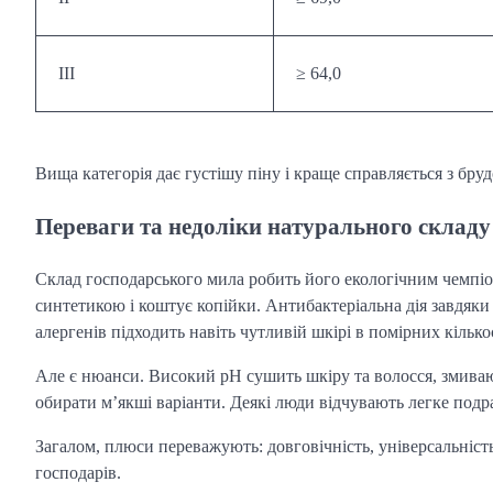
III
≥ 64,0
Вища категорія дає густішу піну і краще справляється з бру
Переваги та недоліки натурального складу
Склад господарського мила робить його екологічним чемпіо
синтетикою і коштує копійки. Антибактеріальна дія завдяки 
алергенів підходить навіть чутливій шкірі в помірних кілько
Але є нюанси. Високий pH сушить шкіру та волосся, змива
обирати м’якші варіанти. Деякі люди відчувають легке подр
Загалом, плюси переважують: довговічність, універсальніст
господарів.