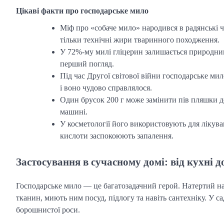
Цікаві факти про господарське мило
Міф про «собаче мило» народився в радянські ч
тільки технічні жири тваринного походження.
У 72%-му милі гліцерин залишається природним
перший погляд.
Під час Другої світової війни господарське мил
і воно чудово справлялося.
Один брусок 200 г може замінити пів пляшки до
машині.
У косметології його використовують для лікува
кислоти заспокоюють запалення.
Застосування в сучасному домі: від кухні д
Господарське мило — це багатозадачний герой. Натертий на
тканин, миють ним посуд, підлогу та навіть сантехніку. У са
борошнистої роси.