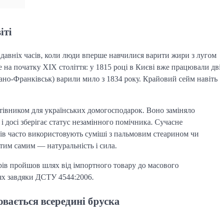
іті
 давніх часів, коли люди вперше навчилися варити жири з лугом
е на початку XIX століття: у 1815 році в Києві вже працювали дв
вано-Франківськ) варили мило з 1834 року. Крайовий сейм навіть
тівником для українських домогосподарок. Воно заміняло
 і досі зберігає статус незамінного помічника. Сучасне
ів часто використовують суміші з пальмовим стеарином чи
тим самим — натуральність і сила.
ів пройшов шлях від імпортного товару до масового
цях завдяки ДСТУ 4544:2006.
овається всередині бруска