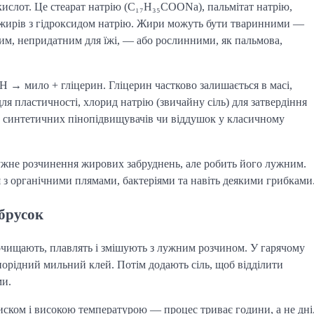
ислот. Це стеарат натрію (C₁₇H₃₅COONa), пальмітат натрію,
ії жирів з гідроксидом натрію. Жири можуть бути тваринними —
им, непридатним для їжі, — або рослинними, як пальмова,
 → мило + гліцерин. Гліцерин частково залишається в масі,
я пластичності, хлорид натрію (звичайну сіль) для затвердіння
их синтетичних пінопідвищувачів чи віддушок у класичному
тужне розчинення жирових забруднень, але робить його лужним.
 з органічними плямами, бактеріями та навіть деякими грибками
брусок
чищають, плавлять і змішують з лужним розчином. У гарячому
днорідний мильний клей. Потім додають сіль, щоб відділити
ми.
иском і високою температурою — процес триває години, а не дні