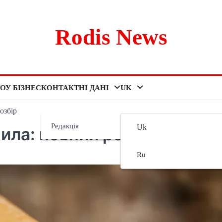
Rodis News
ОУ БІЗНЕС
КОНТАКТНІ ДАНІ
UK
озбір
Редакція
Uk
ила: повний розбір
Ru