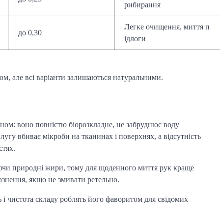
рибирання
Легке очищення, миття п
до 0,30
ідлоги
дом, але всі варіанти залишаються натуральними.
ном: воно повністю біорозкладне, не забруднює воду
лугу вбиває мікроби на тканинах і поверхнях, а відсутність
стях.
ючи природні жири, тому для щоденного миття рук краще
азнення, якщо не змивати ретельно.
ь і чистота складу роблять його фаворитом для свідомих