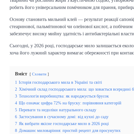
тваринні чи рослинні жири з каустичною содою, утворюючи 
робить його універсальним помічником для прання, прибиран
Основу становить мильний клей — результат реакції сапоніф
стеаринової, пальмітинової чи олеїнової кислот, а побічни
забезпечує високу мийну здатність і антибактеріальні власт
Сьогодні, у 2026 році, господарське мило залишається екол
хоча його лужний характер вимагає обережності при контакт
Вміст
Сховати
1
Історія господарського мила в Україні та світі
2
Хімічний склад господарського мила: що ховається всередині 
3
Технологія виробництва: як народжується брусок
4
Що означає цифра 72% на бруску: порівняння категорій
5
Переваги та недоліки натурального складу
6
Застосування в сучасному домі: від кухні до саду
7
Як вибрати якісне господарське мило в 2026 році
8
Домашнє миловаріння: простий рецепт для просунутих