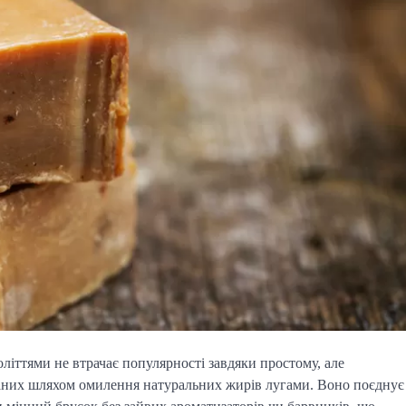
літтями не втрачає популярності завдяки простому, але
аних шляхом омилення натуральних жирів лугами. Воно поєднує