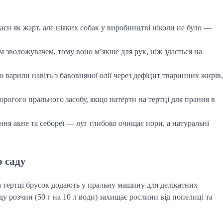
аси як жарт, але ніяких собак у виробництві ніколи не було —
 зволожувачем, тому воно м’якше для рук, ніж здається на
о варили навіть з бавовняної олії через дефіцит тваринних жирів,
рогого прального засобу, якщо натерти на тертці для прання в
ння акне та себореї — луг глибоко очищає пори, а натуральні
о саду
 тертці брусок додають у пральну машину для делікатних
ду розчин (50 г на 10 л води) захищає рослини від попелиці та