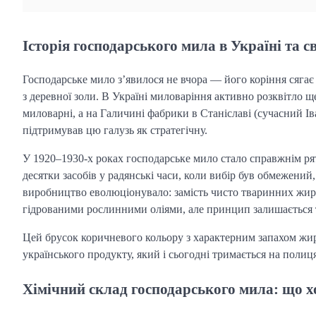
Історія господарського мила в Україні та св
Господарське мило з’явилося не вчора — його коріння сягає
з деревної золи. В Україні миловаріння активно розквітло щ
миловарні, а на Галичині фабрики в Станіславі (сучасний І
підтримував цю галузь як стратегічну.
У 1920–1930-х роках господарське мило стало справжнім ря
десятки засобів у радянські часи, коли вибір був обмежений,
виробництво еволюціонувало: замість чисто тваринних жир
гідрованими рослинними оліями, але принцип залишається 
Цей брусок коричневого кольору з характерним запахом жир
українського продукту, який і сьогодні тримається на поли
Хімічний склад господарського мила: що х