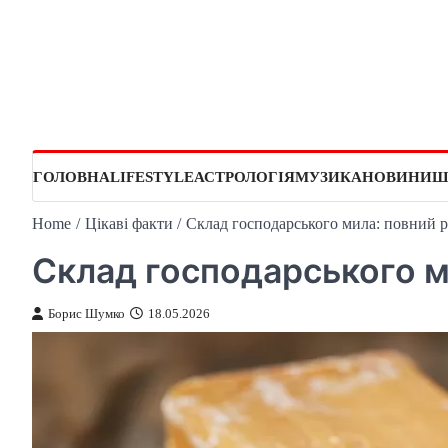
Skip
to
content
ГОЛОВНА
LIFESTYLE
АСТРОЛОГІЯ
МУЗИКА
НОВИНИ
Ш
Home
Цікаві факти
Склад господарського мила: повний р
Склад господарського м
Борис Шумко
18.05.2026