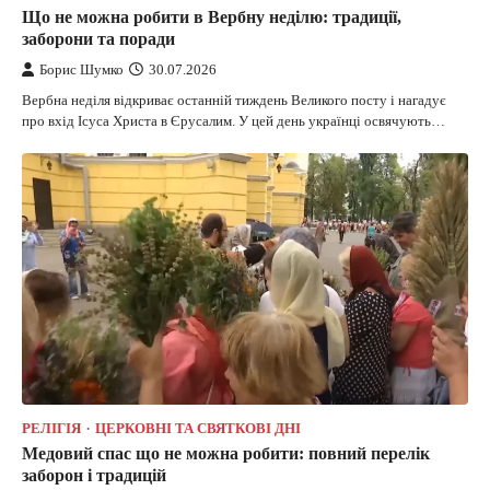
Що не можна робити в Вербну неділю: традиції,
заборони та поради
Борис Шумко
30.07.2026
Вербна неділя відкриває останній тиждень Великого посту і нагадує
про вхід Ісуса Христа в Єрусалим. У цей день українці освячують…
РЕЛІГІЯ
ЦЕРКОВНІ ТА СВЯТКОВІ ДНІ
Медовий спас що не можна робити: повний перелік
заборон і традицій