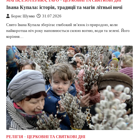
МАГІЯ, ЕЗОТЕРИКА, ТАРО
ЦЕРКОВНІ ТА СВЯТКОВІ ДНІ
Івана Купала: історія, традиції та магія літньої ночі
Борис Шумко
31.07.2026
Свято Івана Купала зберігає глибокий зв’язок із природою, коли
найкоротша ніч року наповнюється силою вогню, води та зелені. Його
коріння…
РЕЛІГІЯ
ЦЕРКОВНІ ТА СВЯТКОВІ ДНІ