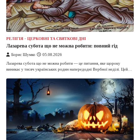
РЕЛІГІЯ
ЦЕРКОВНІ ТА СВЯТКОВІ ДНІ
Лазарева субота що не можна робити: повний гід
Борис Шумко
05.08.2026
Лазарева субота що не можна робити — це питання, яке щороку
виникає у тисяч українських родин напередодні Вербної неділі. Цей…