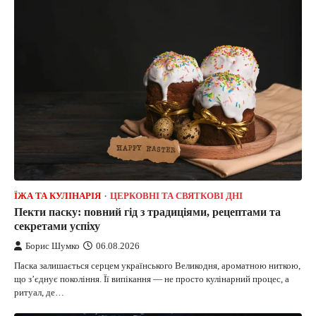
ЇЖА ТА КУЛІНАРІЯ
ЦЕРКОВНІ ТА СВЯТКОВІ ДНІ
Пекти паску: повний гід з традиціями, рецептами та
секретами успіху
Борис Шумко
06.08.2026
Паска залишається серцем українського Великодня, ароматною ниткою,
що з’єднує покоління. Її випікання — не просто кулінарний процес, а
ритуал, де…