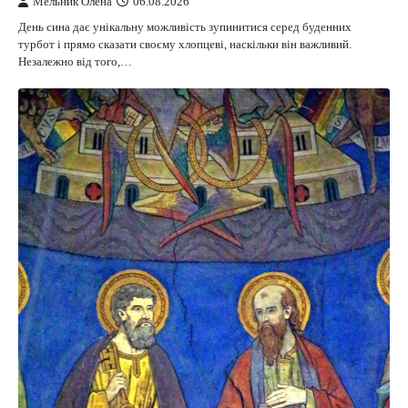
Мельник Олена
06.08.2026
День сина дає унікальну можливість зупинитися серед буденних
турбот і прямо сказати своєму хлопцеві, наскільки він важливий.
Незалежно від того,…