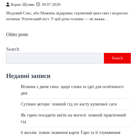
Борис Шумко
30.07.2026
Медовий Спас, або Маковія, відкриває серпневий цикл свят і водночас
починає Успенський піст. У цей день головне — не важка…
Posts
Older posts
navigation
Search
Search
Недавні записи
Вітання з днем сина: щирі слова та ідеї для особливого
дня
Сутінки актори: повний гід по касту культової саги
Як гарно посадити квіти на могилі: повний практичний
гід
6 жезлів: повне значення карти Таро та її тлумачення