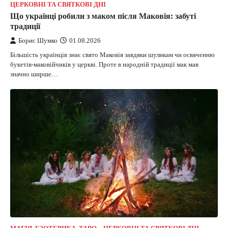
ЦЕРКОВНІ ТА СВЯТКОВІ ДНІ
Що українці робили з маком після Маковія: забуті
традиції
Борис Шумко
01.08.2026
Більшість українців знає свято Маковія завдяки шуликам чи освяченню
букетів-маковійчиків у церкві. Проте в народній традиції мак мав
значно ширше…