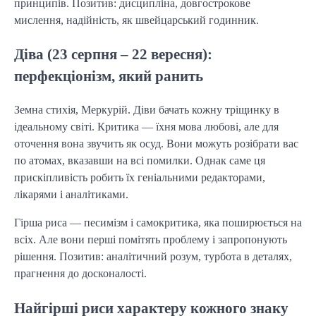
принципів. Позитив: дисципліна, довгострокове
мислення, надійність, як швейцарський годинник.
Діва (23 серпня – 22 вересня):
перфекціонізм, який ранить
Земна стихія, Меркурій. Діви бачать кожну тріщинку в
ідеальному світі. Критика — їхня мова любові, але для
оточення вона звучить як осуд. Вони можуть розібрати вас
по атомах, вказавши на всі помилки. Однак саме ця
прискіпливість робить їх геніальними редакторами,
лікарями і аналітиками.
Гірша риса — песимізм і самокритика, яка поширюється на
всіх. Але вони перші помітять проблему і запропонують
рішення. Позитив: аналітичний розум, турбота в деталях,
прагнення до досконалості.
Найгірші риси характеру кожного знаку