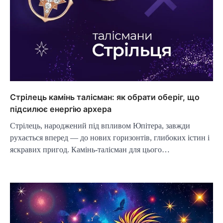
Стрілець камінь талісман: як обрати оберіг, що
підсилює енергію архера
Стрілець, народжений під впливом Юпітера, завжди
рухається вперед — до нових горизонтів, глибоких істин і
яскравих пригод. Камінь-талісман для цього…