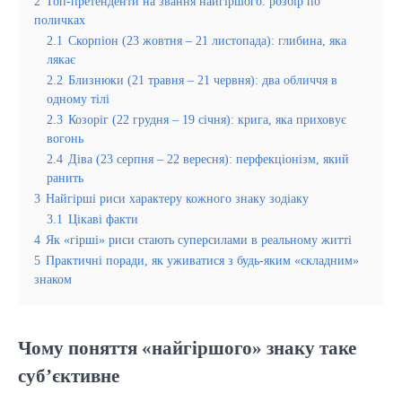
2
Топ-претенденти на звання найгіршого: розбір по
поличках
2.1
Скорпіон (23 жовтня – 21 листопада): глибина, яка
лякає
2.2
Близнюки (21 травня – 21 червня): два обличчя в
одному тілі
2.3
Козоріг (22 грудня – 19 січня): крига, яка приховує
вогонь
2.4
Діва (23 серпня – 22 вересня): перфекціонізм, який
ранить
3
Найгірші риси характеру кожного знаку зодіаку
3.1
Цікаві факти
4
Як «гірші» риси стають суперсилами в реальному житті
5
Практичні поради, як уживатися з будь-яким «складним»
знаком
Чому поняття «найгіршого» знаку таке
суб’єктивне