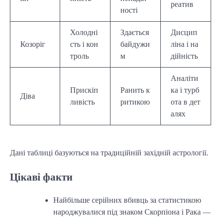
реатив
ності
Холодні
Здається
Дисцип
Козоріг
сть і кон
байдужи
ліна і на
троль
м
дійність
Аналіти
Прискіп
Ранить к
ка і турб
Діва
ливість
ритикою
ота в дет
алях
Дані таблиці базуються на традиційній західній астрології.
Цікаві факти
Найбільше серійних вбивць за статистикою
народжувалися під знаком Скорпіона і Рака —