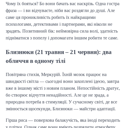
Чому їх бояться? Бо вони бачать вас наскрізь. Одна гостра
фраза — і ви відчуваєте, ніби вас роздягли до душі. Але
саме ця проникливість робить їх найкращими
психологами, детективами і партнерами, які ніколи не
зрадять. Позитивний бік: неймовірна сила волі, здатність
підніматися з попелу і допомагати іншим робити те саме.
Близнюки (21 травня – 21 червня): два
обличчя в одному тілі
Повітряна стихія, Меркурій. Їхній мозок працює на
швидкості світла — сьогодні вони захоплені ідеєю, завтра
вже в іншому місті з новим планом. Непостійність дратує,
бо створює відчуття ненадійності. Але це не зрада, а
природна потреба в стимуляції. У сучасному світі, де все
змінюється щосекунди, Близнюки — майстри адаптації.
Гірша риса — поверхова балакучість, яка іноді переходить
у плітки. Однак саме вони вміють розрядити атмосферу