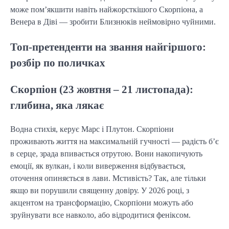
може пом’якшити навіть найжорсткішого Скорпіона, а
Венера в Діві — зробити Близнюків неймовірно чуйними.
Топ-претенденти на звання найгіршого:
розбір по поличках
Скорпіон (23 жовтня – 21 листопада):
глибина, яка лякає
Водна стихія, керує Марс і Плутон. Скорпіони
проживають життя на максимальній гучності — радість б’є
в серце, зрада впивається отрутою. Вони накопичують
емоції, як вулкан, і коли виверження відбувається,
оточення опиняється в лави. Мстивість? Так, але тільки
якщо ви порушили священну довіру. У 2026 році, з
акцентом на трансформацію, Скорпіони можуть або
зруйнувати все навколо, або відродитися феніксом.