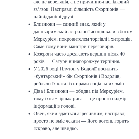
але це кореляція, а не причинно-наслідковий
зв’язок. Насправді більшість Скорпіонів —
найвідданіші друзі.
Близнюки — єдиний знак, який у
давньоримській астрології асоціювали з богом
Меркурієм, покровителем торгівлі і хитрощів.
Саме тому вони майстри переговорів.
Козероги часто досягають вершин після 40
років — Сатурн винагороджує терпіння.
У 2026 році Плутон у Водолії посилить
«бунтарський» бік Скорпіонів і Водоліїв,
роблячи їх каталізаторами соціальних змін.
Діва і Близнюки — обидва під Меркурієм,
тому їхня «гірша» риса — це просто надмір
інформації в голові.
Овен, який здається агресивним, насправді
просто не вміє чекати — його вогонь горить
яскраво, але швидко.