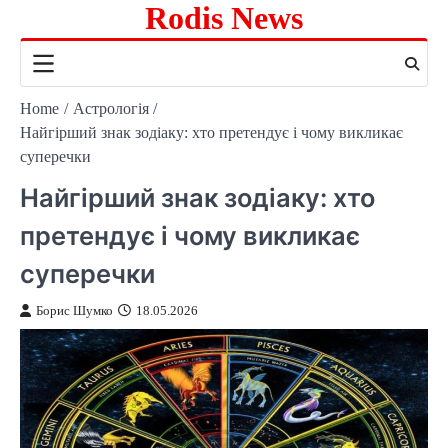
Rodis News
Skip
to
content
Home
Астрологія
Найгірший знак зодіаку: хто претендує і чому викликає
суперечки
Найгірший знак зодіаку: хто
претендує і чому викликає
суперечки
Борис Шумко
18.05.2026