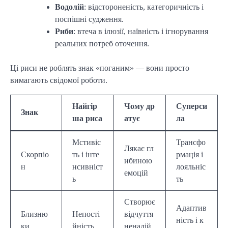
Водолій
: відстороненість, категоричність і
поспішні судження.
Риби
: втеча в ілюзії, наївність і ігнорування
реальних потреб оточення.
Ці риси не роблять знак «поганим» — вони просто
вимагають свідомої роботи.
Найгір
Чому др
Суперси
Знак
ша риса
атує
ла
Мстивіс
Трансфо
Лякає гл
Скорпіо
ть і інте
рмація і
ибиною
н
нсивніст
лояльніс
емоцій
ь
ть
Створює
Адаптив
Близню
Непості
відчуття
ність і к
ки
йність
ненадій