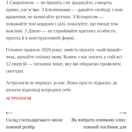
З Скорпіоном — не брешіть і не зраджуйте, говоріть
прямо, але м’яко. З Близнюками — давайте свободу і нові
враження, не вимагайте рутини. З Козорогом —
поважайте їхні кордони і цілі, показуйте, що емоції теж
важливі. З Дівою — не сприймайте критику особисто,
просіть її в конструктивній формі.
Головне правило 2026 року: замість шукати «найгірший»
знак, шукайте спільну мову. Кожен з нас носить у собі всі
12 енергій — питання лише, яку ми обираємо проявляти
сьогодні.
Астрологія не вирішує за нас. Вона просто підказує, де
шукати відповіді всередині себе.
АСТРОЛОГІЯ
Post
⟵
⟶
Склад господарського мила:
Як вибрати оливкову олію:
navigation
повний розбір
повний посібник для