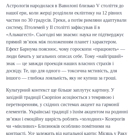
Астрологія народилася в Вавилоні близько V століття до
нашої ери, коли жерці розділили екліптику на 12 рівних
частин по 30 градусів. Греки, а потім римляни адаптували
систему, Птолемей у II столітті зафіксував її в
«Альмагесті». Сьогодні ми знаємо: наука не підтверджує
прямий зв’язок між положенням планет і характером.
Ефект Барнума пояснює, чому гороскопи «працюють» —
люди бачать у загальних описах себе. Тому «найгірший»
знак — це завжди проекція наших власних страхів і
досвіду. Те, що для одного — токсична мстивість, для
іншого — глибока лояльність, яку не купиш за гроші.
Культурний контекст ще більше заплутує картину. У
західній традиції Скорпіон асоціюється з темрявою і
перетворенням, у східних системах акцент на гармонії
елементів. Українські традиції з їхнім акцентом на родинні
зв’язки і емоційну щирість роблять «холодних» Козерогів
чи «мінливих» Близнюків особливо помітними на
контрасті. Усе залежить від натальної карти: Місяць у Раку