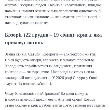
жартом і з’єднати людей. Позитив: креативність, швидке
навчання, вміння бачити кілька перспектив одночасно. У
стосунках з ними головне — не вимагати стабільності, а
насолоджуватися політом.
Козоріг (22 грудня – 19 січня): крига, яка
приховує вогонь
Земна стихія, Сатурн. Козероги — архітектори життя.
Вони будують імперії, але часто забувають про тепло.
Холодність сприймається як байдужість, прагнення
контролю — як тиранство. Насправді це страх невдачі,
закладений ще в дитинстві. У 2026 році Сатурн у Овні
змусить їх вчитися м’якості.
Чому їх називають найгіршими? Бо вони можуть
ігнорувати емоції заради мети. Але той самий Козоріг
стане скелею в кризу, забезпечить сім’ю і ніколи не зрадить