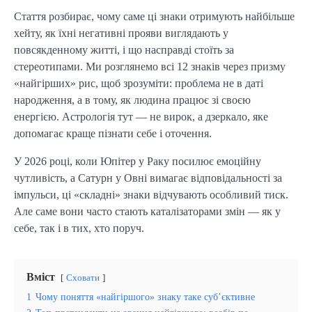
Стаття розбирає, чому саме ці знаки отримують найбільше
хейту, як їхні негативні прояви виглядають у
повсякденному житті, і що насправді стоїть за
стереотипами. Ми розглянемо всі 12 знаків через призму
«найгірших» рис, щоб зрозуміти: проблема не в даті
народження, а в тому, як людина працює зі своєю
енергією. Астрологія тут — не вирок, а дзеркало, яке
допомагає краще пізнати себе і оточення.
У 2026 році, коли Юпітер у Раку посилює емоційну
чутливість, а Сатурн у Овні вимагає відповідальності за
імпульси, ці «складні» знаки відчувають особливий тиск.
Але саме вони часто стають каталізаторами змін — як у
себе, так і в тих, хто поруч.
Вміст
Сховати
1
Чому поняття «найгіршого» знаку таке суб’єктивне