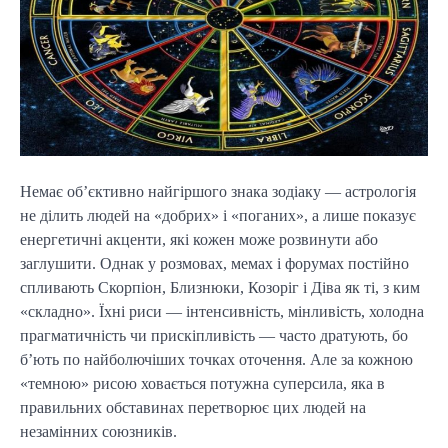
Немає об’єктивно найгіршого знака зодіаку — астрологія
не ділить людей на «добрих» і «поганих», а лише показує
енергетичні акценти, які кожен може розвинути або
заглушити. Однак у розмовах, мемах і форумах постійно
спливають Скорпіон, Близнюки, Козоріг і Діва як ті, з ким
«складно». Їхні риси — інтенсивність, мінливість, холодна
прагматичність чи прискіпливість — часто дратують, бо
б’ють по найболючіших точках оточення. Але за кожною
«темною» рисою ховається потужна суперсила, яка в
правильних обставинах перетворює цих людей на
незамінних союзників.