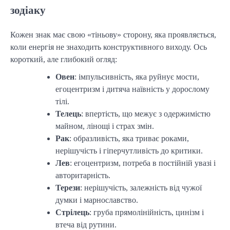
зодіаку
Кожен знак має свою «тіньову» сторону, яка проявляється,
коли енергія не знаходить конструктивного виходу. Ось
короткий, але глибокий огляд:
Овен
: імпульсивність, яка руйнує мости,
егоцентризм і дитяча наївність у дорослому
тілі.
Телець
: впертість, що межує з одержимістю
майном, лінощі і страх змін.
Рак
: образливість, яка триває роками,
нерішучість і гіперчутливість до критики.
Лев
: егоцентризм, потреба в постійній увазі і
авторитарність.
Терези
: нерішучість, залежність від чужої
думки і марнославство.
Стрілець
: груба прямолінійність, цинізм і
втеча від рутини.