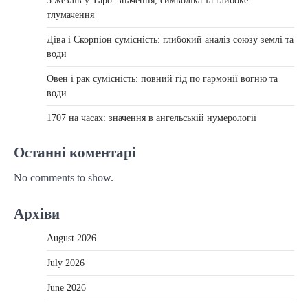
5 жезлів у Таро: значення, символіка та глибоке
тлумачення
Діва і Скорпіон сумісність: глибокий аналіз союзу землі та
води
Овен і рак сумісність: повний гід по гармонії вогню та
води
1707 на часах: значення в ангельській нумерології
Останні коментарі
No comments to show.
Архіви
August 2026
July 2026
June 2026