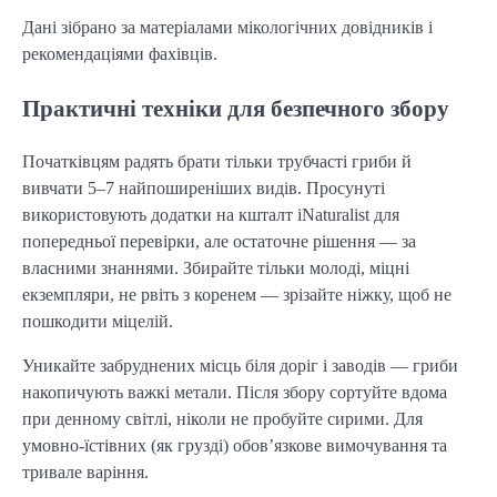
Дані зібрано за матеріалами мікологічних довідників і
рекомендаціями фахівців.
Практичні техніки для безпечного збору
Початківцям радять брати тільки трубчасті гриби й
вивчати 5–7 найпоширеніших видів. Просунуті
використовують додатки на кшталт iNaturalist для
попередньої перевірки, але остаточне рішення — за
власними знаннями. Збирайте тільки молоді, міцні
екземпляри, не рвіть з коренем — зрізайте ніжку, щоб не
пошкодити міцелій.
Уникайте забруднених місць біля доріг і заводів — гриби
накопичують важкі метали. Після збору сортуйте вдома
при денному світлі, ніколи не пробуйте сирими. Для
умовно-їстівних (як грузді) обов’язкове вимочування та
тривале варіння.