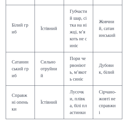
Губчасти
й шар, сі
Жовчни
Білий гр
тка на ні
Їстівний
й, сатан
иб
жці, м’я
инський
коть не с
иніє
Пори че
Сатанин
Сильно
рвоніют
Дубови
ський гр
отруйни
ь, м’якот
к, білий
иб
й
ь синіє
Лусочк
Сірчано-
Справж
и, плівк
жовті не
ні опень
Їстівний
а, білі пл
справжн
ки
астинки
і