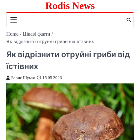
Rodis News
Skip
to
content
Home
Цікаві факти
Як відрізнити отруйні гриби від їстівних
Як відрізнити отруйні гриби від
їстівних
Борис Шумко
15.05.2026