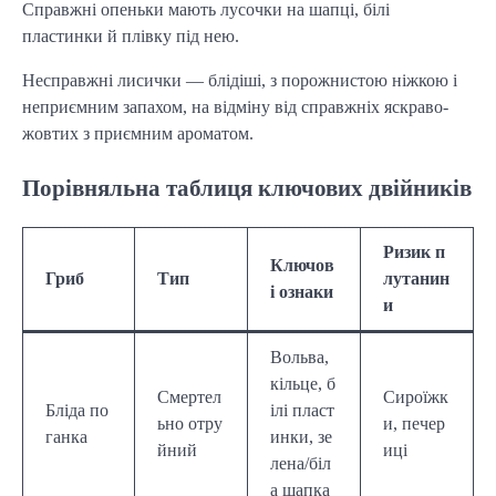
Справжні опеньки мають лусочки на шапці, білі
пластинки й плівку під нею.
Несправжні лисички — блідіші, з порожнистою ніжкою і
неприємним запахом, на відміну від справжніх яскраво-
жовтих з приємним ароматом.
Порівняльна таблиця ключових двійників
Ризик п
Ключов
Гриб
Тип
лутанин
і ознаки
и
Вольва,
кільце, б
Смертел
Сироїжк
Бліда по
ілі пласт
ьно отру
и, печер
ганка
инки, зе
йний
иці
лена/біл
а шапка