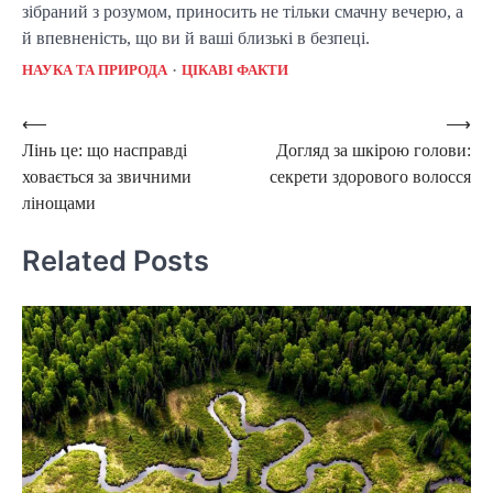
зібраний з розумом, приносить не тільки смачну вечерю, а
й впевненість, що ви й ваші близькі в безпеці.
НАУКА ТА ПРИРОДА
ЦІКАВІ ФАКТИ
Post
⟵
⟶
Лінь це: що насправді
Догляд за шкірою голови:
navigation
ховається за звичними
секрети здорового волосся
лінощами
Related Posts