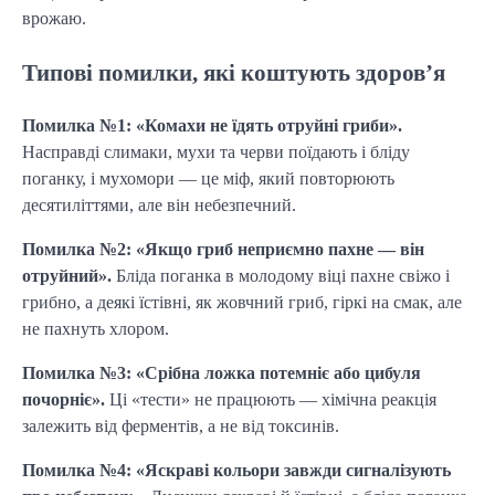
врожаю.
Типові помилки, які коштують здоров’я
Помилка №1: «Комахи не їдять отруйні гриби».
Насправді слимаки, мухи та черви поїдають і бліду
поганку, і мухомори — це міф, який повторюють
десятиліттями, але він небезпечний.
Помилка №2: «Якщо гриб неприємно пахне — він
отруйний».
Бліда поганка в молодому віці пахне свіжо і
грибно, а деякі їстівні, як жовчний гриб, гіркі на смак, але
не пахнуть хлором.
Помилка №3: «Срібна ложка потемніє або цибуля
почорніє».
Ці «тести» не працюють — хімічна реакція
залежить від ферментів, а не від токсинів.
Помилка №4: «Яскраві кольори завжди сигналізують