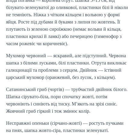
Бліда поганка — королева отрут. Шапка 5–15 см, від
білувато-зеленуватої до оливкової, пластинки білі й ніколи
не темніють. Ніжка з чітким кільцем і вольвою у формі
яйця. Росте під дубами й буками з липня по жовтень. Її
плутають із зеленою сироїжкою (немає вольви й кільця,
пластинки крихкі й ламкі) або печерицею (гименофор з
часом рожевіє чи коричневіє).
Мухомор червоний — яскравий, але підступний. Червона
шапка з білими лусками, білі пластинки. Отрута викликає
галюцинації та проблеми з серцем. Двійник — їстівний
царський мухомор (оранжевий, без лусок, з кільцем).
Сатанинський гриб (чортів) — трубчастий двійник білого.
Шапка сірувато-біла, пори спочатку жовті, потім
червоніють і синіють від тиску. М’якоть на зрізі синіє.
Жовчний гриб гіркий і теж змінює колір.
Несправжні опеньки (сірчано-жовті) — ростуть пучками
на пнях, шапка жовто-сіра, пластинки зеленуваті.