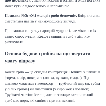
про небезпеку».
Лисички яскраві й їстівні, а бліда поганка
може бути блідо-зеленою й непомітною.
Помилка №5: «Усі молоді гриби безпечні».
Бліда поганка
смертельна навіть у наймолодшому вигляді.
Ці помилки живуть у народній мудрості, але мікологи їх
давно спростували. Краще залишити гриб у лісі, ніж
ризикувати.
Основи будови грибів: на що звертати
увагу відразу
Кожен гриб — це складна конструкція. Почніть з шапки: її
форма, колір, поверхня (липка, луската, гладка). Під
шапкою ховається гименофор — трубчастий шар (як губка
у білих грибів) чи пластинки (у сироїжок і поганок).
Трубчасті частіше їстівні, але не завжди: сатанинський
гриб має пори, які синіють при натисканні.