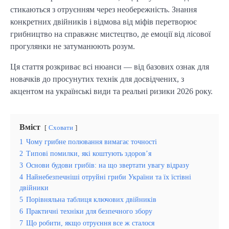
стикаються з отруєнням через необережність. Знання
конкретних двійників і відмова від міфів перетворює
грибництво на справжнє мистецтво, де емоції від лісової
прогулянки не затуманюють розум.
Ця стаття розкриває всі нюанси — від базових ознак для
новачків до просунутих технік для досвідчених, з
акцентом на українські види та реальні ризики 2026 року.
Вміст
Сховати
1
Чому грибне полювання вимагає точності
2
Типові помилки, які коштують здоров’я
3
Основи будови грибів: на що звертати увагу відразу
4
Найнебезпечніші отруйні гриби України та їх їстівні
двійники
5
Порівняльна таблиця ключових двійників
6
Практичні техніки для безпечного збору
7
Що робити, якщо отруєння все ж сталося