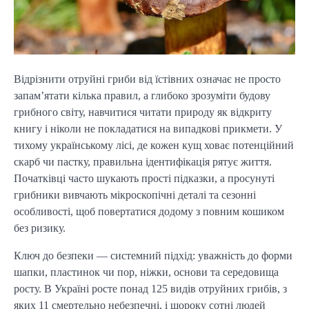
Відрізнити отруйні гриби від їстівних означає не просто
запам’ятати кілька правил, а глибоко зрозуміти будову
грибного світу, навчитися читати природу як відкриту
книгу і ніколи не покладатися на випадкові прикмети. У
тихому українському лісі, де кожен кущ ховає потенційний
скарб чи пастку, правильна ідентифікація рятує життя.
Початківці часто шукають прості підказки, а просунуті
грибники вивчають мікроскопічні деталі та сезонні
особливості, щоб повертатися додому з повним кошиком
без ризику.
Ключ до безпеки — системний підхід: уважність до форми
шапки, пластинок чи пор, ніжки, основи та середовища
росту. В Україні росте понад 125 видів отруйних грибів, з
яких 11 смертельно небезпечні, і щороку сотні людей