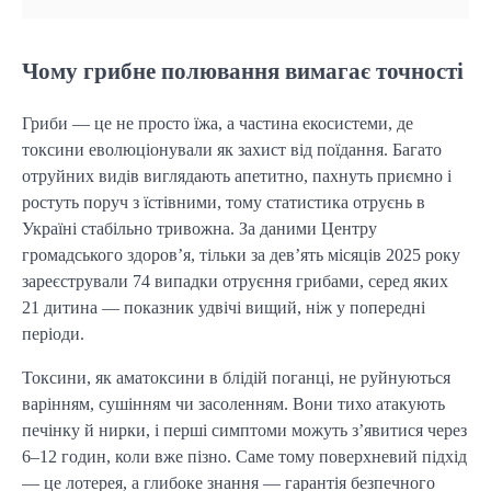
Чому грибне полювання вимагає точності
Гриби — це не просто їжа, а частина екосистеми, де
токсини еволюціонували як захист від поїдання. Багато
отруйних видів виглядають апетитно, пахнуть приємно і
ростуть поруч з їстівними, тому статистика отруєнь в
Україні стабільно тривожна. За даними Центру
громадського здоров’я, тільки за дев’ять місяців 2025 року
зареєстрували 74 випадки отруєння грибами, серед яких
21 дитина — показник удвічі вищий, ніж у попередні
періоди.
Токсини, як аматоксини в блідій поганці, не руйнуються
варінням, сушінням чи засоленням. Вони тихо атакують
печінку й нирки, і перші симптоми можуть з’явитися через
6–12 годин, коли вже пізно. Саме тому поверхневий підхід
— це лотерея, а глибоке знання — гарантія безпечного