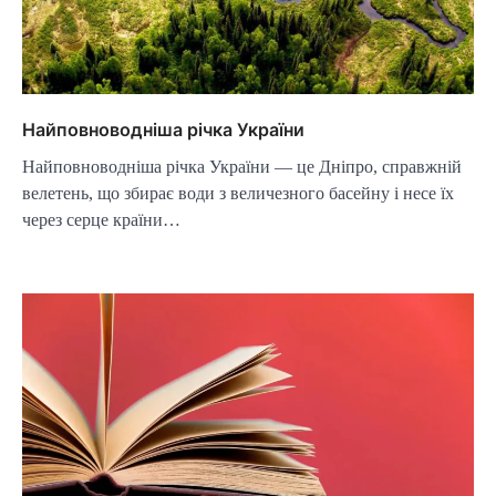
Найповноводніша річка України
Найповноводніша річка України — це Дніпро, справжній
велетень, що збирає води з величезного басейну і несе їх
через серце країни…