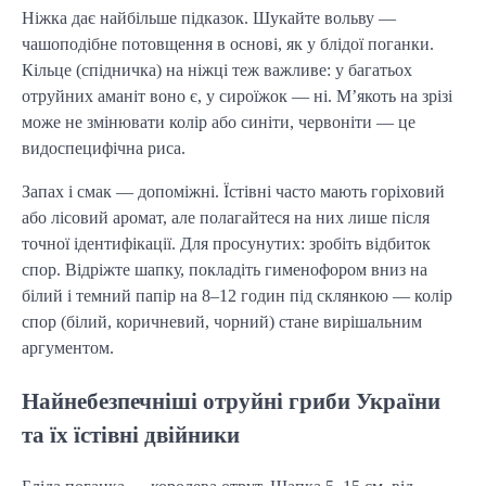
Ніжка дає найбільше підказок. Шукайте вольву —
чашоподібне потовщення в основі, як у блідої поганки.
Кільце (спідничка) на ніжці теж важливе: у багатьох
отруйних аманіт воно є, у сироїжок — ні. М’якоть на зрізі
може не змінювати колір або синіти, червоніти — це
видоспецифічна риса.
Запах і смак — допоміжні. Їстівні часто мають горіховий
або лісовий аромат, але полагайтеся на них лише після
точної ідентифікації. Для просунутих: зробіть відбиток
спор. Відріжте шапку, покладіть гименофором вниз на
білий і темний папір на 8–12 годин під склянкою — колір
спор (білий, коричневий, чорний) стане вирішальним
аргументом.
Найнебезпечніші отруйні гриби України
та їх їстівні двійники