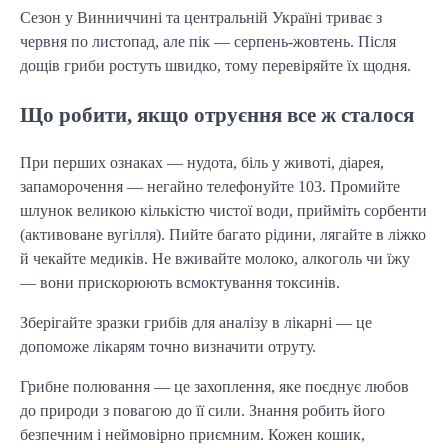
Сезон у Винниччині та центральній Україні триває з
червня по листопад, але пік — серпень-жовтень. Після
дощів гриби ростуть швидко, тому перевіряйте їх щодня.
Що робити, якщо отруєння все ж сталося
При перших ознаках — нудота, біль у животі, діарея,
запаморочення — негайно телефонуйте 103. Промийте
шлунок великою кількістю чистої води, прийміть сорбенти
(активоване вугілля). Пийте багато рідини, лягайте в ліжко
й чекайте медиків. Не вживайте молоко, алкоголь чи їжу
— вони прискорюють всмоктування токсинів.
Зберігайте зразки грибів для аналізу в лікарні — це
допоможе лікарям точно визначити отруту.
Грибне полювання — це захоплення, яке поєднує любов
до природи з повагою до її сили. Знання робить його
безпечним і неймовірно приємним. Кожен кошик,