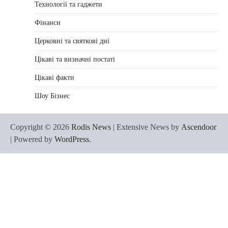
Технології та гаджети
Фінанси
Церковні та святкові дні
Цікаві та визначні постаті
Цікаві факти
Шоу Бізнес
Copyright © 2026
Rodis News
| Extensive News by
Ascendoor
| Powered by
WordPress
.