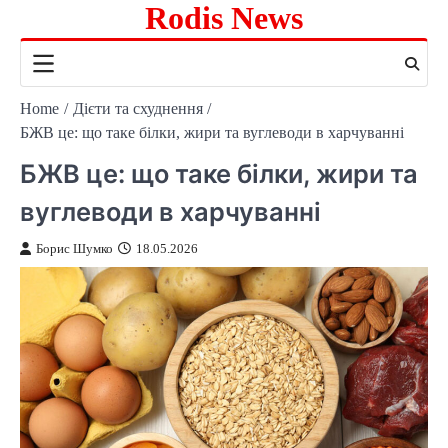
Rodis News
Skip
to
content
Home
Дієти та схуднення
БЖВ це: що таке білки, жири та вуглеводи в харчуванні
БЖВ це: що таке білки, жири та
вуглеводи в харчуванні
Борис Шумко
18.05.2026