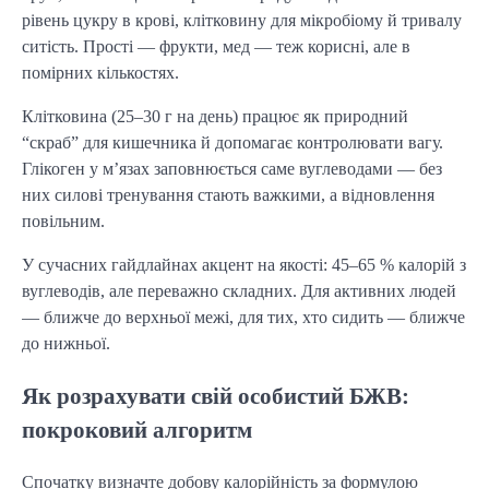
рівень цукру в крові, клітковину для мікробіому й тривалу
ситість. Прості — фрукти, мед — теж корисні, але в
помірних кількостях.
Клітковина (25–30 г на день) працює як природний
“скраб” для кишечника й допомагає контролювати вагу.
Глікоген у м’язах заповнюється саме вуглеводами — без
них силові тренування стають важкими, а відновлення
повільним.
У сучасних гайдлайнах акцент на якості: 45–65 % калорій з
вуглеводів, але переважно складних. Для активних людей
— ближче до верхньої межі, для тих, хто сидить — ближче
до нижньої.
Як розрахувати свій особистий БЖВ:
покроковий алгоритм
Спочатку визначте добову калорійність за формулою