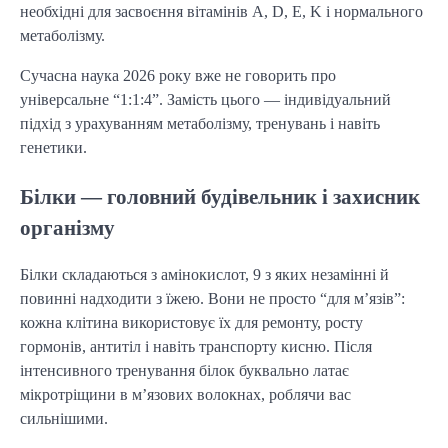
необхідні для засвоєння вітамінів A, D, E, K і нормального
метаболізму.
Сучасна наука 2026 року вже не говорить про
універсальне “1:1:4”. Замість цього — індивідуальний
підхід з урахуванням метаболізму, тренувань і навіть
генетики.
Білки — головний будівельник і захисник
організму
Білки складаються з амінокислот, 9 з яких незамінні й
повинні надходити з їжею. Вони не просто “для м’язів”:
кожна клітина використовує їх для ремонту, росту
гормонів, антитіл і навіть транспорту кисню. Після
інтенсивного тренування білок буквально латає
мікротріщини в м’язових волокнах, роблячи вас
сильнішими.