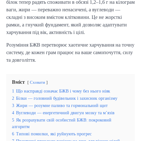
білок тепер радять споживати в обсязі 1,2–1,6 г на кілограм
ваги, жири — переважно ненасичені, а вуглеводи —
складні з високим вмістом клітковини. Це не жорсткі
рамки, а гнучкий фундамент, який дозволяє адаптувати
харчування під вік, активність і цілі.
Розуміння БЖВ перетворює хаотичне харчування на точну
систему, де кожен грам працює на ваше самопочуття, силу
та довголіття.
Вміст
Сховати
1
Що насправді означає БЖВ і чому без нього ніяк
2
Білки — головний будівельник і захисник організму
3
Жири — розумне паливо та гормональний щит
4
Вуглеводи — енергетичний двигун мозку та м’язів
5
Як розрахувати свій особистий БЖВ: покроковий
алгоритм
6
Типові помилки, які руйнують прогрес
7
Практичні приклади раціону на день для різних цілей