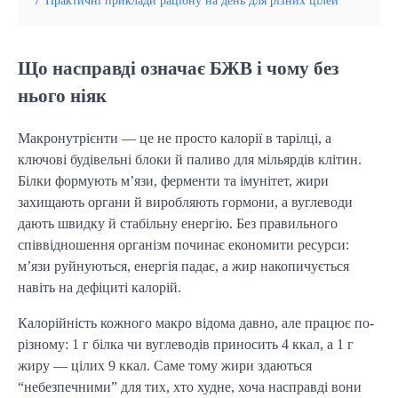
Що насправді означає БЖВ і чому без
нього ніяк
Макронутрієнти — це не просто калорії в тарілці, а
ключові будівельні блоки й паливо для мільярдів клітин.
Білки формують м’язи, ферменти та імунітет, жири
захищають органи й виробляють гормони, а вуглеводи
дають швидку й стабільну енергію. Без правильного
співвідношення організм починає економити ресурси:
м’язи руйнуються, енергія падає, а жир накопичується
навіть на дефіциті калорій.
Калорійність кожного макро відома давно, але працює по-
різному: 1 г білка чи вуглеводів приносить 4 ккал, а 1 г
жиру — цілих 9 ккал. Саме тому жири здаються
“небезпечними” для тих, хто худне, хоча насправді вони