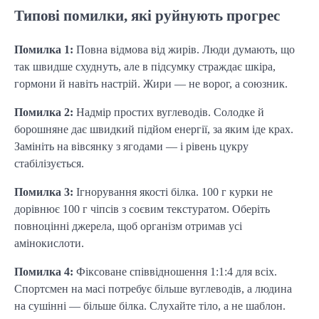
Типові помилки, які руйнують прогрес
Помилка 1:
Повна відмова від жирів. Люди думають, що
так швидше схуднуть, але в підсумку страждає шкіра,
гормони й навіть настрій. Жири — не ворог, а союзник.
Помилка 2:
Надмір простих вуглеводів. Солодке й
борошняне дає швидкий підйом енергії, за яким іде крах.
Замініть на вівсянку з ягодами — і рівень цукру
стабілізується.
Помилка 3:
Ігнорування якості білка. 100 г курки не
дорівнює 100 г чіпсів з соєвим текстуратом. Оберіть
повноцінні джерела, щоб організм отримав усі
амінокислоти.
Помилка 4:
Фіксоване співвідношення 1:1:4 для всіх.
Спортсмен на масі потребує більше вуглеводів, а людина
на сушінні — більше білка. Слухайте тіло, а не шаблон.