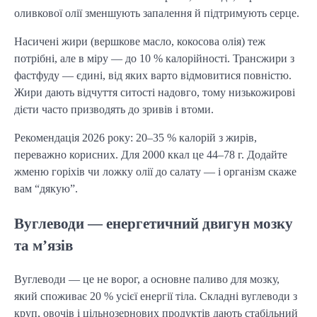
оливкової олії зменшують запалення й підтримують серце.
Насичені жири (вершкове масло, кокосова олія) теж
потрібні, але в міру — до 10 % калорійності. Трансжири з
фастфуду — єдині, від яких варто відмовитися повністю.
Жири дають відчуття ситості надовго, тому низькожирові
дієти часто призводять до зривів і втоми.
Рекомендація 2026 року: 20–35 % калорій з жирів,
переважно корисних. Для 2000 ккал це 44–78 г. Додайте
жменю горіхів чи ложку олії до салату — і організм скаже
вам “дякую”.
Вуглеводи — енергетичний двигун мозку
та м’язів
Вуглеводи — це не ворог, а основне паливо для мозку,
який споживає 20 % усієї енергії тіла. Складні вуглеводи з
круп, овочів і цільнозернових продуктів дають стабільний