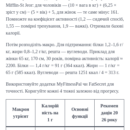
Mifflin-St Jeor: для чоловіків — (10 × вага в кг) + (6,25 ×
зріст у см) − (5 × вік) + 5, для жінок — те саме мінус 161.
Помножте на коефіцієнт активності (1,2 — сидячий спосіб,
1,55 — помірні тренування, 1,9 — важкі). Отримали базові
калорії.
Потім розподіліть макро. Для підтримання: білки 1,2–1,6 г/
кг, жири 0,8–1,2 г/кг, решта — вуглеводи. Приклад для
жінки 65 кг, 170 см, 30 років, помірна активність: калорії ≈
2200. Білки — 1,4 г/кг = 91 г (364 ккал). Жири — 1 г/кг =
65 г (585 ккал). Вуглеводи — решта 1251 ккал / 4 = 313 г.
Використовуйте додатки MyFitnessPal чи FatSecret для
точності. Коригуйте кожні 4 тижні залежно від прогресу.
Калорій
Рекомен
Макрон
Основні
ність на
дація 20
утрієнт
функції
1 г
26 року