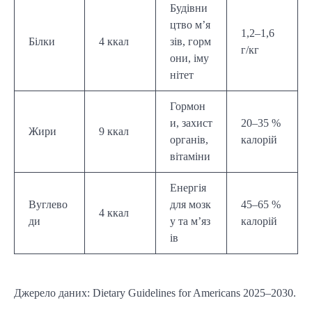
Будівни
цтво м’я
1,2–1,6
Білки
4 ккал
зів, горм
г/кг
они, іму
нітет
Гормон
и, захист
20–35 %
Жири
9 ккал
органів,
калорій
вітаміни
Енергія
Вуглево
для мозк
45–65 %
4 ккал
ди
у та м’яз
калорій
ів
Джерело даних: Dietary Guidelines for Americans 2025–2030.