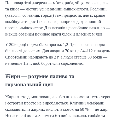
Повновартісні джерела — м’ясо, риба, яйця, молочка, соя
та кіноа — містять усі незамінні амінокислоти. Рослинні
(квасоля, сочевиця, горіхи) теж працюють, але їх краще
комбінувати: рис із квасолею, наприклад, дає повний
профіль амінокислот. Для веганів це особливо важливо —
інакше організм починає брати білок із власних м’язів.
У 2026 році норма білка зросла: 1,2–1,6 г на кг ваги для
більшості дорослих. Для людини 70 кг це 84–112 г на день.
Спортсмени набирають до 2 г, а люди старше 50 років —
не менше 1,2 г, щоб боротися з саркопенією.
Жири — розумне паливо та
гормональний щит
Жири часто демонізовані, але без них гормони тестостерон
і естроген просто не виробляються. Клітинні мембрани
складаються з жирних кислот, а мозок на 60 % — це жир.
Ненасичені омега-3 і омега-6 з риби, авокадо, горіхів та