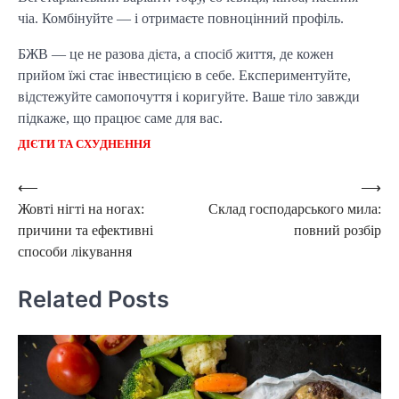
чіа. Комбінуйте — і отримаєте повноцінний профіль.
БЖВ — це не разова дієта, а спосіб життя, де кожен
прийом їжі стає інвестицією в себе. Експериментуйте,
відстежуйте самопочуття і коригуйте. Ваше тіло завжди
підкаже, що працює саме для вас.
ДІЄТИ ТА СХУДНЕННЯ
Post
⟵
⟶
Жовті нігті на ногах:
Склад господарського мила:
navigation
причини та ефективні
повний розбір
способи лікування
Related Posts