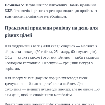
Помилка 5:
Забування про клітковину. Навіть ідеальний
БЖВ без овочів і цільних зерен призводить до проблем із
травленням і повільним метаболізмом.
Практичні приклади раціону на день для
різних цілей
Для підтримання ваги (2000 ккал): сніданок — вівсянка з
яйцями та авокадо (30 г білка, 25 г жиру, 60 г вуглеводів).
Обід — курка з рисом і овочами. Вечеря — риба з салатом
і солодкою картоплею. Перекуси — грецький йогурт з
горіхами.
Для набору м’язів: додайте порцію вуглеводів після
тренування — банан з протеїновим шейком. Для
схуднення — зменште вуглеводи ввечері, але не нижче 150
г на день, щоб не сповільнити метаболізм.
Вегетаріанський варіант: тофу, сочевиця, кіноа, насіння