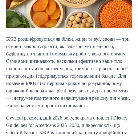
БЖВ розшифровується як білки, жири та вуглеводи — три
основні макронутрієнти, які забезпечують енергію,
будівництво тканин і нормальну роботу кожного органу.
Саме вони визначають, наскільки ефективно ваше тіло
відновлюється після тренувань, тримається рівень енергії
протягом дня і підтримується гормональний баланс. Для
новачків БЖВ стає першим кроком до розуміння, чому
однаковий калораж дає різні результати, а для просунутих
— інструментом точного налаштування раціону під м’язи,
жироспалення чи просто витривалість.
Сучасні рекомендації 2026 року, зокрема оновлені Dietary
Guidelines for Americans 2025–2030, підкреслюють, що
якісний баланс БЖВ важливіший за просту калорійність: