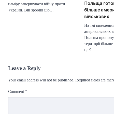
Польща гото
наміру завершувати війну проти
більше амер
України. Він зробив цю…
військових
На тлі виведенн
американських в
Польща пропонує
території більш
це 9…
Leave a Reply
Your email address will not be published.
Required fields are ma
Comment
*