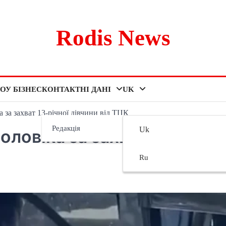
Rodis News
ОУ БІЗНЕС
КОНТАКТНІ ДАНІ
UK
 за захват 13-річної дівчини від ТЦК
Редакція
Uk
оловіка за захват 13-
Ru