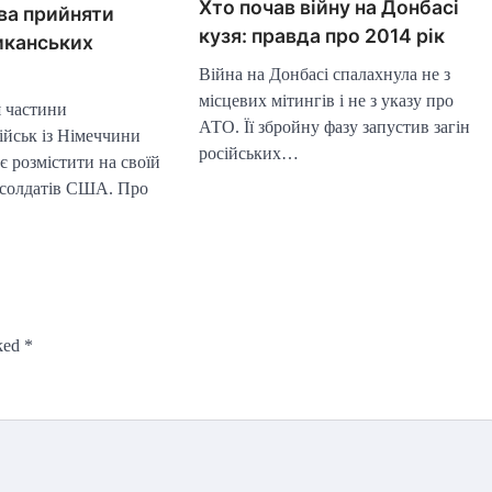
Хто почав війну на Донбасі
ва прийняти
кузя: правда про 2014 рік
иканських
Війна на Донбасі спалахнула не з
місцевих мітингів і не з указу про
я частини
АТО. Її збройну фазу запустив загін
ійськ із Німеччини
російських…
 розмістити на своїй
е солдатів США. Про
rked
*