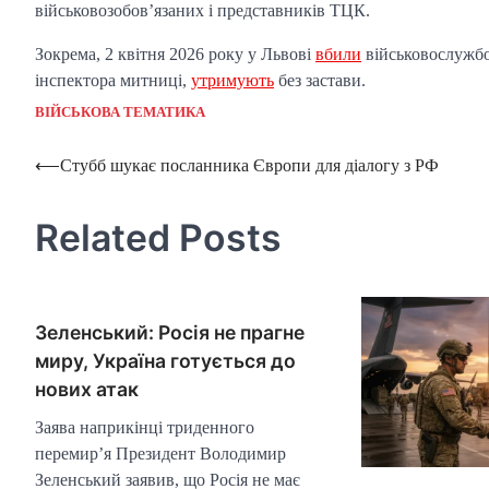
військовозобов’язаних і представників ТЦК.
Зокрема, 2 квітня 2026 року у Львові
вбили
військовослужбо
інспектора митниці,
утримують
без застави.
ВІЙСЬКОВА ТЕМАТИКА
Post
⟵
Стубб шукає посланника Європи для діалогу з РФ
navigation
Related Posts
Зеленський: Росія не прагне
миру, Україна готується до
нових атак
Заява наприкінці триденного
перемир’я Президент Володимир
Зеленський заявив, що Росія не має