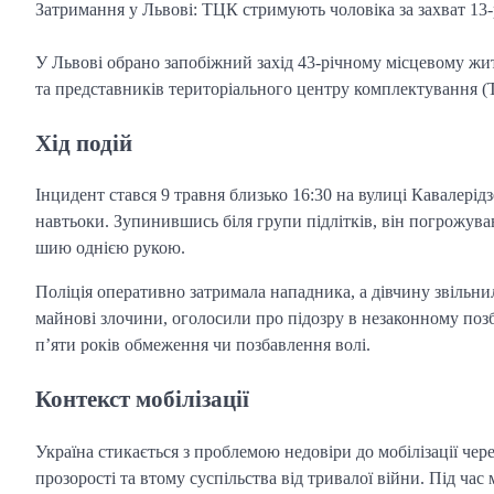
Затримання у Львові: ТЦК стримують чоловіка за захват 13-
У Львові обрано запобіжний захід 43-річному місцевому жит
та представників територіального центру комплектування (Т
Хід подій
Інцидент стався 9 травня близько 16:30 на вулиці Кавалерід
навтьоки. Зупинившись біля групи підлітків, він погрожував
шию однією рукою.
Поліція оперативно затримала нападника, а дівчину звільни
майнові злочини, оголосили про підозру в незаконному поз
п’яти років обмеження чи позбавлення волі.
Контекст мобілізації
Україна стикається з проблемою недовіри до мобілізації чер
прозорості та втому суспільства від тривалої війни. Під час