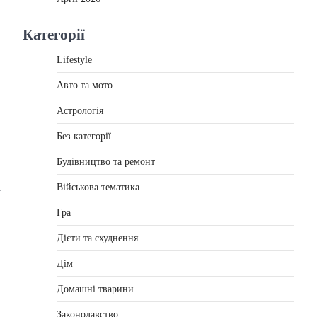
Категорії
Lifestyle
Авто та мото
Астрологія
Без категорії
Будівництво та ремонт
а
Військова тематика
Гра
Дієти та схуднення
Дім
Домашні тварини
Законодавство