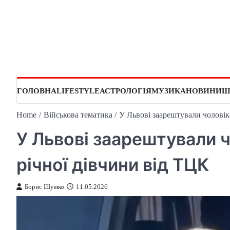
Skip
to
content
ГОЛОВНА
LIFESTYLE
АСТРОЛОГІЯ
МУЗИКА
НОВИНИ
Ш
Home
Військова тематика
У Львові заарештували чоловіка
У Львові заарештували ч
річної дівчини від ТЦК
Борис Шумко
11.05.2026