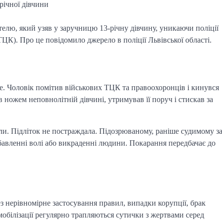
річної дівчини
елю, який узяв у заручницю 13-річну дівчину, уникаючи поліції
ЦК). Про це повідомило джерело в поліції Львівської області.
зе. Чоловік помітив військових ТЦК та правоохоронців і кинувся
 ножем неповнолітній дівчині, утримував її поруч і стискав за
ли. Підліток не постраждала. Підозрюваному, раніше судимому з
бавленні волі або викраденні людини. Покарання передбачає до
ез нерівномірне застосування правил, випадки корупції, брак
 мобілізації регулярно трапляються сутички з жертвами серед