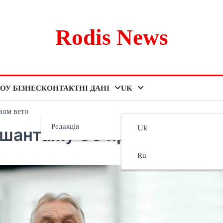
Rodis News
ОУ БІЗНЕС
КОНТАКТНІ ДАНІ
UK
вом вето
Редакція
Uk
д шантажу ЄС правом вето
Ru