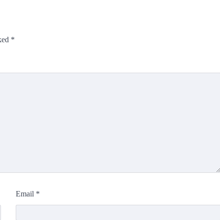
rked
*
Email
*