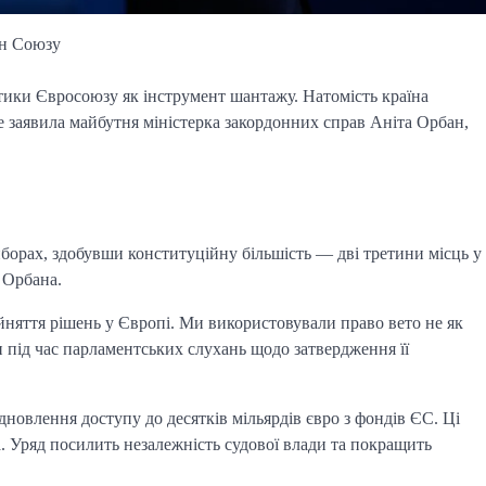
їн Союзу
тики Євросоюзу як інструмент шантажу. Натомість країна
 заявила майбутня міністерка закордонних справ Аніта Орбан,
орах, здобувши конституційну більшість — дві третини місць у
 Орбана.
йняття рішень у Європі. Ми використовували право вето не як
н під час парламентських слухань щодо затвердження її
дновлення доступу до десятків мільярдів євро з фондів ЄС. Ці
 Уряд посилить незалежність судової влади та покращить