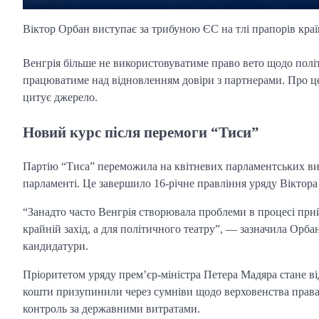
Віктор Орбан виступає за трибуною ЄС на тлі прапорів кра
Венгрія більше не використовуватиме право вето щодо полі
працюватиме над відновленням довіри з партнерами. Про це
цитує джерело.
Новий курс після перемоги “Тиси”
Партію “Тиса” переможила на квітневих парламентських виб
парламенті. Це завершило 16-річне правління уряду Віктора
“Занадто часто Венгрія створювала проблеми в процесі при
крайній захід, а для політичного театру”, — зазначила Орба
кандидатури.
Пріоритетом уряду прем’єр-міністра Петера Мадяра стане ві
кошти призупинили через сумніви щодо верховенства права.
контроль за державними витратами.