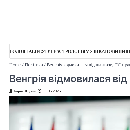
Skip
to
content
ГОЛОВНА
LIFESTYLE
АСТРОЛОГІЯ
МУЗИКА
НОВИНИ
Ш
Home
Політика
Венгрія відмовилася від шантажу ЄС пра
Венгрія відмовилася ві
Борис Шумко
11.05.2026