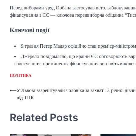
Перед виборами уряд Орбана застосував вето, заблокувавши
фінансування з ЄС — ключова передвиборча обіцянка “Тиси”
Ключові події
9 травня Петер Мадяр офіційно став прем’єр-міністром
Джерело повідомляло, що країни ЄС обговорюють варіа
голосування, припинення фінансування чи навіть виключ
ПОЛІТИКА
Post
⟵
У Львові заарештували чоловіка за захват 13-річної дівч
від ТЦК
navigation
Related Posts