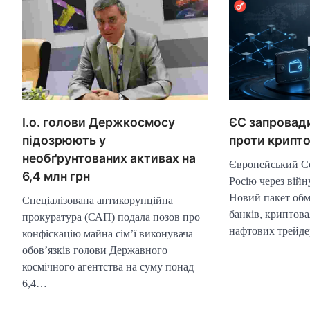
ЄС запровади
І.о. голови Держкосмосу
проти крипт
підозрюють у
необґрунтованих активах на
Європейський С
6,4 млн грн
Росію через війн
Новий пакет обм
Спеціалізована антикорупційна
банків, криптов
прокуратура (САП) подала позов про
нафтових трейде
конфіскацію майна сім’ї виконувача
обов’язків голови Державного
космічного агентства на суму понад
6,4…