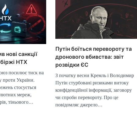
Путін боїться перевороту та
в нові санкції
дронового вбивства: звіт
обіржі HTX
розвідки ЄС
оюз посилює тиск на
З початку весни Кремль і Володимир
у проти України.
Путін стурбовані ризиками витоку
ежень стосується
конфіденційної інформації, заговору
алютних мереж,
чи спроби перевороту. Про це
рів, тіньового…
повідомляє джерело…