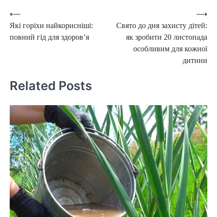
Post
⟵
⟶
Які горіхи найкорисніші:
Свято до дня захисту дітей:
navigation
повний гід для здоров’я
як зробити 20 листопада
особливим для кожної
дитини
Related Posts