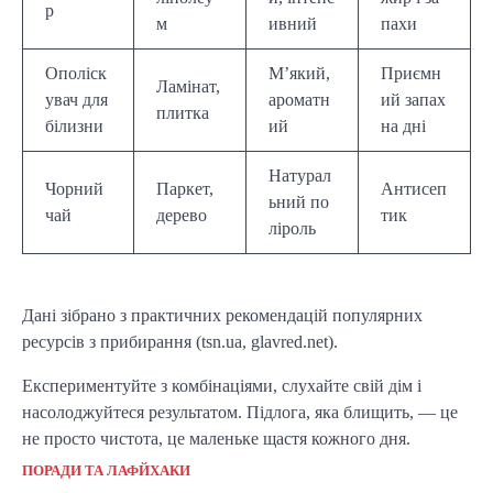
р
м
ивний
пахи
Ополіск
М’який,
Приємн
Ламінат,
увач для
ароматн
ий запах
плитка
білизни
ий
на дні
Натурал
Чорний
Паркет,
Антисеп
ьний по
чай
дерево
тик
ліроль
Дані зібрано з практичних рекомендацій популярних
ресурсів з прибирання (tsn.ua, glavred.net).
Експериментуйте з комбінаціями, слухайте свій дім і
насолоджуйтеся результатом. Підлога, яка блищить, — це
не просто чистота, це маленьке щастя кожного дня.
ПОРАДИ ТА ЛАФЙХАКИ