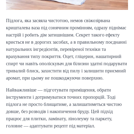
Підлога, яка засяяла чистотою, немов свіжозірвана
кришталева ваза під сонячним промінням, одразу піднімає
настрій і робить дім затишнішим. Секрет такого ефекту
криється не в дорогих засобах, а в правильному поєднанні
натуральних інгредієнтів, перевіреної техніки та
врахування типу покриття. Оцет, гліцерин, нашатирний
спирт чи навіть ополіскувач для білизни здатні подарувати
тривалий блиск, захистити від пилу і залишити приємний
аромат, при цьому не пошкоджуючи поверхню.
Найважливіше — підготувати приміщення, обрати
інструменти і дотримуватися точних пропорцій. Тоді
підлога не просто блищатиме, а залишатиметься чистою
довше, без розводів і накопичення бруду. Цей підхід
працює для плитки, ламінату, лінолеуму та паркету,
головне — адаптувати рецепт під матеріал.