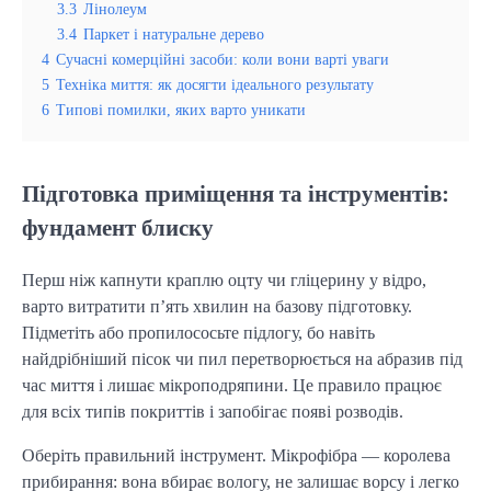
3.3
Лінолеум
3.4
Паркет і натуральне дерево
4
Сучасні комерційні засоби: коли вони варті уваги
5
Техніка миття: як досягти ідеального результату
6
Типові помилки, яких варто уникати
Підготовка приміщення та інструментів:
фундамент блиску
Перш ніж капнути краплю оцту чи гліцерину у відро,
варто витратити п’ять хвилин на базову підготовку.
Підметіть або пропилососьте підлогу, бо навіть
найдрібніший пісок чи пил перетворюється на абразив під
час миття і лишає мікроподряпини. Це правило працює
для всіх типів покриттів і запобігає появі розводів.
Оберіть правильний інструмент. Мікрофібра — королева
прибирання: вона вбирає вологу, не залишає ворсу і легко