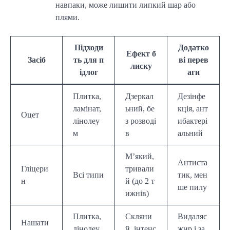
навпаки, може лишити липкий шар або
плями.
Підходи
Додатко
Ефект б
Засіб
ть для п
ві перев
лиску
ідлог
аги
Плитка,
Дзеркал
Дезінфе
ламінат,
ьний, бе
кція, ант
Оцет
лінолеу
з розводі
ибактері
м
в
альний
М’який,
Антиста
Гліцери
тривали
Всі типи
тик, мен
н
й (до 2 т
ше пилу
ижнів)
Плитка,
Скляни
Видаляє
Нашати
лінолеу
й, інтенс
жир і за