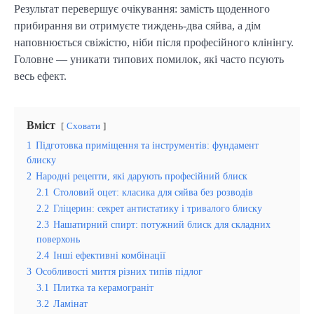
Результат перевершує очікування: замість щоденного
прибирання ви отримуєте тиждень-два сяйва, а дім
наповнюється свіжістю, ніби після професійного клінінгу.
Головне — уникати типових помилок, які часто псують
весь ефект.
Вміст
Сховати
1
Підготовка приміщення та інструментів: фундамент
блиску
2
Народні рецепти, які дарують професійний блиск
2.1
Столовий оцет: класика для сяйва без розводів
2.2
Гліцерин: секрет антистатику і тривалого блиску
2.3
Нашатирний спирт: потужний блиск для складних
поверхонь
2.4
Інші ефективні комбінації
3
Особливості миття різних типів підлог
3.1
Плитка та керамограніт
3.2
Ламінат