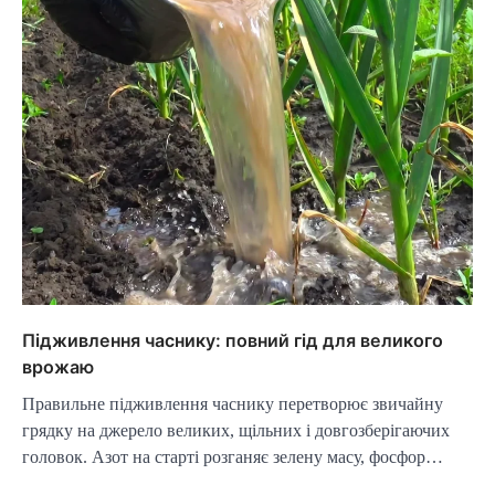
Підживлення часнику: повний гід для великого
врожаю
Правильне підживлення часнику перетворює звичайну
грядку на джерело великих, щільних і довгозберігаючих
головок. Азот на старті розганяє зелену масу, фосфор…