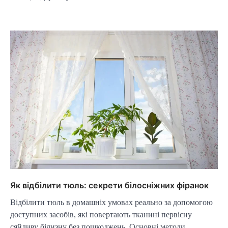
Як відбілити тюль: секрети білосніжних фіранок
Відбілити тюль в домашніх умовах реально за допомогою
доступних засобів, які повертають тканині первісну
сяйливу білизну без пошкоджень. Основні методи…