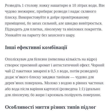
Розведіть 1 столову ложку нашатирю в 10 літрах води. Він
чудово знежирює, прибирає розводи і надає скляного
блиску. Використовуйте в добре провітрюваному
приміщенні, бо запах сильний, але швидко вивітрюється.
Підходить для плитки, лінолеуму та вінілових покриттів.
Уникайте на паркету без захисного шару.
Інші ефективні комбінації
Ополіскувач для білизни (невелика кількість на відро)
створює приємний аромат і антистатичний ефект. Чорний
чай (2 пакетики заварені в 0,5 л води, потім розведені)
додає м’якого блиску завдяки танінам — чудово для
дерев’яних поверхонь. Молоко з водою в рівних частинах
або вода після варіння картоплі (розведена 1:1) ідеально
для лінолеуму, бо жири і крохмаль полірують поверхню.
Особливості миття різних типів підлог