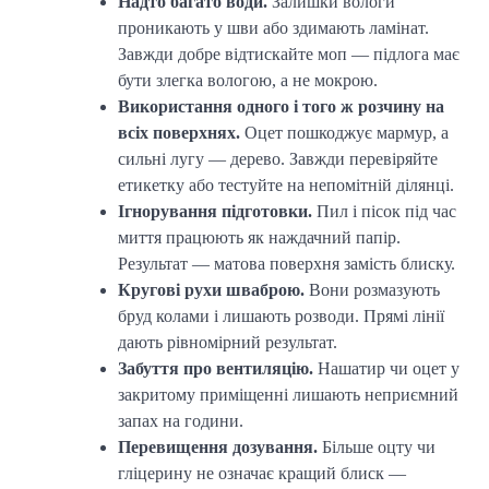
Надто багато води.
Залишки вологи
проникають у шви або здимають ламінат.
Завжди добре відтискайте моп — підлога має
бути злегка вологою, а не мокрою.
Використання одного і того ж розчину на
всіх поверхнях.
Оцет пошкоджує мармур, а
сильні лугу — дерево. Завжди перевіряйте
етикетку або тестуйте на непомітній ділянці.
Ігнорування підготовки.
Пил і пісок під час
миття працюють як наждачний папір.
Результат — матова поверхня замість блиску.
Кругові рухи шваброю.
Вони розмазують
бруд колами і лишають розводи. Прямі лінії
дають рівномірний результат.
Забуття про вентиляцію.
Нашатир чи оцет у
закритому приміщенні лишають неприємний
запах на години.
Перевищення дозування.
Більше оцту чи
гліцерину не означає кращий блиск —