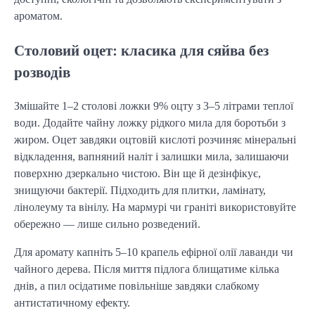
ароматом.
Столовий оцет: класика для сяйва без
розводів
Змішайте 1–2 столові ложки 9% оцту з 3–5 літрами теплої
води. Додайте чайну ложку рідкого мила для боротьби з
жиром. Оцет завдяки оцтовій кислоті розчиняє мінеральні
відкладення, вапняний наліт і залишки мила, залишаючи
поверхню дзеркально чистою. Він ще й дезінфікує,
знищуючи бактерії. Підходить для плитки, ламінату,
лінолеуму та вінілу. На мармурі чи граніті використовуйте
обережно — лише сильно розведений.
Для аромату капніть 5–10 крапель ефірної олії лаванди чи
чайного дерева. Після миття підлога блищатиме кілька
днів, а пил осідатиме повільніше завдяки слабкому
антистатичному ефекту.