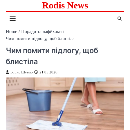
Rodis News
Skip
to
content
Home
Поради та лафйхаки
Чим помити підлогу, щоб блистіла
Чим помити підлогу, щоб
блистіла
Борис Шумко
21.05.2026