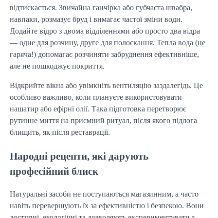
відтискається. Звичайна ганчірка або губчаста швабра,
навпаки, розмазує бруд і вимагає частої зміни води.
Додайте відро з двома відділеннями або просто два відра
— одне для розчину, друге для полоскання. Тепла вода (не
гаряча!) допомагає розчиняти забруднення ефективніше,
але не пошкоджує покриття.
Відкрийте вікна або увімкніть вентиляцію заздалегідь. Це
особливо важливо, коли плануєте використовувати
нашатир або ефірні олії. Така підготовка перетворює
рутинне миття на приємний ритуал, після якого підлога
блищить, як після реставрації.
Народні рецепти, які дарують
професійний блиск
Натуральні засоби не поступаються магазинним, а часто
навіть перевершують їх за ефективністю і безпекою. Вони
доступні, екологічні та дозволяють експериментувати з