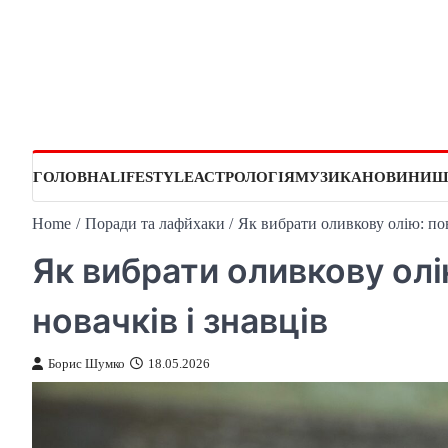
Skip
to
content
ГОЛОВНА
LIFESTYLE
АСТРОЛОГІЯ
МУЗИКА
НОВИНИ
Ш
Home
Поради та лафйхаки
Як вибрати оливкову олію: пов
Як вибрати оливкову олі
новачків і знавців
Борис Шумко
18.05.2026