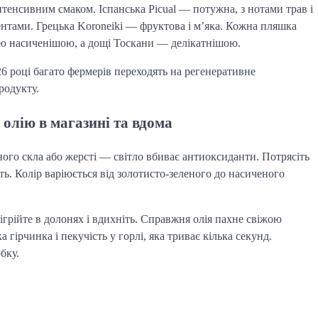
 інтенсивним смаком. Іспанська Picual — потужна, з нотами трав і
ентами. Грецька Koroneiki — фруктова і м’яка. Кожна пляшка
лію насиченішою, а дощі Тоскани — делікатнішою.
26 році багато фермерів переходять на регенеративне
родукту.
олію в магазині та вдома
ного скла або жерсті — світло вбиває антиоксиданти. Потрясіть
ь. Колір варіюється від золотисто-зеленого до насиченого
ігрійте в долонях і вдихніть. Справжня олія пахне свіжою
ірчинка і пекучість у горлі, яка триває кілька секунд.
бку.