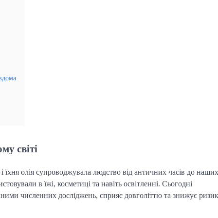
 вдома
ому світі
 і їхня олія супроводжувала людство від античних часів до наши
стовували в їжі, косметиці та навіть освітленні. Сьогодні
даними численних досліджень, сприяє довголіттю та знижує ризи