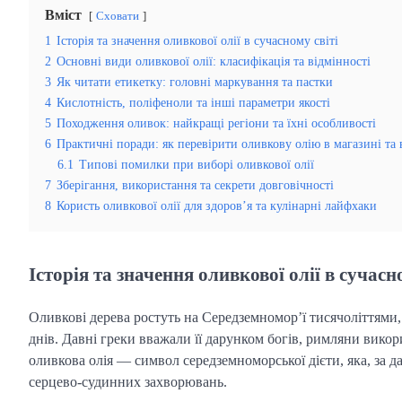
Вміст
Сховати
1
Історія та значення оливкової олії в сучасному світі
2
Основні види оливкової олії: класифікація та відмінності
3
Як читати етикетку: головні маркування та пастки
4
Кислотність, поліфеноли та інші параметри якості
5
Походження оливок: найкращі регіони та їхні особливості
6
Практичні поради: як перевірити оливкову олію в магазині та
6.1
Типові помилки при виборі оливкової олії
7
Зберігання, використання та секрети довговічності
8
Користь оливкової олії для здоров’я та кулінарні лайфхаки
Історія та значення оливкової олії в сучасн
Оливкові дерева ростуть на Середземномор’ї тисячоліттями,
днів. Давні греки вважали її дарунком богів, римляни викори
оливкова олія — символ середземноморської дієти, яка, за 
серцево-судинних захворювань.