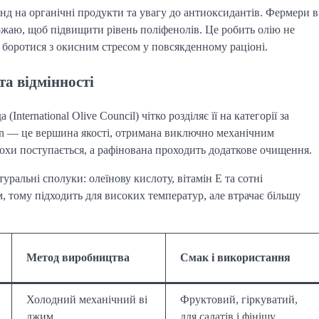
енд на органічні продукти та увагу до антиоксидантів. Фермери в
врожаю, щоб підвищити рівень поліфенолів. Це робить олію не
 боротися з окисним стресом у повсякденному раціоні.
та відмінності
ternational Olive Council) чітко розділяє її на категорії за
in — це вершина якості, отримана виключно механічним
трохи поступається, а рафінована проходить додаткове очищення.
туральні сполуки: олеїнову кислоту, вітамін Е та сотні
, тому підходить для високих температур, але втрачає більшу
Метод виробництва
Смак і використання
Холодний механічний ві
Фруктовий, гіркуватий,
джим
для салатів і фінішу