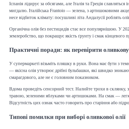
Іспанія лідирує за обсягами, але Італія та Греція славляться
мигдалю. Італійська Frantoio — зелена, з артишоковими акц
несе відбиток клімату: посушливі літа Андалусії роблять о
Органічна олія без пестицидів стає все популярнішою. У 20
землеробство, що покращує якість ґрунту і смак кінцевого п
Практичні поради: як перевірити оливкову 
У супермаркеті візьміть пляшку в руки. Вона має бути з тем
— якісна олія утворює дрібні бульбашки, які швидко зникают
смарагдового, але не є головним показником.
Вдома проведіть сенсорний тест. Налийте трохи в склянку, з
травою, зеленими яблуками чи артишоками. На смак — легка г
Відсутність цих ознак часто говорить про старіння або підро
Типові помилки при виборі оливкової олії