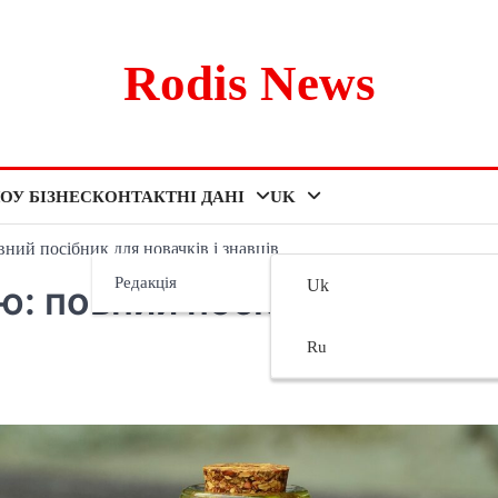
Rodis News
ОУ БІЗНЕС
КОНТАКТНІ ДАНІ
UK
ний посібник для новачків і знавців
Редакція
Uk
ю: повний посібник для
Ru