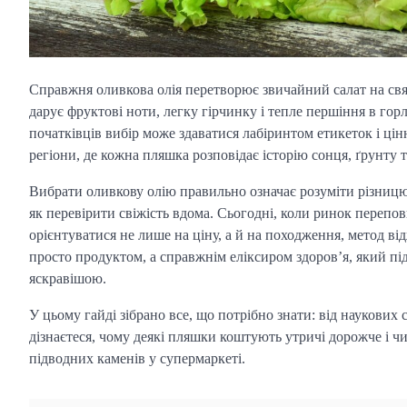
Справжня оливкова олія перетворює звичайний салат на свят
дарує фруктові ноти, легку гірчинку і тепле першіння в гор
початківців вибір може здаватися лабіринтом етикеток і ці
регіони, де кожна пляшка розповідає історію сонця, ґрунту т
Вибрати оливкову олію правильно означає розуміти різницю м
як перевірити свіжість вдома. Сьогодні, коли ринок перепо
орієнтуватися не лише на ціну, а й на походження, метод в
просто продуктом, а справжнім еліксиром здоров’я, який пі
яскравішою.
У цьому гайді зібрано все, що потрібно знати: від наукових
дізнаєтеся, чому деякі пляшки коштують утричі дорожче і 
підводних каменів у супермаркеті.