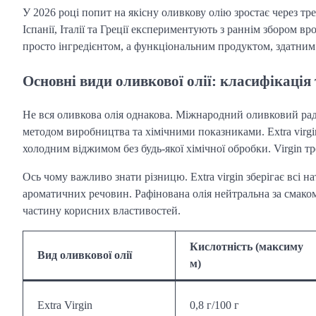
У 2026 році попит на якісну оливкову олію зростає через тр
Іспанії, Італії та Греції експериментують з раннім збором 
просто інгредієнтом, а функціональним продуктом, здатним
Основні види оливкової олії: класифікація 
Не вся оливкова олія однакова. Міжнародний оливковий рада (In
методом виробництва та хімічними показниками. Extra virg
холодним віджимом без будь-якої хімічної обробки. Virgin 
Ось чому важливо знати різницю. Extra virgin зберігає всі на
ароматичних речовин. Рафінована олія нейтральна за смаком
частину корисних властивостей.
Кислотність (максиму
Вид оливкової олії
м)
Extra Virgin
0,8 г/100 г