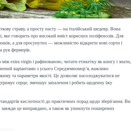
кову страву, а просту пасту — на італійський шедевр. Вона
лі, яке говорить про високий вміст корисних поліфенолів. Для
нників, а для просунутих — можливістю відкрити нові сорти і
а рук фермерів.
іж extra virgin і рафінованою, читати етикетку як книгу і знати,
внений варіантами з усього Середземномор’я, важливо
іджиму та параметри якості. Це дозволяє насолоджуватися не
дтримує серце, зменшує запалення і робить щоденну їжу
 стандартів кислотності до практичних порад щодо зберігання. Ви
чи завжди це виправдано, а також як уникнути поширених