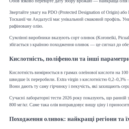
Обов’язково перевірте дату збору врожаю — найкраща олія 
Звертайте увагу на PDO (Protected Designation of Origin) аб
Тосканії чи Андалусії має унікальний смаковий профіль. Ун
рафіновану олію.
Сумлінні виробники вказують сорт оливок (Koroneiki, Picual,
збігається з країною походження оливок — це сигнал до обе
Кислотність, поліфеноли та інші параметри
Кислотність вимірюється в грамах олеїнової кислоти на 100 
швидше їх переробили. Extra virgin з кислотністю 0,2–0,3% 
Вони дають ту саму гірчинку і пекучість, які захищають сер
Сучасні лабораторні тести 2026 року показують, що ранній 
800 мг/кг. Саме така олія виправдовує вищу ціну і приноси
Походження оливок: найкращі регіони та їх