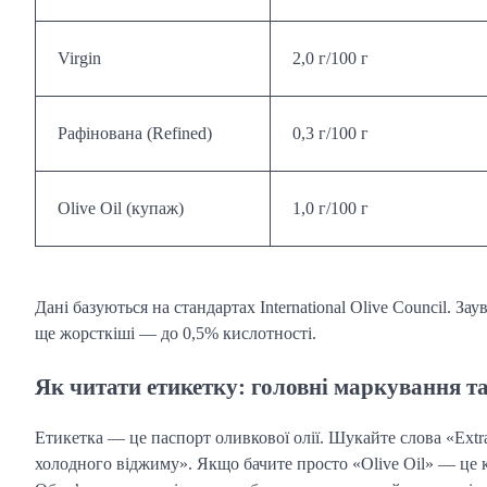
Virgin
2,0 г/100 г
Рафінована (Refined)
0,3 г/100 г
Olive Oil (купаж)
1,0 г/100 г
Дані базуються на стандартах International Olive Council. Зау
ще жорсткіші — до 0,5% кислотності.
Як читати етикетку: головні маркування т
Етикетка — це паспорт оливкової олії. Шукайте слова «Extra
холодного віджиму». Якщо бачите просто «Olive Oil» — це к