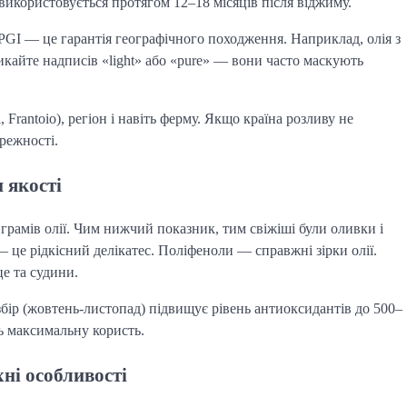
використовується протягом 12–18 місяців після віджиму.
о PGI — це гарантія географічного походження. Наприклад, олія з
икайте надписів «light» або «pure» — вони часто маскують
 Frantoio), регіон і навіть ферму. Якщо країна розливу не
режності.
 якості
грамів олії. Чим нижчий показник, тим свіжіші були оливки і
— це рідкісний делікатес. Поліфеноли — справжні зірки олії.
це та судини.
збір (жовтень-листопад) підвищує рівень антиоксидантів до 500–
ть максимальну користь.
ні особливості