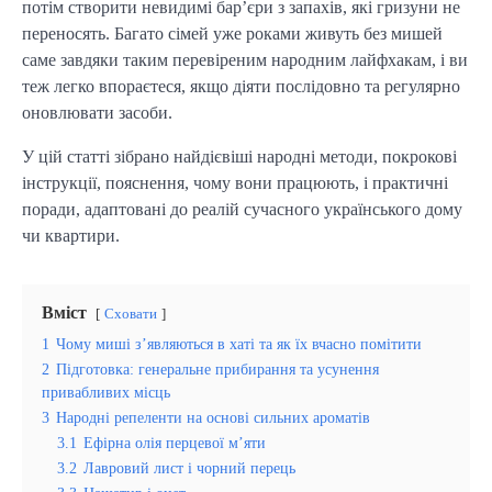
потім створити невидимі бар’єри з запахів, які гризуни не
переносять. Багато сімей уже роками живуть без мишей
саме завдяки таким перевіреним народним лайфхакам, і ви
теж легко впораєтеся, якщо діяти послідовно та регулярно
оновлювати засоби.
У цій статті зібрано найдієвіші народні методи, покрокові
інструкції, пояснення, чому вони працюють, і практичні
поради, адаптовані до реалій сучасного українського дому
чи квартири.
Вміст
Сховати
1
Чому миші з’являються в хаті та як їх вчасно помітити
2
Підготовка: генеральне прибирання та усунення
привабливих місць
3
Народні репеленти на основі сильних ароматів
3.1
Ефірна олія перцевої м’яти
3.2
Лавровий лист і чорний перець