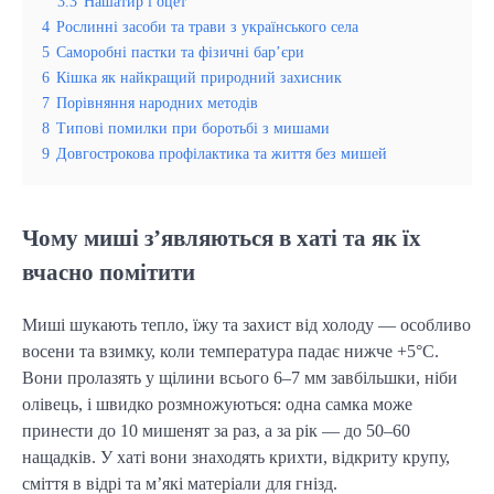
3.3
Нашатир і оцет
4
Рослинні засоби та трави з українського села
5
Саморобні пастки та фізичні бар’єри
6
Кішка як найкращий природний захисник
7
Порівняння народних методів
8
Типові помилки при боротьбі з мишами
9
Довгострокова профілактика та життя без мишей
Чому миші з’являються в хаті та як їх
вчасно помітити
Миші шукають тепло, їжу та захист від холоду — особливо
восени та взимку, коли температура падає нижче +5°C.
Вони пролазять у щілини всього 6–7 мм завбільшки, ніби
олівець, і швидко розмножуються: одна самка може
принести до 10 мишенят за раз, а за рік — до 50–60
нащадків. У хаті вони знаходять крихти, відкриту крупу,
сміття в відрі та м’які матеріали для гнізд.