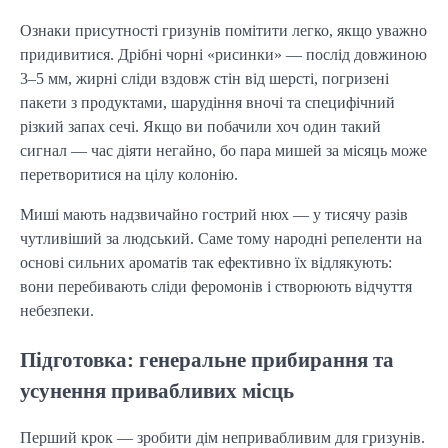
Ознаки присутності гризунів помітити легко, якщо уважно
придивитися. Дрібні чорні «рисинки» — послід довжиною
3–5 мм, жирні сліди вздовж стін від шерсті, погризені
пакети з продуктами, шарудіння вночі та специфічний
різкий запах сечі. Якщо ви побачили хоч один такий
сигнал — час діяти негайно, бо пара мишей за місяць може
перетворитися на цілу колонію.
Миші мають надзвичайно гострий нюх — у тисячу разів
чутливіший за людський. Саме тому народні репеленти на
основі сильних ароматів так ефективно їх відлякують:
вони перебивають сліди феромонів і створюють відчуття
небезпеки.
Підготовка: генеральне прибирання та
усунення привабливих місць
Перший крок — зробити дім непривабливим для гризунів.