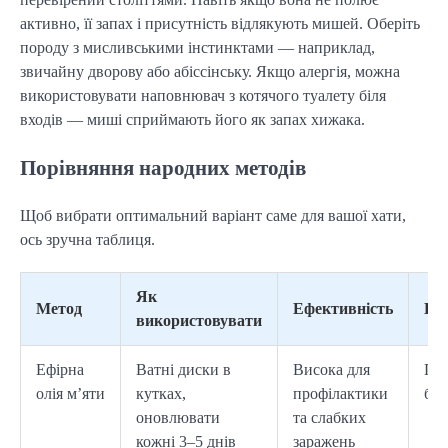
активно, її запах і присутність відлякують мишей. Оберіть
породу з мисливськими інстинктами — наприклад,
звичайну дворову або абіссінську. Якщо алергія, можна
використовувати наповнювач з котячого туалету біля
входів — миші сприймають його як запах хижака.
Порівняння народних методів
Щоб вибрати оптимальний варіант саме для вашої хати,
ось зручна таблиця.
Як
Метод
Ефективність
Бе
використовувати
Ефірна
Ватні диски в
Висока для
По
олія м’яти
кутках,
профілактики
без
оновлювати
та слабких
кожні 3–5 днів
заражень