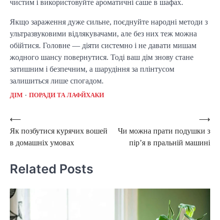
чистим і використовуйте ароматичні саше в шафах.
Якщо зараження дуже сильне, поєднуйте народні методи з
ультразвуковими відлякувачами, але без них теж можна
обійтися. Головне — діяти системно і не давати мишам
жодного шансу повернутися. Тоді ваш дім знову стане
затишним і безпечним, а шарудіння за плінтусом
залишиться лише спогадом.
ДІМ
ПОРАДИ ТА ЛАФЙХАКИ
Post
⟵
⟶
Як позбутися курячих вошей
Чи можна прати подушки з
navigation
в домашніх умовах
пір’я в пральній машині
Related Posts