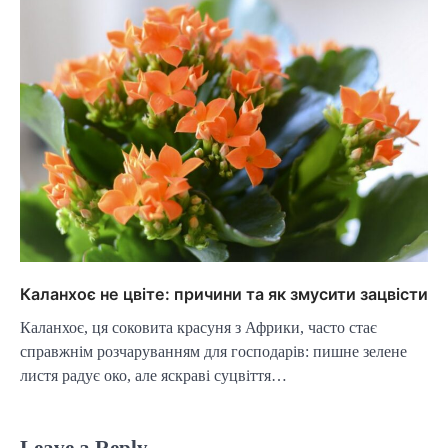
Каланхоє не цвіте: причини та як змусити зацвісти
Каланхоє, ця соковита красуня з Африки, часто стає
справжнім розчаруванням для господарів: пишне зелене
листя радує око, але яскраві суцвіття…
Leave a Reply