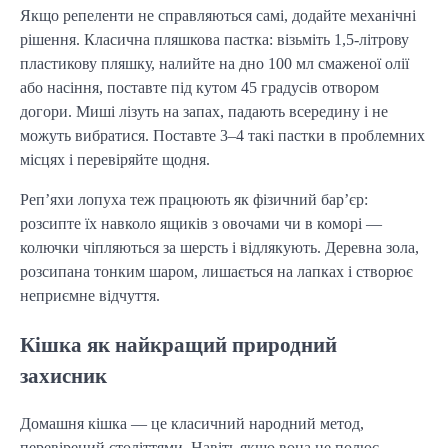
Якщо репеленти не справляються самі, додайте механічні
рішення. Класична пляшкова пастка: візьміть 1,5-літрову
пластикову пляшку, налийте на дно 100 мл смаженої олії
або насіння, поставте під кутом 45 градусів отвором
догори. Миші лізуть на запах, падають всередину і не
можуть вибратися. Поставте 3–4 такі пастки в проблемних
місцях і перевіряйте щодня.
Реп’яхи лопуха теж працюють як фізичний бар’єр:
розсипте їх навколо ящиків з овочами чи в коморі —
колючки чіпляються за шерсть і відлякують. Деревна зола,
розсипана тонким шаром, лишається на лапках і створює
неприємне відчуття.
Кішка як найкращий природний
захисник
Домашня кішка — це класичний народний метод,
перевірений століттями. Навіть якщо вона не полює