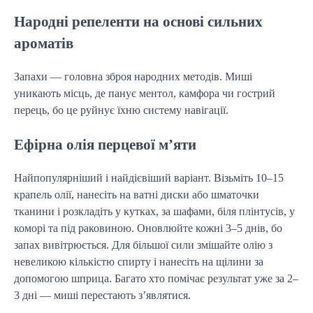
Народні репеленти на основі сильних
ароматів
Запахи — головна зброя народних методів. Миші
уникають місць, де панує ментол, камфора чи гострий
перець, бо це руйнує їхню систему навігації.
Ефірна олія перцевої м’яти
Найпопулярніший і найдієвіший варіант. Візьміть 10–15
крапель олії, нанесіть на ватні диски або шматочки
тканини і розкладіть у кутках, за шафами, біля плінтусів, у
коморі та під раковиною. Оновлюйте кожні 3–5 днів, бо
запах вивітрюється. Для більшої сили змішайте олію з
невеликою кількістю спирту і нанесіть на щілини за
допомогою шприца. Багато хто помічає результат уже за 2–
3 дні — миші перестають з’являтися.