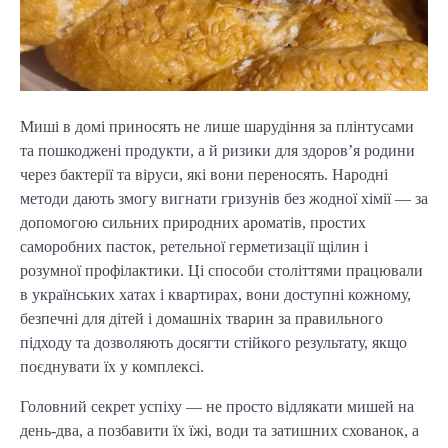
Миші в домі приносять не лише шарудіння за плінтусами
та пошкоджені продукти, а й ризики для здоров’я родини
через бактерії та віруси, які вони переносять. Народні
методи дають змогу вигнати гризунів без жодної хімії — за
допомогою сильних природних ароматів, простих
саморобних пасток, ретельної герметизації щілин і
розумної профілактики. Ці способи століттями працювали
в українських хатах і квартирах, вони доступні кожному,
безпечні для дітей і домашніх тварин за правильного
підходу та дозволяють досягти стійкого результату, якщо
поєднувати їх у комплексі.
Головний секрет успіху — не просто відлякати мишей на
день-два, а позбавити їх їжі, води та затишних схованок, а