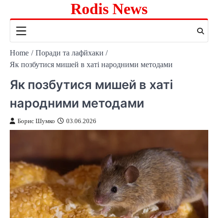
Rodis News
Skip
to
content
Home
Поради та лафйхаки
Як позбутися мишей в хаті народними методами
Як позбутися мишей в хаті
народними методами
Борис Шумко
03.06.2026