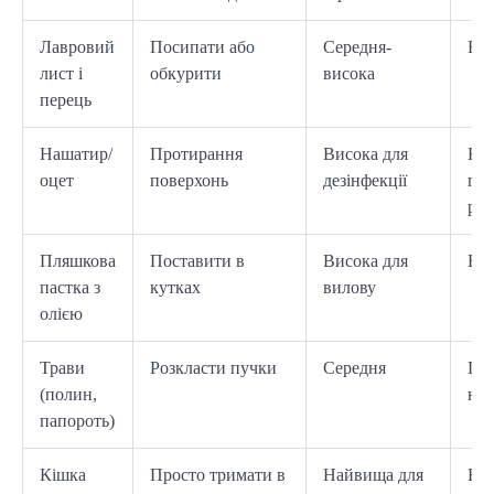
Лавровий
Посипати або
Середня-
Без
лист і
обкурити
висока
перець
Нашатир/
Протирання
Висока для
Без
оцет
поверхонь
дезінфекції
пр
роз
Пляшкова
Поставити в
Висока для
Без
пастка з
кутках
вилову
олією
Трави
Розкласти пучки
Середня
По
(полин,
нат
папороть)
Кішка
Просто тримати в
Найвища для
Без