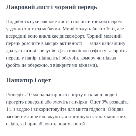
Лавровий лист і чорний перець
Подрібніть сухе лаврове листя і посипте тонким шаром
уздовж стін та за меблями. Миші можуть його з’їсти, але
всередині воно викликає дискомфорт. Чорний мелений
перець розсипте в місцях активності — запах капсаїцину
дратує слизові гризунів. Для сильнішого ефекту загорніть
перець у папір, підпаліть і обкуріть комору чи підвал
(робіть це обережно, з відкритими вікнами).
Нашатир і оцет
Розведіть 10 мл нашатирного спирту в склянці води і
протріть поверхні або змочіть ганчірки. Оцет 9% розведіть
1:1 з водою і використовуйте для миття підлоги. Обидва
засоби не лише відлякують, а й знищують запах мишачих
слідів, які приваблюють нових гостей.