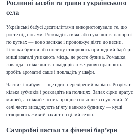
Рослинні засоби та трави з українського
села
Українські бабусі десятиліттями використовували те, що
росте під ногами. Розкладіть свіже або сухе листя папороті
по кутках — воно засихає і продовжує діяти до весни.
Гілочки бузини або полину створюють природний бар’єр:
миші взагалі уникають місць, де росте бузина. Ромашка,
лаванда і свіже листя помідорів теж чудово працюють —
зробіть ароматні саше і покладіть у шафи.
Часник і цибуля — ще один перевірений варіант. Розріжте
кілька зубчиків і розкладіть на полицях. Запах сірки дратує
мишей, а свіжий часник працює сильніше за сушений. У
селі часто висаджують м’яту навколо будинку — кущі
створюють живий захист на цілий сезон.
Саморобні пастки та фізичні бар’єри