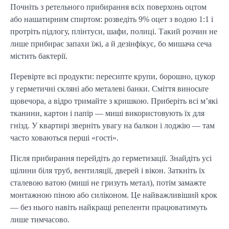
Почніть з ретельного прибирання всіх поверхонь оцтом
або нашатирним спиртом: розведіть 9% оцет з водою 1:1 і
протріть підлогу, плінтуси, шафи, полиці. Такий розчин не
лише прибирає запахи їжі, а й дезінфікує, бо мишача сеча
містить бактерії.
Перевірте всі продукти: пересипте крупи, борошно, цукор
у герметичні скляні або металеві банки. Сміття виносьте
щовечора, а відро тримайте з кришкою. Приберіть всі м’які
тканини, картон і папір — миші використовують їх для
гнізд. У квартирі зверніть увагу на балкон і лоджію — там
часто ховаються перші «гості».
Після прибирання перейдіть до герметизації. Знайдіть усі
щілини біля труб, вентиляції, дверей і вікон. Заткніть їх
сталевою ватою (миші не гризуть метал), потім замажте
монтажною піною або силіконом. Це найважливіший крок
— без нього навіть найкращі репеленти працюватимуть
лише тимчасово.